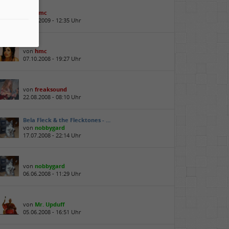
von
hmc
05.02.2009 - 12:35 Uhr
von
hmc
07.10.2008 - 19:27 Uhr
von
freaksound
22.08.2008 - 08:10 Uhr
Bela Fleck & the Flecktones - …
von
nobbygard
17.07.2008 - 22:14 Uhr
von
nobbygard
06.06.2008 - 11:29 Uhr
von
Mr. Upduff
05.06.2008 - 16:51 Uhr