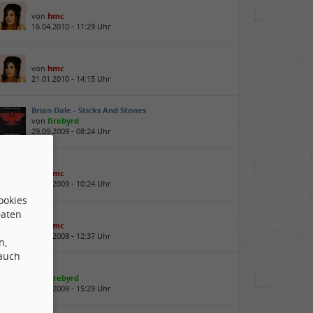
von
hmc
16.04.2010 - 11:29 Uhr
von
hmc
21.01.2010 - 14:15 Uhr
Brian Dale - Sticks And Stones
von
firebyrd
29.09.2009 - 08:24 Uhr
von
hmc
14.08.2009 - 10:24 Uhr
ookies
Daten
von
hmc
22.07.2009 - 12:37 Uhr
n,
 auch
von
firebyrd
21.07.2009 - 15:29 Uhr