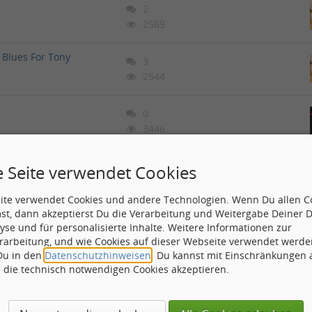
2
2569
Blues For Tony
3
2544
0
3446
)
5
e Seite verwendet Cookies
4180
eite verwendet Cookies und andere Technologien. Wenn Du allen C
er Land / Second Wind
st, dann akzeptierst Du die Verarbeitung und Weitergabe Deiner 
1
RSE
yse und für personalisierte Inhalte. Weitere Informationen zur
4295
rarbeitung, und wie Cookies auf dieser Webseite verwendet werde
 Du in den
Datenschutzhinweisen
. Du kannst mit Einschränkungen
s Oblivion Expre
h die technisch notwendigen Cookies akzeptieren.
14
11620