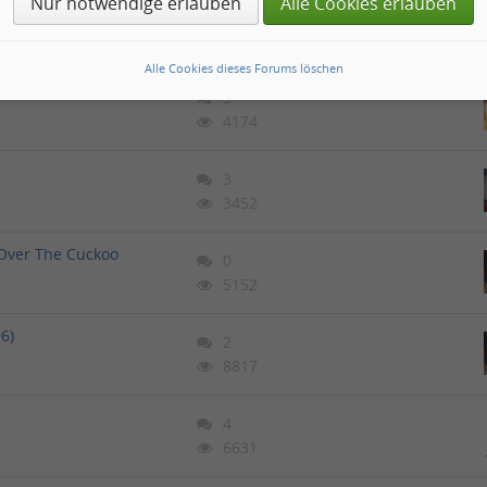
Nur notwendige erlauben
Alle Cookies erlauben
3
3735
Alle Cookies dieses Forums löschen
3
4174
3
3452
 Over The Cuckoo
0
5152
96)
2
8817
4
6631