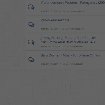
Victor Lemonte Wooten - Palmystery (200
erstellt:
25.05.2008 - 09:58 Uhr von
nobbygard
Rabih Abou-Khalil
erstellt:
31.03.2008 - 13:24 Uhr von
nobbygard
Jimmy Herring-Endangered Species
holt Euch mal wieder frischen Atem ins Haus
erstellt:
06.03.2008 - 17:00 Uhr von
Guestuser
Bam Dorner - Musik für offene Ohren
erstellt:
10.12.2007 - 11:46 Uhr von
Guestuser