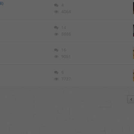
8)
4
4064
14
8886
16
9051
6
7727