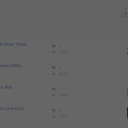
Of Other Times
2
4205
ents (1993)
4
4220
ur Pick
1
1689
en (Live Conc
3
5377