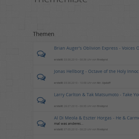
Themen
Brian Auger's Oblivion Express - Voices 
erstellt:
03.08.2010 - 08:36 Uhr von
firebyrd
Jonas Hellborg - Octave of the Holy Innoc
erstellt:
03.08.2010 - 10:59 Uhr von
Mr. Upduff
Larry Carlton & Tak Matsumoto - Take Yo
erstellt:
26.07.2010 - 08:35 Uhr von
firebyrd
Al Di Meola & Eszter Horgas - He & Carm
mal was anderes...
erstellt:
07.05.2010 - 08:23 Uhr von
firebyrd