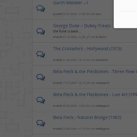
Garth Webber – i
erstellt:
30.01.2009 - 11:55 Uhr von
hmc
George Duke – Dukey Treats
the funk is back...
erstellt:
07.10.2008 - 12:33 Uhr von
firebyrd
The Crusaders - Hollywood (1973)
erstellt:
21.08.2008 - 10:10 Uhr von
Guestuser
Bela Fleck & the Flecktones - Three Flew
erstellt:
17.07.2008 - 22:14 Uhr von
nobbygard
Bela Fleck & the Flecktones - Live Art (19
erstellt:
05.06.2008 - 17:34 Uhr von
nobbygard
Bela Fleck - Natural Bridge (1982)
erstellt:
04.06.2008 - 17:15 Uhr von
nobbygard