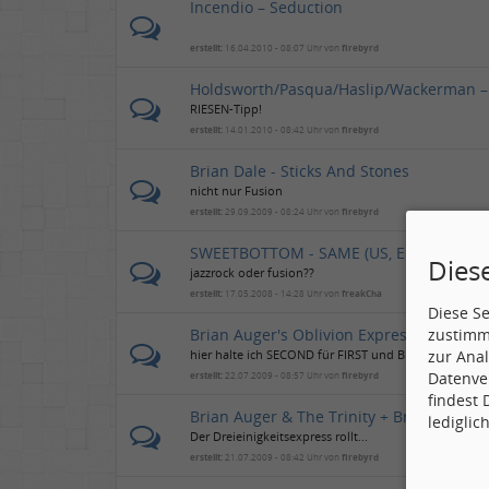
Incendio – Seduction
erstellt:
16.04.2010 - 08:07 Uhr von
firebyrd
Holdsworth/Pasqua/Haslip/Wackerman – 
RIESEN-Tipp!
erstellt:
14.01.2010 - 08:42 Uhr von
firebyrd
Brian Dale - Sticks And Stones
nicht nur Fusion
erstellt:
29.09.2009 - 08:24 Uhr von
firebyrd
SWEETBOTTOM - SAME (US, ELEKTRA, 78
Dies
jazzrock oder fusion??
erstellt:
17.05.2008 - 14:28 Uhr von
freakCha
Diese S
Brian Auger's Oblivion Express - A Bett
zustimm
hier halte ich SECOND für FIRST und BETTER für WO
zur Anal
Datenve
erstellt:
22.07.2009 - 08:57 Uhr von
firebyrd
findest
Brian Auger & The Trinity + Brian Auger'
lediglic
Der Dreieinigkeitsexpress rollt...
erstellt:
21.07.2009 - 08:42 Uhr von
firebyrd