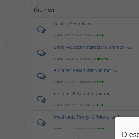
Themen
Leslie's Schnulzen
erstellt:
16.05.2019 - 22:23 Uhr von
Leslie
Bilder-Ausschnittsrätsel Nummer 753
erstellt:
14.05.2019 - 19:53 Uhr von
firebyrd
ein alter Bekannter von mir 10
erstellt:
15.05.2019 - 18:06 Uhr von
Leslie
ein alter Bekannter von mir 9
erstellt:
14.05.2019 - 20:18 Uhr von
Leslie
Musikquiz Firebyrd "Muttertag"
erstellt:
12.05.2019 - 18:34 Uhr von
Leslie
Dies