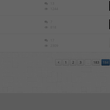
13
1244
7
818
17
2309
1
2
3
…
183
184