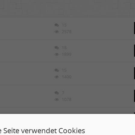
15
2578
18
1899
15
1400
7
1078
25
2166
e Seite verwendet Cookies