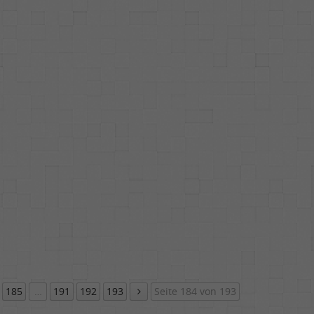
185
…
191
192
193
Seite 184 von 193