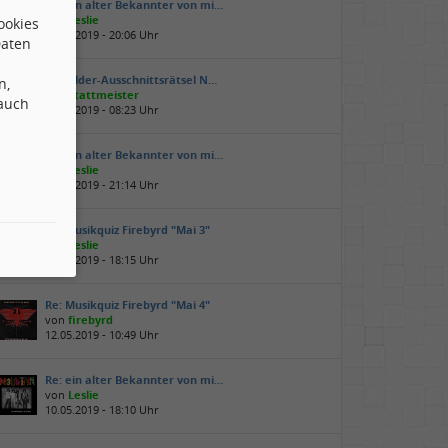
Re: ein alter Bekannter von mi…
von
Leslie
ookies
14.05.2019 - 20:06 Uhr
Daten
Re: Bilder-Ausschnittsrätsel N…
n,
von
Stattmeister
 auch
14.05.2019 - 08:23 Uhr
Re: ein alter Bekannter von mi…
von
Leslie
13.05.2019 - 21:14 Uhr
Re: Musikquiz Firebyrd "Mai 3"
von
Leslie
12.05.2019 - 18:15 Uhr
Re: Musikquiz Firebyrd "Mai 4"
von
firebyrd
12.05.2019 - 10:49 Uhr
Re: ein alter Bekannter von mi…
von
Leslie
10.05.2019 - 18:10 Uhr