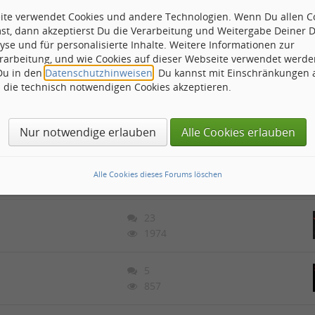
8
eite verwendet Cookies und andere Technologien. Wenn Du allen C
1155
st, dann akzeptierst Du die Verarbeitung und Weitergabe Deiner 
yse und für personalisierte Inhalte. Weitere Informationen zur
rarbeitung, und wie Cookies auf dieser Webseite verwendet werde
16
 Du in den
Datenschutzhinweisen
. Du kannst mit Einschränkungen
1742
h die technisch notwendigen Cookies akzeptieren.
10
1319
Nur notwendige erlauben
Alle Cookies erlauben
20
Alle Cookies dieses Forums löschen
1367
23
1974
5
857