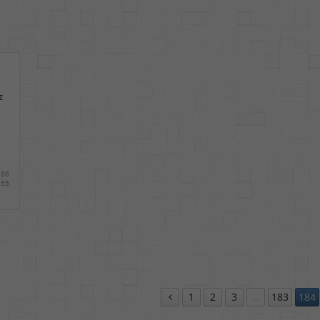
z
86
55
1
2
3
…
183
184