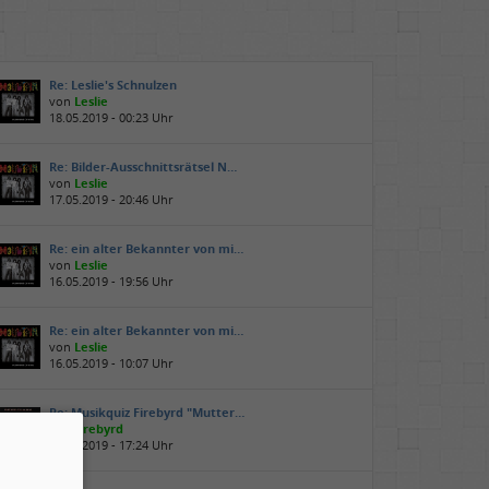
Re: Leslie's Schnulzen
von
Leslie
18.05.2019 - 00:23 Uhr
Re: Bilder-Ausschnittsrätsel N…
von
Leslie
17.05.2019 - 20:46 Uhr
Re: ein alter Bekannter von mi…
von
Leslie
16.05.2019 - 19:56 Uhr
Re: ein alter Bekannter von mi…
von
Leslie
16.05.2019 - 10:07 Uhr
Re: Musikquiz Firebyrd "Mutter…
von
firebyrd
15.05.2019 - 17:24 Uhr