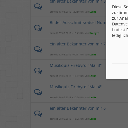
ein alter Bekannter von mir 8
Diese S
zustimm
erstellt:
13.05.2019 - 22:30 Uhr von
Leslie
zur Anal
Bilder-Ausschnittsrätsel Nummer 752
Datenve
findest
erstellt:
07.05.2019 - 16:49 Uhr von
firebyrd
lediglic
ein alter Bekannter von mir 7
erstellt:
12.05.2019 - 00:11 Uhr von
Leslie
Musikquiz Firebyrd "Mai 3"
erstellt:
09.05.2019 - 12:57 Uhr von
Leslie
Musikquiz Firebyrd "Mai 4"
erstellt:
10.05.2019 - 20:36 Uhr von
Leslie
ein alter Bekannter von mir 6
erstellt:
08.05.2019 - 16:25 Uhr von
Leslie