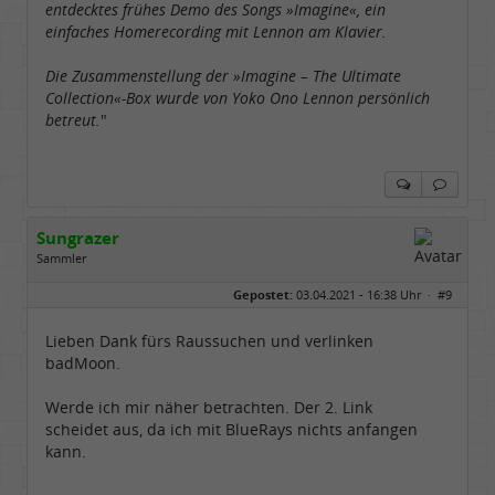
entdecktes frühes Demo des Songs »Imagine«, ein
einfaches Homerecording mit Lennon am Klavier.
Die Zusammenstellung der »Imagine – The Ultimate
Collection«-Box wurde von Yoko Ono Lennon persönlich
betreut.
"
Sungrazer
Sammler
Geschlecht:
keine Angabe
Gepostet:
03.04.2021 - 16:38 Uhr ·
#9
Beiträge:
651
Dabei seit:
02 / 2020
Lieben Dank fürs Raussuchen und verlinken
badMoon.
Werde ich mir näher betrachten. Der 2. Link
scheidet aus, da ich mit BlueRays nichts anfangen
kann.