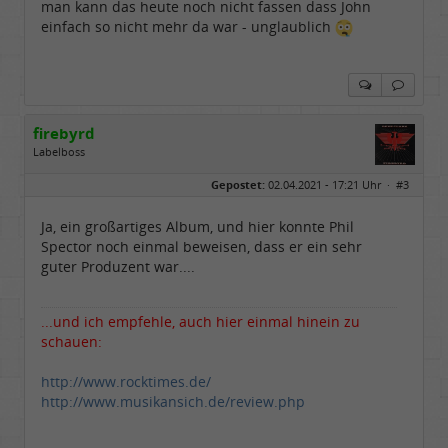
man kann das heute noch nicht fassen dass John
einfach so nicht mehr da war - unglaublich
firebyrd
Labelboss
Geschlecht:
keine Angabe
Gepostet:
02.04.2021 - 17:21 Uhr ·
#3
Herkunft:
Hausgeburt (Ausgeburt?)
Beiträge:
48848
Dabei seit:
05 / 2006
Ja, ein großartiges Album, und hier konnte Phil
Spector noch einmal beweisen, dass er ein sehr
guter Produzent war....
...und ich empfehle, auch hier einmal hinein zu
schauen:
http://www.rocktimes.de/
http://www.musikansich.de/review.php