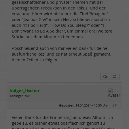
gesellschaftlicher und privater Themen mit der
überragenden Produktion in den Fokus. Und der
erstaunte Hörer wird nicht nur die Titel "Imagine"
oder "Jealous Guy" in sein Herz schließen, sondern
auch "It's So Hard", "How Do You Sleep?" oder "I
Don't Want To Be A Soldier", um einmal drei weitere
Stücke aus dem Album zu benennen.
Abschließend auch von mir vielen Dank für deine
ausführliche Rezi und es hat erneut Spaß gemacht,
deinen Zeilen zu folgen.
holger_fischer
Toningenieur
Geschlecht:
Gepostet:
14.04.2021 - 10:50 Uhr ·
#11
Herkunft:
Meinerzhagen
Alter:
63
Beiträge:
5970
Vielen Dank für die Erinnerung an dieses Album. Ich
Dabei seit:
04 / 2007
gebe zu, es bisher etwas oberflächlich gehört zu
haben, weil es mit einem größeren Schwung LPs hier