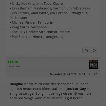
• Nicky Hopkins, John Tout: Klavier
• John Barham: Keyboards, Harmonium, Vibraphon
• Jim Keltner, Alan White, Jim Gordon: Schlagzeug,
Perkussion
• Michael Pinder: Tamburin
• King Curtis: Saxophon
• The Flux Fiddler: Streichinstrumente
• Phil Spector: Hintergrundgesang
Leslie
Labelboss
Geschlecht:
keine Angabe
Gepostet:
02.04.2021 - 17:14 Uhr ·
#2
Herkunft:
in der Mitte zwischen Kölnarena und Festhalle Ffm
Beiträge:
48735
Dabei seit:
07 / 2008
Imagine
ist für mich eine der schönsten Balladen -
lege ich heute noch öfters auf - der
Jealous Guy
ist
ein grossartiger Song mit dem gewissen Etwas - die
anderen Songs kann man ebenfalls gut hören