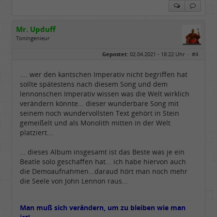
Mr. Upduff
Toningenieur
Geschlecht:
keine Angabe
Gepostet:
02.04.2021 - 18:22 Uhr ·
#4
Herkunft:
Basemountainhome
Alter:
65
Beiträge:
9776
.... wer den kantschen Imperativ nicht begriffen hat
Dabei seit:
02 / 2007
sollte spätestens nach diesem Song und dem
lennonschen Imperativ wissen was die Welt wirklich
verändern könnte... dieser wunderbare Song mit
seinem noch wundervollsten Text gehört in Stein
gemeißelt und als Monolith mitten in der Welt
platziert...
... dieses Album insgesamt ist das Beste was je ein
Beatle solo geschaffen hat... ich habe hiervon auch
die Demoaufnahmen...daraud hört man noch mehr
die Seele von John Lennon raus...
Man muß sich verändern, um zu bleiben wie man