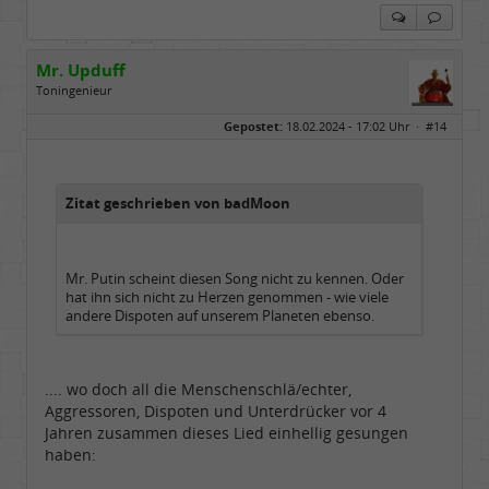
Mr. Upduff
Toningenieur
Geschlecht:
keine Angabe
Gepostet:
18.02.2024 - 17:02 Uhr ·
#14
Herkunft:
Basemountainhome
Alter:
65
Beiträge:
9776
Dabei seit:
02 / 2007
Zitat geschrieben von badMoon
Mr. Putin scheint diesen Song nicht zu kennen. Oder
hat ihn sich nicht zu Herzen genommen - wie viele
andere Dispoten auf unserem Planeten ebenso.
.... wo doch all die Menschenschlä/echter,
Aggressoren, Dispoten und Unterdrücker vor 4
Jahren zusammen dieses Lied einhellig gesungen
haben: