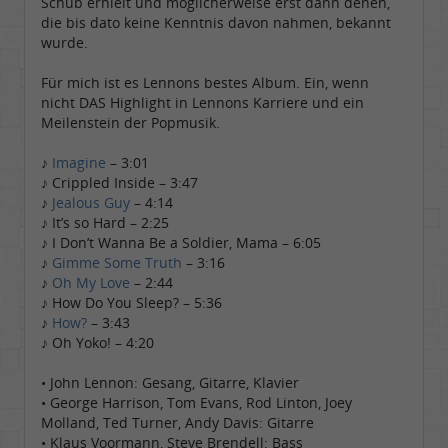
Schub erhielt und möglicherweise erst dann denen,
die bis dato keine Kenntnis davon nahmen, bekannt
wurde.
Für mich ist es Lennons bestes Album. Ein, wenn
nicht DAS Highlight in Lennons Karriere und ein
Meilenstein der Popmusik.
♪
Imagine
– 3:01
♪ Crippled Inside – 3:47
♪
Jealous Guy
– 4:14
♪ It’s so Hard – 2:25
♪ I Don’t Wanna Be a Soldier, Mama – 6:05
♪
Gimme Some Truth
– 3:16
♪
Oh My Love
– 2:44
♪ How Do You Sleep? – 5:36
♪
How?
– 3:43
♪ Oh Yoko! – 4:20
• John Lennon: Gesang, Gitarre, Klavier
• George Harrison, Tom Evans, Rod Linton, Joey
Molland, Ted Turner, Andy Davis: Gitarre
• Klaus Voormann, Steve Brendell: Bass