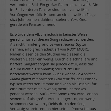
verbundene Bild. Ein großer Raum, ganz in weiß. Die
im Bild vorderen Fenster sind noch von weißen
Vorhängen verhüllt. Hinten, an einem weißen Flügel
sitzt John Lennon, dahinter stehend Yoko Ono,
gerade ein Fenster öffnend.
Es würde dem Album jedoch in keinster Weise
gerecht, nur auf diesen Song reduziert zu werden.
Als nicht minder grandios wäre
Jealous Guy
zu
nennen, erfolgreich adaptiert von ROXY MUSIC.
Neben diesen beiden Stücken verblassen die
weiteren Lieder ein wenig. Durch die schnellere und
härtere Gangart sorgen sie jedoch dafür, dass das
Album nicht als schmalzig oder zuckersüß
bezeichnet werden kann.
I Don't Wanna Be A Soldier
Mama
glänzt mit härteren Gitarrenriffs, der Lennon-
typisch verzerrten Stimme und kann als Beispiel für
eine Nummer mit ein wenig mehr Schmackes
genannt werden. Auf
Gimme Some Truth
wird Lennon
seinem Ruf als großer Protestler gerecht, ein wenig
schimmert Strawberry Fields durch den Song.
Versartig schreit Lennon hier seinen Protest heraus.