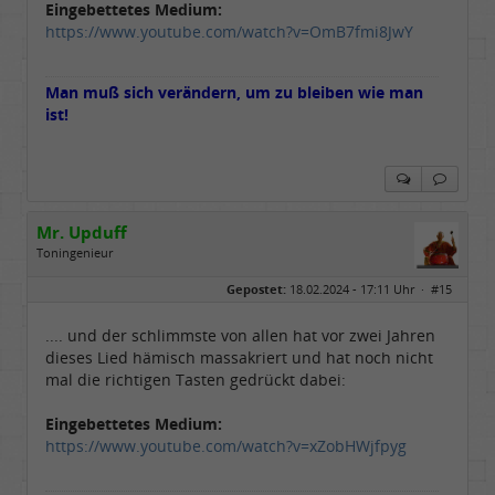
Eingebettetes Medium:
https://www.youtube.com/watch?v=OmB7fmi8JwY
Man muß sich verändern, um zu bleiben wie man
ist!
Mr. Upduff
Toningenieur
Geschlecht:
keine Angabe
Gepostet:
18.02.2024 - 17:11 Uhr ·
#15
Herkunft:
Basemountainhome
Alter:
65
Beiträge:
9776
.... und der schlimmste von allen hat vor zwei Jahren
Dabei seit:
02 / 2007
dieses Lied hämisch massakriert und hat noch nicht
mal die richtigen Tasten gedrückt dabei:
Eingebettetes Medium:
https://www.youtube.com/watch?v=xZobHWjfpyg