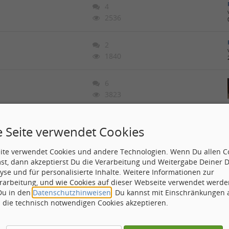
4
2536
2
1840
6
3823
in Jazz Suite (The Music
3
e Seite verwendet Cookies
1678
eite verwendet Cookies und andere Technologien. Wenn Du allen C
st, dann akzeptierst Du die Verarbeitung und Weitergabe Deiner 
3
yse und für personalisierte Inhalte. Weitere Informationen zur
1683
rarbeitung, und wie Cookies auf dieser Webseite verwendet werde
 Du in den
Datenschutzhinweisen
. Du kannst mit Einschränkungen
h die technisch notwendigen Cookies akzeptieren.
12
5696