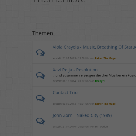
Themen
Viola Crayola - Music, Breathing Of Statu
erstellt:
21.02.2015 - 13:09 Uhr von
Rainer The Mage
Xavi Reija - Resolution
...und zusammen erzeugen die drei Musiker ein Fusi
erstellt:
06.10.2014 - 20:02 Uhr von
firebyrd
Contact Trio
erstellt:
09.09.2014 - 16:01 Uhr von
Rainer The Mage
John Zorn - Naked City (1989)
erstellt:
21.07.2010 - 20:20 Uhr von
Mr. Upduff