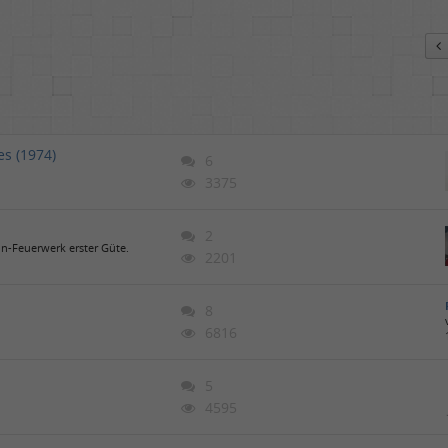
es (1974)
6
3375
2
on-Feuerwerk erster Güte.
2201
8
6816
5
4595