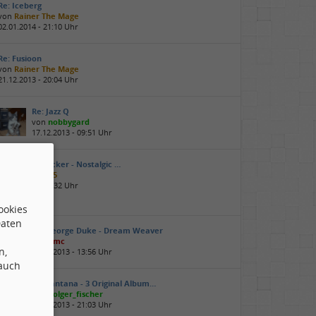
Re: Iceberg
von
Rainer The Mage
02.01.2014 - 21:10 Uhr
Re: Fusioon
von
Rainer The Mage
21.12.2013 - 20:04 Uhr
Re: Jazz Q
von
nobbygard
17.12.2013 - 09:51 Uhr
Re: Randy Brecker - Nostalgic …
von
womus-205
28.10.2013 - 18:32 Uhr
ookies
Daten
Re: George Duke - Dream Weaver
von
hmc
n,
07.10.2013 - 13:56 Uhr
 auch
Re: Santana - 3 Original Album…
von
holger_fischer
25.09.2013 - 21:03 Uhr