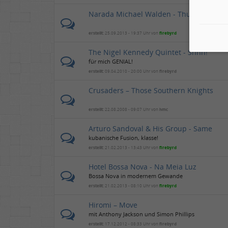
Narada Michael Walden - Thunder 2013
erstellt:
25.09.2013 - 19:37 Uhr von
firebyrd
The Nigel Kennedy Quintet - Shhh!
für mich GENIAL!
erstellt:
09.04.2010 - 20:00 Uhr von
firebyrd
Crusaders – Those Southern Knights
erstellt:
22.08.2008 - 09:07 Uhr von
hmc
Arturo Sandoval & His Group - Same
kubanische Fusion, klasse!
erstellt:
21.02.2013 - 13:43 Uhr von
firebyrd
Hotel Bossa Nova - Na Meia Luz
Bossa Nova in modernem Gewande
erstellt:
21.02.2013 - 08:10 Uhr von
firebyrd
Hiromi – Move
mit Anthony Jackson und Simon Phillips
erstellt:
17.12.2012 - 08:33 Uhr von
firebyrd