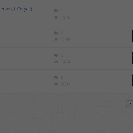
erson, L.Coryell)
1
1916
0
1292
0
1414
0
3091