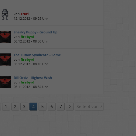
von
Trurl
12.12.2012 - 09:29 Uhr
Snarky Puppy - Ground Up
von
firebyrd
06.12.2012 - 08:36 Uhr
The Fusion Syndicate - Same
von
firebyrd
03.12.2012 - 08:10 Uhr
Bill Ortiz - Highest Wish
von
firebyrd
06.11.2012 - 08:34 Uhr
1
2
3
4
5
6
7
Seite 4 von 7