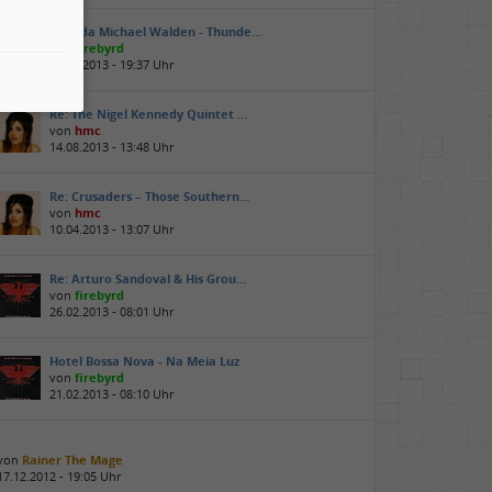
Narada Michael Walden - Thunde…
von
firebyrd
25.09.2013 - 19:37 Uhr
Re: The Nigel Kennedy Quintet …
von
hmc
14.08.2013 - 13:48 Uhr
Re: Crusaders – Those Southern…
von
hmc
10.04.2013 - 13:07 Uhr
Re: Arturo Sandoval & His Grou…
von
firebyrd
26.02.2013 - 08:01 Uhr
Hotel Bossa Nova - Na Meia Luz
von
firebyrd
21.02.2013 - 08:10 Uhr
von
Rainer The Mage
17.12.2012 - 19:05 Uhr