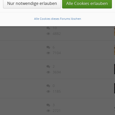
Nur notwendige erlauben
Alle Cookies erlauben
0
1021
Alle Cookies dieses Forums löschen
10
4882
6
7104
2
3694
0
1185
3
2721