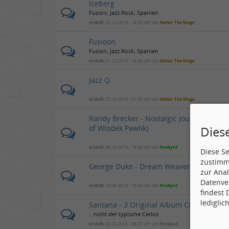
Iceberg
Fusion, Jazz Rock, Spanien
erstellt:
23.12.2013 - 18:25 Uhr von
Rainer The Mage
Fusioon
Fusion, Jazz Rock, Spanien
erstellt:
21.12.2013 - 16:45 Uhr von
Rainer The Mage
Jazz Q
erstellt:
27.10.2013 - 01:05 Uhr von
Rainer The Mage
Randy Brecker - Nostalgic Journey: Tykoc
Dies
of Wlodek Pawlik)
erstellt:
26.10.2013 - 18:53 Uhr von
firebyrd
Diese S
zustimm
George Duke - Dream Weaver
zur Anal
Datenve
erstellt:
18.09.2013 - 18:38 Uhr von
firebyrd
findest
lediglic
Santana - 3 Original Album Classics
...nicht der typische Carlos
erstellt:
22.02.2010 - 09:07 Uhr von
firebyrd