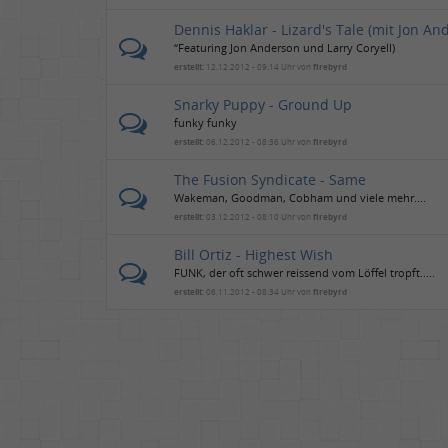
Dennis Haklar - Lizard's Tale (mit Jon And
“Featuring Jon Anderson und Larry Coryell)
erstellt:
12.12.2012 - 09:14 Uhr von
firebyrd
Snarky Puppy - Ground Up
funky funky
erstellt:
06.12.2012 - 08:36 Uhr von
firebyrd
The Fusion Syndicate - Same
Wakeman, Goodman, Cobham und viele mehr....
erstellt:
03.12.2012 - 08:10 Uhr von
firebyrd
Bill Ortiz - Highest Wish
FUNK, der oft schwer reissend vom Löffel tropft.....
erstellt:
06.11.2012 - 08:34 Uhr von
firebyrd