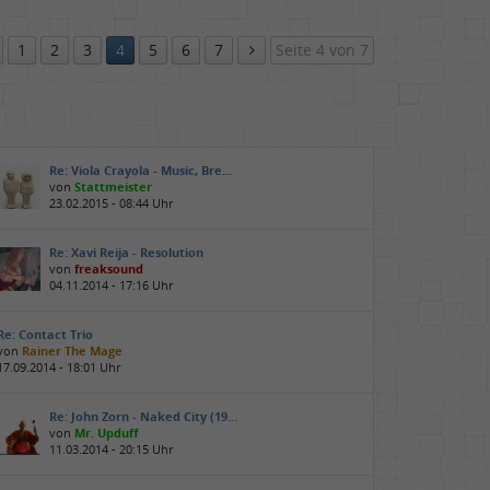
1
2
3
4
5
6
7
Seite 4 von 7
Re: Viola Crayola - Music, Bre…
von
Stattmeister
23.02.2015 - 08:44 Uhr
Re: Xavi Reija - Resolution
von
freaksound
04.11.2014 - 17:16 Uhr
Re: Contact Trio
von
Rainer The Mage
17.09.2014 - 18:01 Uhr
Re: John Zorn - Naked City (19…
von
Mr. Upduff
11.03.2014 - 20:15 Uhr