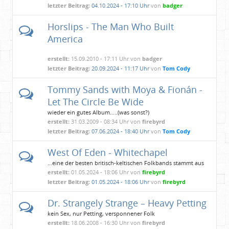
letzter Beitrag:
04.10.2024 - 17:10 Uhr
von
badger
Horslips - The Man Who Built
America
erstellt:
15.09.2010 - 17:11 Uhr von
badger
letzter Beitrag:
20.09.2024 - 11:17 Uhr
von
Tom Cody
Tommy Sands with Moya & Fionán -
Let The Circle Be Wide
wieder ein gutes Album.....(was sonst?)
erstellt:
31.03.2009 - 08:34 Uhr von
firebyrd
letzter Beitrag:
07.06.2024 - 18:40 Uhr
von
Tom Cody
West Of Eden - Whitechapel
...eine der besten britisch-keltischen Folkbands stammt aus
Schweden!
erstellt:
01.05.2024 - 18:06 Uhr von
firebyrd
letzter Beitrag:
01.05.2024 - 18:06 Uhr
von
firebyrd
Dr. Strangely Strange – Heavy Petting
kein Sex, nur Petting, versponnener Folk
erstellt:
18.06.2008 - 16:30 Uhr von
firebyrd