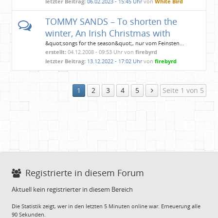
letzter Beitrag:
06.02.2023 - 15:45 Uhr
von
White Bird
TOMMY SANDS – To shorten the
winter, An Irish Christmas with
&quot;songs for the season&quot;, nur vom Feinsten...
erstellt:
04.12.2008 - 09:53 Uhr von
firebyrd
letzter Beitrag:
13.12.2022 - 17:02 Uhr
von
firebyrd
1
2
3
4
5
Seite 1 von 5
Registrierte in diesem Forum
Aktuell kein registrierter in diesem Bereich
Die Statistik zeigt, wer in den letzten 5 Minuten online war. Erneuerung alle
90 Sekunden.