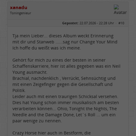
xanadu
Toningenieur
Geschlecht:
Gepostet:
22.07.2026 - 22:28 Uhr ·
#10
Herkunft:
Rain am Lech (Bayern)
Alter:
54
Homepage:
laut.fm/musikzirku…
Tja mein Lieber... dieses Album weckt Erinnerung
Beiträge:
6540
mit dir und Stanweb ......sag nur Change Your Mind
Dabei seit:
05 / 2006
Ich hoffe du weißt was ich meine.
Gehört für mich zu eines der besten in seiner
Schaffenskarriere, hier ist alles gegeben was ein Neil
Young ausmacht.
Brachial, nachdenklich , Verrückt, Sehnsüchtig und
mit einen Zeigefinger gegen die Gesellschaft und
Politik.
Leider auch mit einen traurigen Schicksal versehen.
Dies hat Young schon immer musikalisch am besten
verarbeiten können... Ohio, Tonight the Nights, The
Needle and the Damage Done, Let`s Roll ... um ein
paar wenige zu nennen.
Crazy Horse hier auch in Bestform, die