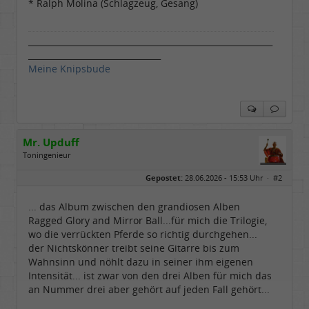
* Ralph Molina (Schlagzeug, Gesang)
___________________________________________________________
________________________________
Meine Knipsbude
Mr. Upduff
Toningenieur
Geschlecht:
keine Angabe
Gepostet:
28.06.2026 - 15:53 Uhr ·
#2
Herkunft:
Basemountainhome
Alter:
65
Beiträge:
9776
... das Album zwischen den grandiosen Alben
Dabei seit:
02 / 2007
Ragged Glory and Mirror Ball...für mich die Trilogie,
wo die verrückten Pferde so richtig durchgehen...
der Nichtskönner treibt seine Gitarre bis zum
Wahnsinn und nöhlt dazu in seiner ihm eigenen
Intensität... ist zwar von den drei Alben für mich das
an Nummer drei aber gehört auf jeden Fall gehört...