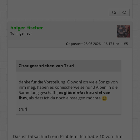
holger_fischer
Toningenieur
Geschlecht:
Gepostet:
28.06.2026 - 16:17 Uhr ·
#5
Herkunft:
Meinerzhagen
Alter:
63
Beiträge:
5970
Dabei seit:
04 / 2007
Zitat geschrieben von Trurl
danke für die Vorstellung. Obwohl ich viele Songs von
ihm mag, haben es komischerweise nur 3 Alben in die
Sammlung geschafft,
es gibt einfach zu viel von
ihm
, als dass ich da noch einsteigen möchte
trurl
Das ist tatsächlich ein Problem. Ich habe 10 von ihm.