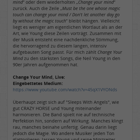
mind
“ oder dem wiederholten „
Change your mind
“
zurück. Auch die Zeile „
Must be the one whose magic
touch can change your mind / Don't let another day go
by without the magic touch
“ bleibt hängen. Vielleicht
liegt es weniger am eigentlichen Wortlaut als an der
Art, wie Young diese Zeilen vorträgt. Zusammen mit
der Musik entsteht eine nachdenkliche Stimmung,
die hervorragend zu diesem langen, intensiv
aufgebauten Song passt. Für mich zählt
Change Your
Mind
zu den stärksten Songs, die Neil Young in den
90er Jahren aufgenommen hat.
Change Your Mind, Live:
Eingebettetes Medium:
https://www.youtube.com/watch?v=45qX1VYONds
Überhaupt zeigt sich auf "Sleeps With Angels", wie
gut CRAZY HORSE und Young miteinander
harmonieren. Die Band spielt nie auf technische
Perfektion hin, sondern auf Wirkung. Manches klingt
rau, manches beinahe unfertig. Genau darin liegt
jedoch die Magie. Wo andere Musiker jeden Ton
glattpolieren, lassen Young und seine Mitstreiter