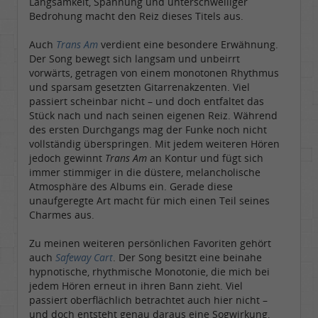
Langsamkeit, Spannung und unterschwelliger
Bedrohung macht den Reiz dieses Titels aus.
Auch
Trans Am
verdient eine besondere Erwähnung.
Der Song bewegt sich langsam und unbeirrt
vorwärts, getragen von einem monotonen Rhythmus
und sparsam gesetzten Gitarrenakzenten. Viel
passiert scheinbar nicht – und doch entfaltet das
Stück nach und nach seinen eigenen Reiz. Während
des ersten Durchgangs mag der Funke noch nicht
vollständig überspringen. Mit jedem weiteren Hören
jedoch gewinnt
Trans Am
an Kontur und fügt sich
immer stimmiger in die düstere, melancholische
Atmosphäre des Albums ein. Gerade diese
unaufgeregte Art macht für mich einen Teil seines
Charmes aus.
Zu meinen weiteren persönlichen Favoriten gehört
auch
Safeway Cart
. Der Song besitzt eine beinahe
hypnotische, rhythmische Monotonie, die mich bei
jedem Hören erneut in ihren Bann zieht. Viel
passiert oberflächlich betrachtet auch hier nicht –
und doch entsteht genau daraus eine Sogwirkung,