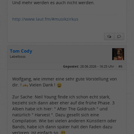
Und mehr werden es auch nicht werden.
http://www.laut.fm/#musikzirkus
Tom Cody
Labelboss
Geschlecht:
Gepostet:
28.06.2026 - 16:25 Uhr ·
#6
Herkunft:
Dortmund
Alter:
70
Beiträge:
53888
Wolfgang, wie immer eine sehr gute Vorstellung von
Dabei seit:
11 / 2006
dir. !
Vielen Dank !
Zur Sache: Neil Young finde ich schon echt stark,
bezieht sich dann aber eher auf die frühe Phase. 3
Alben habe ich hier: " After The Goldrush " und
natürlich " Harvest ". Dazu gesellt sich eine
Compilation. Wie bei vielen anderen Künstlern oder
Bands, habe ich dann später halt den Faden dazu
verloren. Ist einfach so.