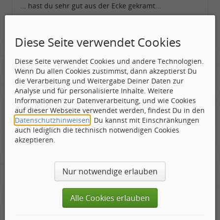
... hast du sehr gut aus der Ecke gekramt...
PS: ... ist zwar kein Grund aber trotzdem
Diese Seite verwendet Cookies
überlegnswert deinem Freund eben diese -schaft zu
aufzzkündigen...
Diese Seite verwendet Cookies und andere Technologien.
Wenn Du allen Cookies zustimmst, dann akzeptierst Du
die Verarbeitung und Weitergabe Deiner Daten zur
Man muß sich verändern, um zu bleiben wie man
Analyse und für personalisierte Inhalte. Weitere
ist!
Informationen zur Datenverarbeitung, und wie Cookies
auf dieser Webseite verwendet werden, findest Du in den
Datenschutzhinweisen
. Du kannst mit Einschränkungen
auch lediglich die technisch notwendigen Cookies
akzeptieren.
holger_fischer
Toningenieur
Geschlecht:
Gepostet:
28.06.2026 - 15:56 Uhr ·
#3
Nur notwendige erlauben
Herkunft:
Meinerzhagen
Alter:
63
Beiträge:
5970
Danke für's Wiederentdecken und für die Rezi. ÄIch
Dabei seit:
04 / 2007
Alle Cookies erlauben
musste erst einmal schauen, ob ich das Album auch
habe. Habe ich. Aber total aus den Ohren verloren.
Neil Young gefällt mir meistens gut, sogar die