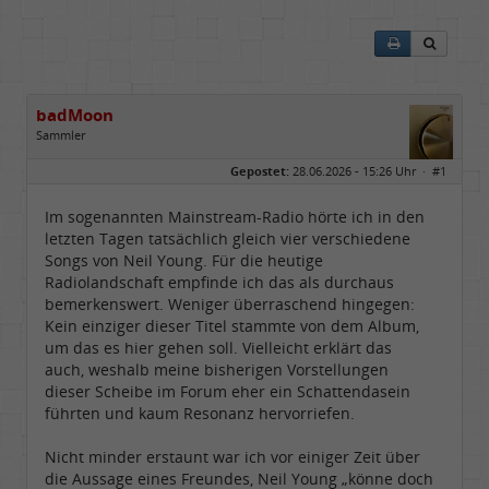
badMoon
Sammler
Geschlecht:
Gepostet:
28.06.2026 - 15:26 Uhr ·
#1
Alter:
72
Beiträge:
554
Dabei seit:
04 / 2008
Im sogenannten Mainstream-Radio hörte ich in den
letzten Tagen tatsächlich gleich vier verschiedene
Songs von Neil Young. Für die heutige
Radiolandschaft empfinde ich das als durchaus
bemerkenswert. Weniger überraschend hingegen:
Kein einziger dieser Titel stammte von dem Album,
um das es hier gehen soll. Vielleicht erklärt das
auch, weshalb meine bisherigen Vorstellungen
dieser Scheibe im Forum eher ein Schattendasein
führten und kaum Resonanz hervorriefen.
Nicht minder erstaunt war ich vor einiger Zeit über
die Aussage eines Freundes, Neil Young „könne doch