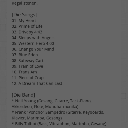
Regal stehen.
[Die Songs]
01. My Heart
02. Prime of Life
03. Driveby 4:43
04. Sleeps with Angels
05. Western Hero 4:00
06. Change Your Mind
07. Blue Eden
08. Safeway Cart
09. Train of Love
10. Trans Am
11. Piece of Crap
12. A Dream That Can Last
[Die Band]
* Neil Young (Gesang, Gitarre, Tack-Piano,
Akkordeon, Flöte, Mundharmonika)
* Frank "Poncho" Sampedro (Gitarre, Keyboards,
Klavier, Marimba, Gesang)
* Billy Talbot (Bass, Vibraphon, Marimba, Gesang)