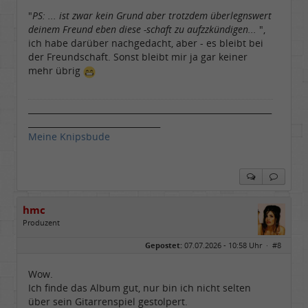
"
PS: ... ist zwar kein Grund aber trotzdem überlegnswert
deinem Freund eben diese -schaft zu aufzzkündigen...
",
ich habe darüber nachgedacht, aber - es bleibt bei
der Freundschaft. Sonst bleibt mir ja gar keiner
mehr übrig
___________________________________________________________
________________________________
Meine Knipsbude
hmc
Produzent
Geschlecht:
Gepostet:
07.07.2026 - 10:58 Uhr ·
#8
Herkunft:
NRW
Alter:
69
Homepage:
youtube.com/@hcsro…
Wow.
Beiträge:
17571
Ich finde das Album gut, nur bin ich nicht selten
Dabei seit:
04 / 2006
über sein Gitarrenspiel gestolpert.