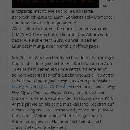
so
einzigartig macht. Melancholie und Härte.
Zerbrechlichkeit und Lärm. Schlichte Folk-Momente
und jene elektrisch aufgeladenen
Gitarrenlandschaften, die nur er gemeinsam mit
CRAZY HORSE erschaffen konnte. Das Album wirkt
dabei wie aus einem Guss, dunkel in seiner
Grundstimmung, aber niemals hoffnungslos.
Mit diesem Werk verbindet sich zudem ein trauriges
Kapitel der Rockgeschichte. Als Kurt Cobain im April
1994 seinem Leben ein Ende setzte, zitierte er in
seinem Abschiedsbrief die bekannte Zeile „
It's better
to burn out than to fade away
“ aus Youngs Klassiker
My My, Hey Hey (Out Of The Blue)
beziehungsweise
Hey
Hey, My My (Into The Black)
. Young zeigte sich von
Cobains Tod tief betroffen. Der Titelsong
Sleeps With
Angels
gilt vielen als seine musikalische Reaktion auf
dieses Ereignis. Das Thema wird jedoch nie plakativ
behandelt. Vielmehr liegt über dem gesamten
Album eine gewisse Nachdenklichkeit, die sich
durch viele der Stücke zieht.