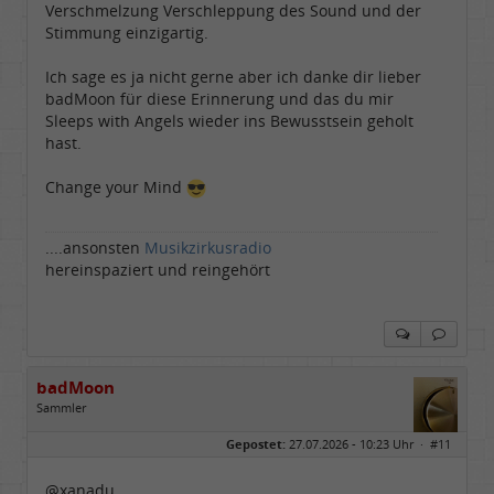
Verschmelzung Verschleppung des Sound und der
Stimmung einzigartig.
Ich sage es ja nicht gerne aber ich danke dir lieber
badMoon für diese Erinnerung und das du mir
Sleeps with Angels wieder ins Bewusstsein geholt
hast.
Change your Mind
....ansonsten
Musikzirkusradio
hereinspaziert und reingehört
badMoon
Sammler
Geschlecht:
Gepostet:
27.07.2026 - 10:23 Uhr ·
#11
Alter:
72
Beiträge:
554
Dabei seit:
04 / 2008
@xanadu,