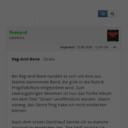
firebyrd
Labelboss
Geschlecht:
keine Angabe
Gepostet:
15.06.2026 - 12:47 Uhr ·
#1
Herkunft:
Hausgeburt (Ausgeburt?)
Beiträge:
48847
Dabei seit:
05 / 2006
Rag-And-Bone
- Strain
Bei Rag-And-Bone handelt es sich um eine aus
Malmö stammende Band, die grob in die Rubrik
Prog/Folk/Rock eingeordnet wird. Zum
zwanzigjährigen Bestehen ist nun das fünfte Album
mit dem Titel "Strain" veröffentlicht worden. Gleich
vorweg, das Genre Prog habe ich nicht entdecken
können.
Nach dem ersten Durchlauf konnte ich so manche
Assoziation entdecken, bei „The Serf“ musste ich