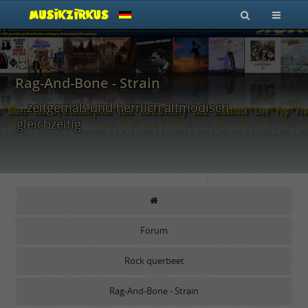
Rag-And-Bone - Strain
...zeitgemäß und herrlich altmodisch
gleichzeitig
Forum
Rock querbeet
Rag-And-Bone - Strain