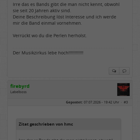
Homepage:
youtube.com/@hcsro…
Irre das es Bands gibt die man nicht kennt, obwohl
Beiträge:
17570
sie seit 20 Jahren aktiv sind.
Dabei seit:
04 / 2006
Deine Beschreibung löst Interesse und ich werde
mir die Band einmal vornehmen.
Verrückt wo du die Perlen herholst.
Der Musikzirkus lebe hoch!!!!!!!!!!!!
firebyrd
Labelboss
Geschlecht:
keine Angabe
Gepostet:
07.07.2026 - 19:42 Uhr ·
#3
Herkunft:
Hausgeburt (Ausgeburt?)
Beiträge:
48847
Dabei seit:
05 / 2006
Zitat geschrieben von hmc