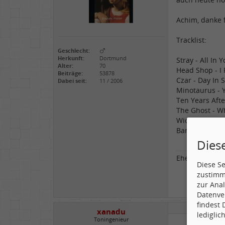
Achim, danke 
Tracklist:
Geschlecht:
Herkunft:
Dortmund
Stray - All In 
Alter:
70
Head Shop - I
Beiträge:
53878
Czar - Day In
Dabei seit:
11 / 2006
Minotaurus - 
Ten Years Aft
The Ghost - 
Wicked Lady - 
Barnabus - Re
Dies
Ehe der Hahn z
Diese S
zustimm
zur Anal
Datenve
findest
xanadu
lediglic
Toningenieur