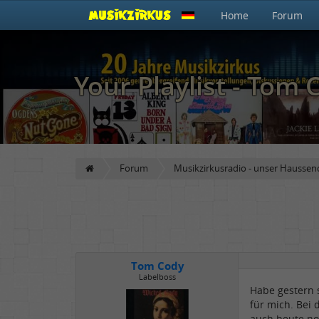
Home
Forum
Your Playlist - Tom 
Forum
Musikzirkusradio - unser Haussen
Tom Cody
Labelboss
Habe gestern s
für mich. Bei 
auch heute no