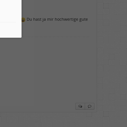
ngs eh gut.
Du hast ja mir hochwertige gute