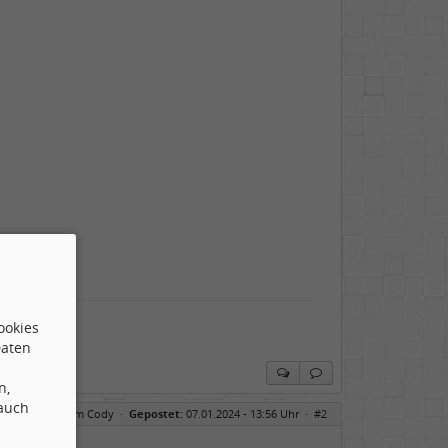
ookies
Daten
n,
 auch
ur Playlist - Tom Cody
·
Gepostet:
07.01.2024 - 13:56 Uhr ·
#2