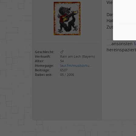
Vielen Dank T
Das mach ich 
Hab auch bei 
Zutaten gege
....ansonsten
hereinspazier
Geschlecht:
Herkunft:
Rain am Lech (Bayern)
Alter:
54
Homepage:
laut.fm/musikzirku…
Beiträge:
6537
Dabei seit:
05 / 2006