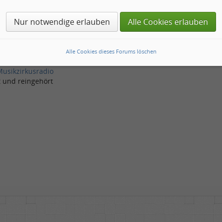
om Cody
Nur notwendige erlauben
Alle Cookies erlauben
allzu gerne, Songs zur einer Einheit zusammen zuschmieden
seiner Sendung nebenbei mit gelauscht und mir gefallen diese So
ben
Alle Cookies dieses Forums löschen
Musikzirkusradio
t und reingehört