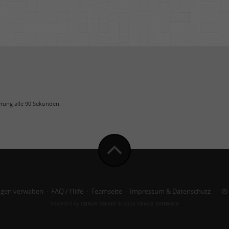
uerung alle 90 Sekunden.
ngen verwalten
·
FAQ / Hilfe
·
Teamseite
·
Impressum & Datenschutz
|
Powered by
CBACK Forum
© 2026
CBACK Software