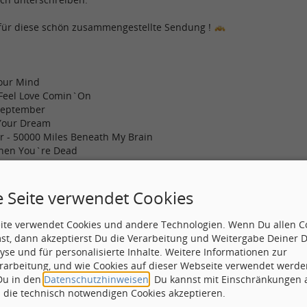
für diese schön zusammengestellte Sendung !
Your Mind
 Feel Love Comin`On
 September
Your Dream
er - 50000 Miles Beneath My Brain
When You`re Dead
Sin City
solute
e Seite verwendet Cookies
weimal kräht......
eite verwendet Cookies und andere Technologien. Wenn Du allen C
st, dann akzeptierst Du die Verarbeitung und Weitergabe Deiner 
yse und für personalisierte Inhalte. Weitere Informationen zur
rarbeitung, und wie Cookies auf dieser Webseite verwendet werde
 Du in den
Datenschutzhinweisen
. Du kannst mit Einschränkungen
Betreff:
Re: Yo
h die technisch notwendigen Cookies akzeptieren.