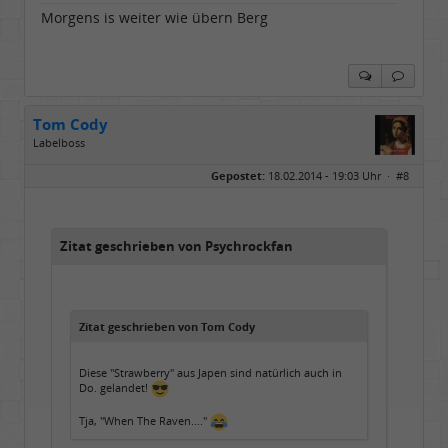
Morgens is weiter wie übern Berg
Tom Cody
Labelboss
Geschlecht:
Gepostet:
18.02.2014 - 19:03 Uhr ·
#8
Herkunft:
Dortmund
Alter:
70
Beiträge:
53898
Dabei seit:
11 / 2006
Zitat geschrieben von Psychrockfan
Zitat geschrieben von Tom Cody
Diese "Strawberry" aus Japen sind natürlich auch in
Do. gelandet!
Tja, "When The Raven...."