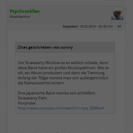
Psychrockfan
Musiklexikon
Geschlecht:
keine Angabe
Gepostet:
18.02.2014 - 00:35 Uhr ·
#5
Alter:
74
Beiträge:
2080
Dabei seit:
07 / 2013
Zitat geschrieben von sunny
Um Strawberry Window ist es wirklich schade, denn
diese Band hatte ein großes Musikspektrum. Wie so
oft, ein Album produziert und dann die Trennung.
Anfang der 70iger konnte man sich außergerichtlich
die Namensrechte sichern.
Eine japanische Band nannte sich schließlich
Strawberry Path.
Hörprobe:
http://www.youtube.com/watch?v=1pq_RJ486w4