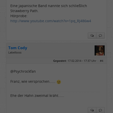
Eine japanische Band nannte sich schließlich
Strawberry Path.
Hörprobe:
http://www.youtube.com/watch?v=1pq_RJ486w4
Tom Cody
Labelboss
Geschlecht:
Gepostet:
17.02.2014 - 17:37 Uhr ·
#4
Herkunft:
Dortmund
Alter:
70
Beiträge:
53898
@Psychrockfan
Dabei seit:
11 / 2006
Franz, wie versprochen......
Ehe der Hahn zweimal kräht......