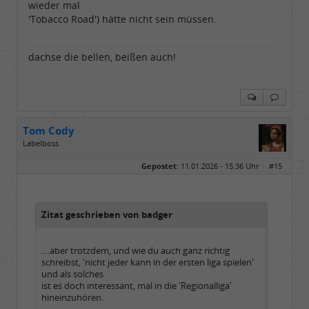
wieder mal
'Tobacco Road') hätte nicht sein müssen.
dachse die bellen, beißen auch!
Tom Cody
Labelboss
Geschlecht:
Gepostet:
11.01.2026 - 15:36 Uhr ·
#15
Herkunft:
Dortmund
Alter:
70
Beiträge:
53898
Dabei seit:
11 / 2006
Zitat geschrieben von badger
....aber trotzdem, und wie du auch ganz richtig
schreibst, 'nicht jeder kann in der ersten liga spielen'
und als solches
ist es doch interessant, mal in die 'Regionalliga'
hineinzuhören.