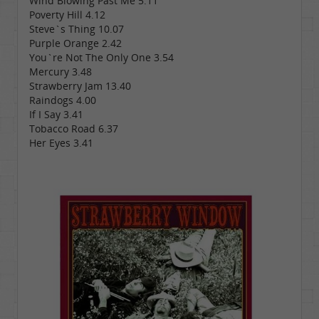
Wind Blowing Past Me 5.11
Poverty Hill 4.12
Steve`s Thing 10.07
Purple Orange 2.42
You`re Not The Only One 3.54
Mercury 3.48
Strawberry Jam 13.40
Raindogs 4.00
If I Say 3.41
Tobacco Road 6.37
Her Eyes 3.41