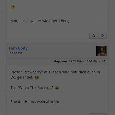
Morgens is weiter wie übern Berg
Tom Cody
Labelboss
Geschlecht:
Gepostet:
18.02.2014 - 18:02 Uhr ·
#6
Herkunft:
Dortmund
Alter:
70
Beiträge:
53898
Diese "Strawberry" aus Japen sind natürlich auch in
Dabei seit:
11 / 2006
Do. gelandet!
Tja, "When The Raven...."
Ehe der Hahn zweimal kräht......