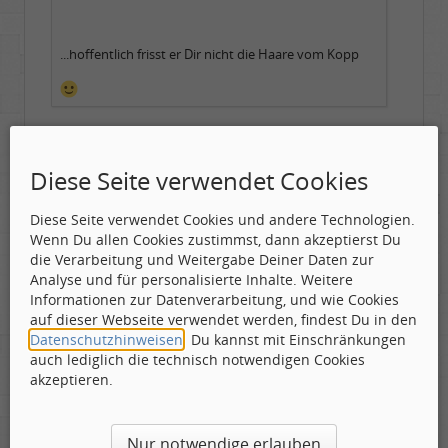
...hoffentlich frisst er Dir nicht die Haare vom Kopp
Diese Seite verwendet Cookies
....hat er schon! :fgrin:
Diese Seite verwendet Cookies und andere Technologien.
Ehe der Hahn zweimal kräht......
Wenn Du allen Cookies zustimmst, dann akzeptierst Du
die Verarbeitung und Weitergabe Deiner Daten zur
Analyse und für personalisierte Inhalte. Weitere
Informationen zur Datenverarbeitung, und wie Cookies
auf dieser Webseite verwendet werden, findest Du in den
Tom Cody
Datenschutzhinweisen
. Du kannst mit Einschränkungen
Labelboss
auch lediglich die technisch notwendigen Cookies
Geschlecht:
akzeptieren.
Gepostet:
16.04.2016 - 17:55 Uhr ·
#9
Herkunft:
Dortmund
Alter:
70
Beiträge:
53898
In den Fahrstuhl gesetzt......
Dabei seit:
11 / 2006
Nur notwendige erlauben