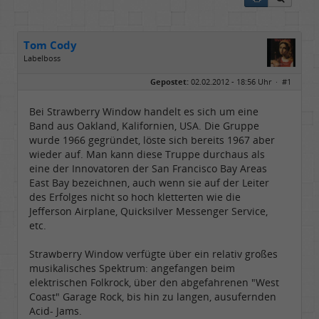
Tom Cody
Labelboss
Geschlecht:
Gepostet:
02.02.2012 - 18:56 Uhr ·
#1
Herkunft:
Dortmund
Alter:
70
Beiträge:
53898
Bei Strawberry Window handelt es sich um eine
Dabei seit:
11 / 2006
Band aus Oakland, Kalifornien, USA. Die Gruppe
wurde 1966 gegründet, löste sich bereits 1967 aber
wieder auf. Man kann diese Truppe durchaus als
eine der Innovatoren der San Francisco Bay Areas
East Bay bezeichnen, auch wenn sie auf der Leiter
des Erfolges nicht so hoch kletterten wie die
Jefferson Airplane, Quicksilver Messenger Service,
etc.
Strawberry Window verfügte über ein relativ großes
musikalisches Spektrum: angefangen beim
elektrischen Folkrock, über den abgefahrenen "West
Coast" Garage Rock, bis hin zu langen, ausufernden
Acid- Jams.