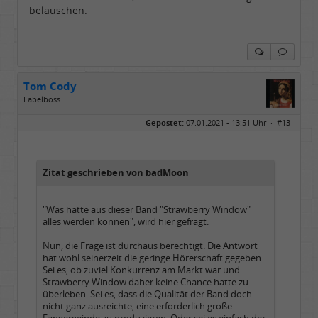
belauschen.
Tom Cody
Labelboss
Geschlecht:
Gepostet:
07.01.2021 - 13:51 Uhr ·
#13
Herkunft:
Dortmund
Alter:
70
Beiträge:
53898
Dabei seit:
11 / 2006
Zitat geschrieben von badMoon
"Was hätte aus dieser Band "Strawberry Window"
alles werden können", wird hier gefragt.
Nun, die Frage ist durchaus berechtigt. Die Antwort
hat wohl seinerzeit die geringe Hörerschaft gegeben.
Sei es, ob zuviel Konkurrenz am Markt war und
Strawberry Window daher keine Chance hatte zu
überleben. Sei es, dass die Qualität der Band doch
nicht ganz ausreichte, eine erforderlich große