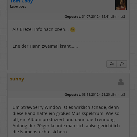
Tom Cody
Labelboss
Geschlecht:
Gepostet:
31.07.2012 - 15:41 Uhr ·
#2
Herkunft:
Dortmund
Alter:
70
Beiträge:
53898
Als Brezel-Info nach oben...
Dabei seit:
11 / 2006
Ehe der Hahn zweimal kräht......
sunny
Gepostet:
08.11.2012 - 21:20 Uhr ·
#3
Um Strawberry Window ist es wirklich schade, denn
diese Band hatte ein großes Musikspektrum. Wie so
oft, ein Album produziert und dann die Trennung.
Anfang der 70iger konnte man sich außergerichtlich
die Namensrechte sichern.