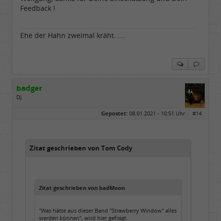
Feedback !
Ehe der Hahn zweimal kräht......
badger
DJ
Geschlecht:
Gepostet:
08.01.2021 - 10:51 Uhr ·
#14
Herkunft:
sankt augustin
Alter:
72
Beiträge:
4671
Dabei seit:
08 / 2008
Zitat geschrieben von Tom Cody
Zitat geschrieben von badMoon
"Was hätte aus dieser Band "Strawberry Window" alles
werden können", wird hier gefragt.