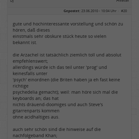
DJ
Geschlecht:
Gepostet:
23.06.2010 - 10:04 Uhr ·
#20
Herkunft:
sankt augustin
Alter:
72
Beiträge:
4671
gute und hochinteressante vorstellung und schön zu
Dabei seit:
08 / 2008
hören, daß dieses
einstmals sehr obskure stück heute so vielen
bekannt ist.
die Arzachel ist tatsächlich ziemlich toll und absolut
empfehlenswert;
allerdings würde ich das teil unter 'prog' und
keinesfalls unter
'psych' einordnen (die Briten haben ja eh fast keine
richtige
psychedelia gemacht); weil: man höre sich mal die
keyboards an; das hat
nichts dräuend-doomiges und auch Steve's
gitarrenparts kommen
ohne acidhaltiges aus.
auch sehr schön sind die hinweise auf die
nachfolgeband Khan;