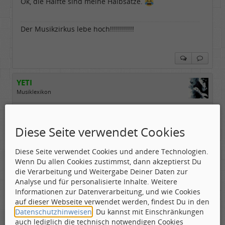
Ok, die Hälfte sind meine Halbsätze.
Der Musikzirkus lebe hoch!!!!!!!!!!!!
YETI
Musiklexikon
Geschlecht:
Gepostet:
29.04.2010 - 21:25 Uhr ·
#9
Herkunft:
Free City
Alter:
55
Beiträge:
1584
Diese Seite verwendet Cookies
toll dass diese Scheibe wieder angesprochen wird.
Dabei seit:
06 / 2008
:daumen:
Erstaunlich wie ausgereift die Platte klingt.
Diese Seite verwendet Cookies und andere Technologien.
Die Jungs dürften gerade mal um die 18 Jahre alt
Wenn Du allen Cookies zustimmst, dann akzeptierst Du
gewesen sein.
die Verarbeitung und Weitergabe Deiner Daten zur
Habe gelesen, dass die Scheibe in den
Analyse und für personalisierte Inhalte. Weitere
Semesterferien aufgenommen wurde.
Informationen zur Datenverarbeitung, und wie Cookies
auf dieser Webseite verwendet werden, findest Du in den
Datenschutzhinweisen
. Du kannst mit Einschränkungen
MAKE
PROG
NOT
WAR
! ---> --->
My 2023 Album
auch lediglich die technisch notwendigen Cookies