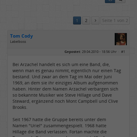
1
2
Seite 1 von 2
Tom Cody
Labelboss
Geschlecht:
Gepostet:
29.04.2010 - 18:56 Uhr ·
#1
Herkunft:
Dortmund
Alter:
70
Beiträge:
53878
Bei Arzachel handelt es sich um eine Band, die,
Dabei seit:
11 / 2006
wenn man es genau nimmt, eigentlich nur einen Tag
bestand. Und zwar an dem Tag im Mai oder Juni
1969, an dem sie ihr einziges Album aufgenommen
haben. Hinter dem Namen Arzachel verbargen sich
so bekannte Musiker wie Steve Hillage und Dave
Steward, ergänzend noch Mont Campbell und Clive
Brooks.
Seit 1967 hatte die Gruppe bereits unter dem
Namen "Uriel" zusammengespielt. 1968 hatte
Hillage die Band verlassen. Fortan machte die