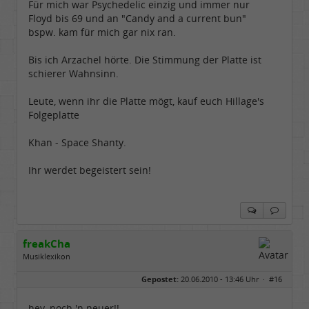
Für mich war Psychedelic einzig und immer nur
Floyd bis 69 und an "Candy and a current bun"
bspw. kam für mich gar nix ran.
Bis ich Arzachel hörte. Die Stimmung der Platte ist
schierer Wahnsinn.
Leute, wenn ihr die Platte mögt, kauf euch Hillage's
Folgeplatte
Khan - Space Shanty.
Ihr werdet begeistert sein!
freakCha
Musiklexikon
Geschlecht:
keine Angabe
Gepostet:
20.06.2010 - 13:46 Uhr ·
#16
Herkunft:
würzburg
Homepage:
freakshow-in-conce…
Beiträge:
1258
hey, noch 'n neuer!!