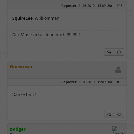
Geschlecht:
Gepostet:
21.06.2010 - 15:09 Uhr ·
#18
Herkunft:
NRW
Alter:
69
Homepage:
youtube.com/@hcsro…
SquireLee
, Willkommen.
Beiträge:
17570
Dabei seit:
04 / 2006
Der Musikzirkus lebe hoch!!!!!!!!!!!!
Guestuser
Gepostet:
21.06.2010 - 19:09 Uhr ·
#19
Danke hmc!
badger