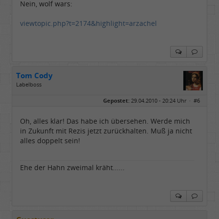
Nein, wolf wars:
viewtopic.php?t=2174&highlight=arzachel
Tom Cody
Labelboss
Geschlecht:
Gepostet:
29.04.2010 - 20:24 Uhr ·
#6
Herkunft:
Dortmund
Alter:
70
Beiträge:
53878
Oh, alles klar! Das habe ich übersehen. Werde mich
Dabei seit:
11 / 2006
in Zukunft mit Rezis jetzt zurückhalten. Muß ja nicht
alles doppelt sein!
Ehe der Hahn zweimal kräht......