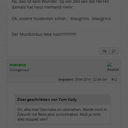
Ha, das ist kein Wunder. So viel Zeit wie die Herren
damals hat heut niemand mehr.
Ok, unsere Studenten schon.. :blaugrins: :blaugrins:
Der Musikzirkus lebe hoch!!!!!!!!!!!!
maranx
Toningenieur
Geschlecht:
Gepostet:
29.04.2010 - 22:54 Uhr ·
#12
Herkunft:
Hachenburg/Westerwald
Alter:
70
Homepage:
sunnyboytimmi.jimd…
Beiträge:
6908
Dabei seit:
12 / 2006
Zitat geschrieben von Tom Cody
Oh, alles klar! Das habe ich übersehen. Werde mich in
Zukunft mit Rezis jetzt zurückhalten. Muß ja nicht
alles doppelt sein!