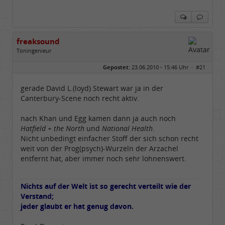
freaksound
Toningenieur
Geschlecht:
Gepostet:
23.06.2010 - 15:46 Uhr ·
#21
Herkunft:
Oberbayern
Alter:
62
Beiträge:
5769
gerade David L.(loyd) Stewart war ja in der
Dabei seit:
05 / 2006
Canterbury-Scene noch recht aktiv.
nach Khan und Egg kamen dann ja auch noch
Hatfield + the North
und
National Health
.
Nicht unbedingt einfacher Stoff der sich schon recht
weit von der Prog(psych)-Wurzeln der Arzachel
entfernt hat, aber immer noch sehr lohnenswert.
Nichts auf der Welt ist so gerecht verteilt wie der
Verstand;
jeder glaubt er hat genug davon.