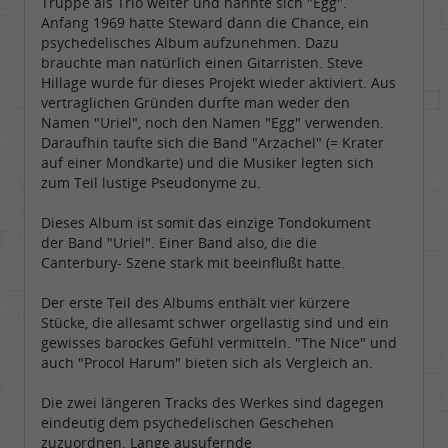
Truppe als Trio weiter und nannte sich "Egg".
Anfang 1969 hatte Steward dann die Chance, ein
psychedelisches Album aufzunehmen. Dazu
brauchte man natürlich einen Gitarristen. Steve
Hillage wurde für dieses Projekt wieder aktiviert. Aus
vertraglichen Gründen durfte man weder den
Namen "Uriel", noch den Namen "Egg" verwenden.
Daraufhin taufte sich die Band "Arzachel" (= Krater
auf einer Mondkarte) und die Musiker legten sich
zum Teil lustige Pseudonyme zu.
Dieses Album ist somit das einzige Tondokument
der Band "Uriel". Einer Band also, die die
Canterbury- Szene stark mit beeinflußt hatte.
Der erste Teil des Albums enthält vier kürzere
Stücke, die allesamt schwer orgellastig sind und ein
gewisses barockes Gefühl vermitteln. "The Nice" und
auch "Procol Harum" bieten sich als Vergleich an.
Die zwei längeren Tracks des Werkes sind dagegen
eindeutig dem psychedelischen Geschehen
zuzuordnen. Lange ausufernde