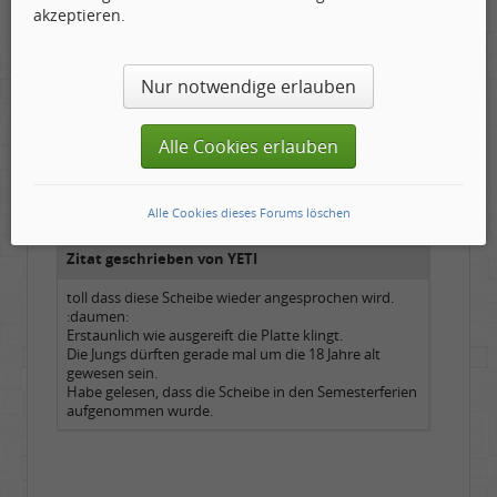
Faves
akzeptieren.
Nur notwendige erlauben
Tom Cody
Alle Cookies erlauben
Labelboss
Geschlecht:
Gepostet:
29.04.2010 - 21:37 Uhr ·
#10
Herkunft:
Dortmund
Alter:
70
Alle Cookies dieses Forums löschen
Beiträge:
53878
Dabei seit:
11 / 2006
Zitat geschrieben von YETI
toll dass diese Scheibe wieder angesprochen wird.
:daumen:
Erstaunlich wie ausgereift die Platte klingt.
Die Jungs dürften gerade mal um die 18 Jahre alt
gewesen sein.
Habe gelesen, dass die Scheibe in den Semesterferien
aufgenommen wurde.