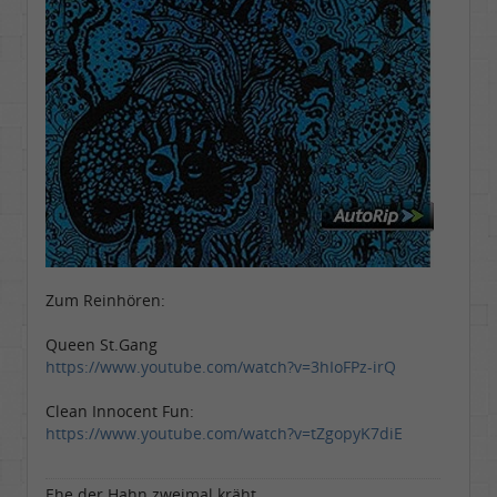
Zum Reinhören:
Queen St.Gang
https://www.youtube.com/watch?v=3hIoFPz-irQ
Clean Innocent Fun:
https://www.youtube.com/watch?v=tZgopyK7diE
Ehe der Hahn zweimal kräht......