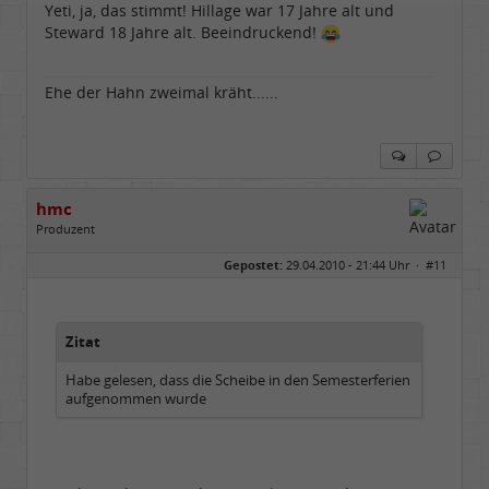
Yeti, ja, das stimmt! Hillage war 17 Jahre alt und
Steward 18 Jahre alt. Beeindruckend!
Ehe der Hahn zweimal kräht......
hmc
Produzent
Geschlecht:
Gepostet:
29.04.2010 - 21:44 Uhr ·
#11
Herkunft:
NRW
Alter:
69
Homepage:
youtube.com/@hcsro…
Beiträge:
17570
Dabei seit:
04 / 2006
Zitat
Habe gelesen, dass die Scheibe in den Semesterferien
aufgenommen wurde