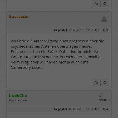
Guestuser
Gepostet:
23.06.2010 - 19:32 Uhr ·
#23
Ich finde die Arzachel zwar auch progressiv, aber die
psychedelischen Anteilen überwiegen meines
Erachtens schon ein Stück. Daher ist für mich die
Einordnung im Psychedelic Bereich eher sinnvoll als
beim Prog, aber wir haben hier ja auch eine
Canterbury Ecke...
freakCha
Musiklexikon
Geschlecht:
keine Angabe
Gepostet:
08.08.2010 - 19:09 Uhr ·
#24
Herkunft:
würzburg
Homepage:
freakshow-in-conce…
Beiträge:
1258