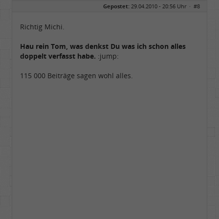
Gepostet:
29.04.2010 - 20:56 Uhr ·
#8
Herkunft:
NRW
Alter:
69
Homepage:
youtube.com/@hcsro…
Richtig Michi.
Beiträge:
17570
Dabei seit:
04 / 2006
Hau rein Tom, was denkst Du was ich schon alles
doppelt verfasst habe.
:jump:
115 000 Beiträge sagen wohl alles.