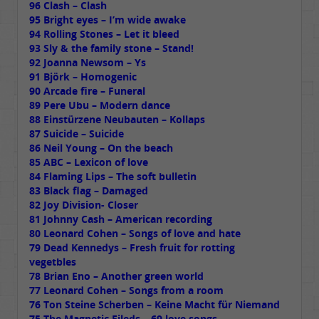
96 Clash – Clash
95 Bright eyes – I’m wide awake
94 Rolling Stones – Let it bleed
93 Sly & the family stone – Stand!
92 Joanna Newsom – Ys
91 Björk – Homogenic
90 Arcade fire – Funeral
89 Pere Ubu – Modern dance
88 Einstürzene Neubauten – Kollaps
87 Suicide – Suicide
86 Neil Young – On the beach
85 ABC – Lexicon of love
84 Flaming Lips – The soft bulletin
83 Black flag – Damaged
82 Joy Division- Closer
81 Johnny Cash – American recording
80 Leonard Cohen – Songs of love and hate
79 Dead Kennedys – Fresh fruit for rotting
vegetbles
78 Brian Eno – Another green world
77 Leonard Cohen – Songs from a room
76 Ton Steine Scherben – Keine Macht für Niemand
75 The Magnetic Fileds – 69 love songs