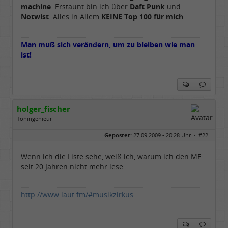
machine
. Erstaunt bin ich über
Daft Punk
und
Notwist
. Alles in Allem
KEINE Top 100 für mich
...
Man muß sich verändern, um zu bleiben wie man
ist!
holger_fischer
Toningenieur
Geschlecht:
Gepostet:
27.09.2009 - 20:28 Uhr ·
#22
Herkunft:
Meinerzhagen
Alter:
63
Beiträge:
5970
Wenn ich die Liste sehe, weiß ich, warum ich den ME
Dabei seit:
04 / 2007
seit 20 Jahren nicht mehr lese.
http://www.laut.fm/#musikzirkus