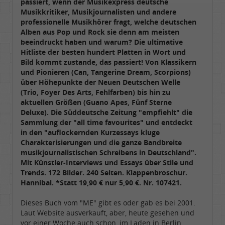
passiert, wenn der Musikexpress deutsche
Musikkritiker, Musikjournalisten und andere
professionelle Musikhörer fragt, welche deutschen
Alben aus Pop und Rock sie denn am meisten
beeindruckt haben und warum? Die ultimative
Hitliste der besten hundert Platten in Wort und
Bild kommt zustande, das passiert! Von Klassikern
und Pionieren (Can, Tangerine Dream, Scorpions)
über Höhepunkte der Neuen Deutschen Welle
(Trio, Foyer Des Arts, Fehlfarben) bis hin zu
aktuellen Größen (Guano Apes, Fünf Sterne
Deluxe). Die Süddeutsche Zeitung "empfiehlt" die
Sammlung der "all time favourites" und entdeckt
in den "auflockernden Kurzessays kluge
Charakterisierungen und die ganze Bandbreite
musikjournalistischen Schreibens in Deutschland".
Mit Künstler-Interviews und Essays über Stile und
Trends. 172 Bilder. 240 Seiten. Klappenbroschur.
Hannibal. *Statt 19,90 € nur 5,90 €. Nr. 107421.
Dieses Buch vom "ME" gibt es oder gab es bei 2001.
Laut Website ausverkauft, aber, heute gesehen und
vor einer Woche auch schon, im Laden in Berlin