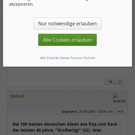
Musikexpress.
akzeptieren.
Nur notwendige erlauben
Bedenke, die obigen Charts starten erst im Jahre
1969
Alle Cookies erlauben
!
Einiges aus Deiner Liste solltest Du daher entfernen
und ersetzen, wenn hier schon ein Vergleich
Alle Cookies dieses Forums löschen
hergestellt werden soll!
radiot
Gepostet:
25.09.2009 - 20:00 Uhr ·
#16
Die 100 besten deutschen Alben aus Pop und Rock
der letzten 40 Jahre. "Großartig!" (SZ). Was