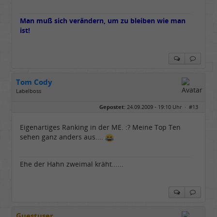
Man muß sich verändern, um zu bleiben wie man
ist!
Tom Cody
Labelboss
Geschlecht:
Gepostet:
24.09.2009 - 19:10 Uhr ·
#13
Herkunft:
Dortmund
Alter:
70
Beiträge:
53898
Eigenartiges Ranking in der ME. :? Meine Top Ten
Dabei seit:
11 / 2006
sehen ganz anders aus....
Ehe der Hahn zweimal kräht......
Guestuser