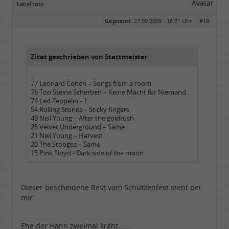
Labelboss
Geschlecht:
Gepostet:
27.09.2009 - 18:01 Uhr ·
#18
Herkunft:
Dortmund
Alter:
70
Beiträge:
53898
Dabei seit:
11 / 2006
Zitat geschrieben von Stattmeister
77 Leonard Cohen – Songs from a room
76 Ton Steine Scherben – Keine Macht für Niemand
74 Led Zeppelin – I
54 Rolling Stones – Sticky fingers
49 Neil Young – After the goldrush
25 Velvet Underground – Same
21 Neil Young – Harvest
20 The Stooges – Same
15 Pink Floyd - Dark side of the moon
Dieser bescheidene Rest vom Schützenfest steht bei
mir.
Ehe der Hahn zweimal kräht......