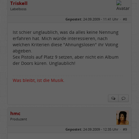
Triskell
Labelboss
Geschlecht:
Gepostet:
24.09.2009 - 11:41 Uhr ·
#8
Herkunft:
Berlin
Alter:
68
Beiträge:
55895
Ist schier unglaublich, was da alles keine Nennung
Dabei seit:
04 / 2006
erfahren hat. Mich würde interessieren, nach
welchen Kriterien diese "Ahnungslosen" ihr Voting
abgeben.
Sex Pistols auf Platz 9 setzen, aber nicht ein Album
der Doors küren. Unglaublich!
Was bleibt, ist die Musik.
hmc
Produzent
Geschlecht:
Gepostet:
24.09.2009 - 12:35 Uhr ·
#9
Herkunft:
NRW
Alter:
69