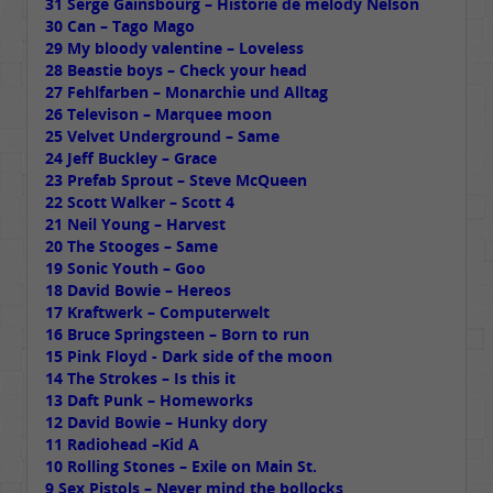
31 Serge Gainsbourg – Historie de melody Nelson
30 Can – Tago Mago
29 My bloody valentine – Loveless
28 Beastie boys – Check your head
27 Fehlfarben – Monarchie und Alltag
26 Televison – Marquee moon
25 Velvet Underground – Same
24 Jeff Buckley – Grace
23 Prefab Sprout – Steve McQueen
22 Scott Walker – Scott 4
21 Neil Young – Harvest
20 The Stooges – Same
19 Sonic Youth – Goo
18 David Bowie – Hereos
17 Kraftwerk – Computerwelt
16 Bruce Springsteen – Born to run
15 Pink Floyd - Dark side of the moon
14 The Strokes – Is this it
13 Daft Punk – Homeworks
12 David Bowie – Hunky dory
11 Radiohead –Kid A
10 Rolling Stones – Exile on Main St.
9 Sex Pistols – Never mind the bollocks