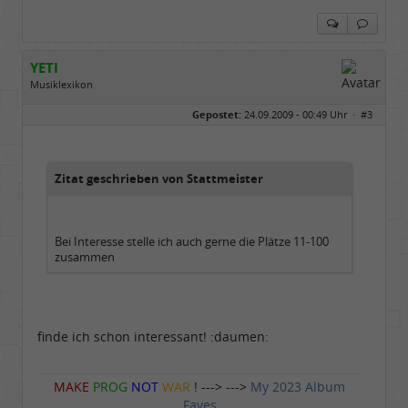
YETI
Musiklexikon
Geschlecht:
Gepostet:
24.09.2009 - 00:49 Uhr ·
#3
Herkunft:
Free City
Alter:
55
Beiträge:
1584
Dabei seit:
06 / 2008
Zitat geschrieben von Stattmeister
Bei Interesse stelle ich auch gerne die Plätze 11-100
zusammen
finde ich schon interessant! :daumen:
MAKE
PROG
NOT
WAR
! ---> --->
My 2023 Album
Faves