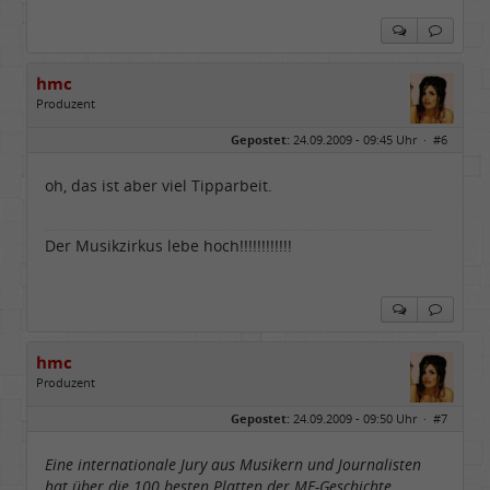
hmc
Produzent
Geschlecht:
Gepostet:
24.09.2009 - 09:45 Uhr ·
#6
Herkunft:
NRW
Alter:
69
Homepage:
youtube.com/@hcsro…
oh, das ist aber viel Tipparbeit.
Beiträge:
17571
Dabei seit:
04 / 2006
Der Musikzirkus lebe hoch!!!!!!!!!!!!
hmc
Produzent
Geschlecht:
Gepostet:
24.09.2009 - 09:50 Uhr ·
#7
Herkunft:
NRW
Alter:
69
Homepage:
youtube.com/@hcsro…
Eine internationale Jury aus Musikern und Journalisten
Beiträge:
17571
hat über die 100 besten Platten der ME-Geschichte
Dabei seit:
04 / 2006