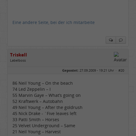
Eine andere Seite, bei der ich mitarbeite
Triskell
Labelboss
Geschlecht:
Gepostet:
27.09.2009 - 19:21 Uhr ·
#20
Herkunft:
Berlin
Alter:
68
Beiträge:
55895
86 Neil Young – On the beach
Dabei seit:
04 / 2006
74 Led Zeppelin – I
55 Marvin Gaye – What’s going on
52 Kraftwerk – Autobahn
49 Neil Young – After the goldrush
45 Nick Drake - ´Five leaves left
33 Patti Smith – Horses
25 Velvet Underground – Same
21 Neil Young – Harvest