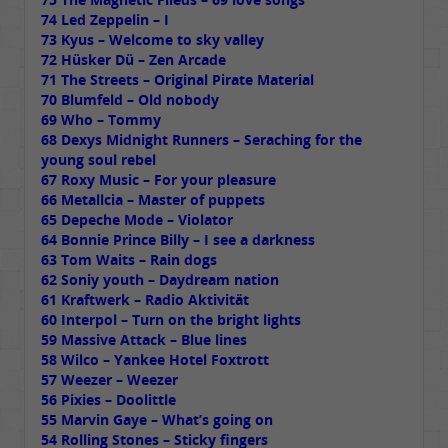
74 Led Zeppelin – I
73 Kyus – Welcome to sky valley
72 Hüsker Dü – Zen Arcade
71 The Streets – Original Pirate Material
70 Blumfeld – Old nobody
69 Who – Tommy
68 Dexys Midnight Runners – Seraching for the
young soul rebel
67 Roxy Music – For your pleasure
66 Metallcia – Master of puppets
65 Depeche Mode – Violator
64 Bonnie Prince Billy – I see a darkness
63 Tom Waits – Rain dogs
62 Soniy youth – Daydream nation
61 Kraftwerk – Radio Aktivität
60 Interpol – Turn on the bright lights
59 Massive Attack – Blue lines
58 Wilco – Yankee Hotel Foxtrott
57 Weezer – Weezer
56 Pixies – Doolittle
55 Marvin Gaye – What’s going on
54 Rolling Stones – Sticky fingers