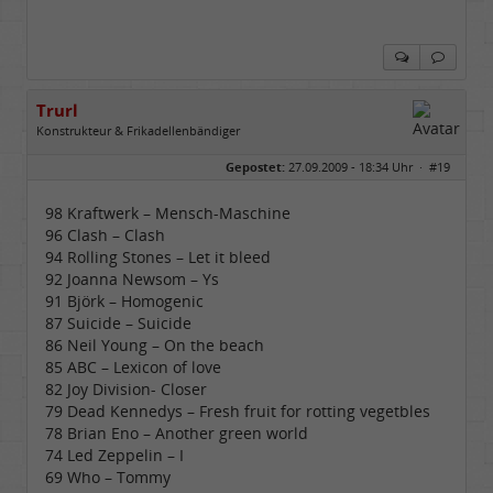
Trurl
Konstrukteur & Frikadellenbändiger
Geschlecht:
Gepostet:
27.09.2009 - 18:34 Uhr ·
#19
Alter:
26
Beiträge:
13854
Dabei seit:
05 / 2006
98 Kraftwerk – Mensch-Maschine
96 Clash – Clash
94 Rolling Stones – Let it bleed
92 Joanna Newsom – Ys
91 Björk – Homogenic
87 Suicide – Suicide
86 Neil Young – On the beach
85 ABC – Lexicon of love
82 Joy Division- Closer
79 Dead Kennedys – Fresh fruit for rotting vegetbles
78 Brian Eno – Another green world
74 Led Zeppelin – I
69 Who – Tommy