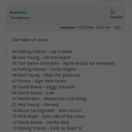
maranx
Toningenieur
Geschlecht:
Gepostet:
27.09.2009 - 20:33 Uhr ·
#23
Herkunft:
Hachenburg/Westerwald
Alter:
70
Homepage:
sunnyboytimmi.jimd…
Die habe ich auch:
Beiträge:
6910
Dabei seit:
12 / 2006
94 Rolling Stones – Let it bleed
86 Neil Young – On the beach
76 Ton Steine Scherben – Keine Macht für Niemand
54 Rolling Stones – Sticky fingers
49 Neil Young – After the goldrush
47 Prince – Sign o’the times
38 David Bowie – Ziggy Stardust
36 David Bowie – Low
27 Fehlfarben – Monarchie und Alltag
21 Neil Young – Harvest
16 Bruce Springsteen – Born to run
15 Pink Floyd - Dark side of the moon
12 David Bowie – Hunky dory
10 Rolling Stones – Exile on Main St.