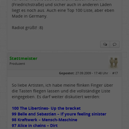
(Friedrichstraße) und sicher auch in anderen Läden
liegt es noch aus. Auch eine Top 100 Liste, aber eben
Made in Germany.
Radiot grüßt! :8)
Stattmeister
Produzent
Geschlecht:
Gepostet:
27.09.2009 - 17:48 Uhr ·
#17
Herkunft:
Meinerzhagen
Beiträge:
14322
Dabei seit:
08 / 2009
So liebe Artisten, ich habe meine flinken Finger über
die Tasten fliegen lassen und die vollständige Liste
eingegeben. Es darf weiter diskutiert werden:
100 The Libertines- Up the bracket
99 Belle and Sebastian – If youre feeling sinister
98 Kraftwerk – Mensch-Maschine
97 Alice in chains – Dirt