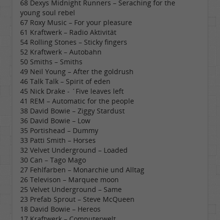
68 Dexys Midnight Runners – Seraching for the
young soul rebel
67 Roxy Music – For your pleasure
61 Kraftwerk – Radio Aktivität
54 Rolling Stones – Sticky fingers
52 Kraftwerk – Autobahn
50 Smiths – Smiths
49 Neil Young – After the goldrush
46 Talk Talk – Spirit of eden
45 Nick Drake - ´Five leaves left
41 REM – Automatic for the people
38 David Bowie – Ziggy Stardust
36 David Bowie – Low
35 Portishead – Dummy
33 Patti Smith – Horses
32 Velvet Underground – Loaded
30 Can – Tago Mago
27 Fehlfarben – Monarchie und Alltag
26 Televison – Marquee moon
25 Velvet Underground – Same
23 Prefab Sprout – Steve McQueen
18 David Bowie – Hereos
17 Kraftwerk – Computerwelt