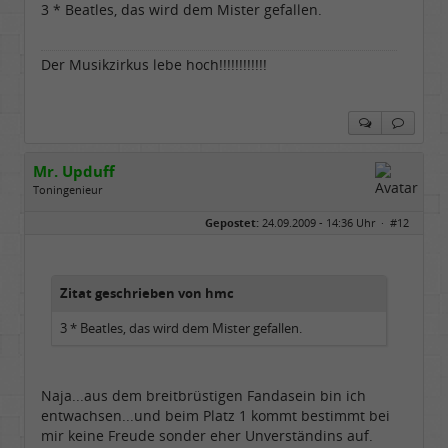
3 * Beatles, das wird dem Mister gefallen.
Beiträge:
17571
Dabei seit:
04 / 2006
Der Musikzirkus lebe hoch!!!!!!!!!!!!
Mr. Upduff
Toningenieur
Geschlecht:
keine Angabe
Gepostet:
24.09.2009 - 14:36 Uhr ·
#12
Herkunft:
Basemountainhome
Alter:
65
Beiträge:
9777
Dabei seit:
02 / 2007
Zitat geschrieben von hmc
3 * Beatles, das wird dem Mister gefallen.
Naja...aus dem breitbrüstigen Fandasein bin ich
entwachsen...und beim Platz 1 kommt bestimmt bei
mir keine Freude sonder eher Unverständins auf.