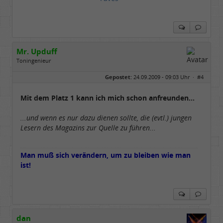
Mr. Upduff
Toningenieur
Geschlecht:
keine Angabe
Gepostet:
24.09.2009 - 09:03 Uhr ·
#4
Herkunft:
Basemountainhome
Alter:
65
Beiträge:
9777
Mit dem Platz 1 kann ich mich schon anfreunden...
Dabei seit:
02 / 2007
...und wenn es nur dazu dienen sollte, die (evtl.) jungen
Lesern des Magazins zur Quelle zu führen...
Man muß sich verändern, um zu bleiben wie man
ist!
dan