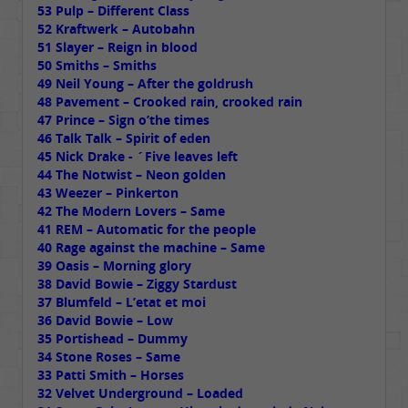
53 Pulp – Different Class
52 Kraftwerk – Autobahn
51 Slayer – Reign in blood
50 Smiths – Smiths
49 Neil Young – After the goldrush
48 Pavement – Crooked rain, crooked rain
47 Prince – Sign o’the times
46 Talk Talk – Spirit of eden
45 Nick Drake - ´Five leaves left
44 The Notwist – Neon golden
43 Weezer – Pinkerton
42 The Modern Lovers – Same
41 REM – Automatic for the people
40 Rage against the machine – Same
39 Oasis – Morning glory
38 David Bowie – Ziggy Stardust
37 Blumfeld – L’etat et moi
36 David Bowie – Low
35 Portishead – Dummy
34 Stone Roses – Same
33 Patti Smith – Horses
32 Velvet Underground – Loaded