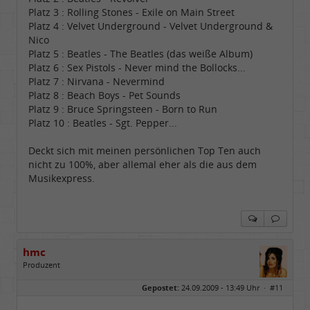
Platz 3 : Rolling Stones - Exile on Main Street
Platz 4 : Velvet Underground - Velvet Underground &
Nico
Platz 5 : Beatles - The Beatles (das weiße Album)
Platz 6 : Sex Pistols - Never mind the Bollocks...
Platz 7 : Nirvana - Nevermind
Platz 8 : Beach Boys - Pet Sounds
Platz 9 : Bruce Springsteen - Born to Run
Platz 10 : Beatles - Sgt. Pepper...
Deckt sich mit meinen persönlichen Top Ten auch
nicht zu 100%, aber allemal eher als die aus dem
Musikexpress.
hmc
Produzent
Geschlecht:
Gepostet:
24.09.2009 - 13:49 Uhr ·
#11
Herkunft:
NRW
Alter:
69
Homepage:
youtube.com/@hcsro…