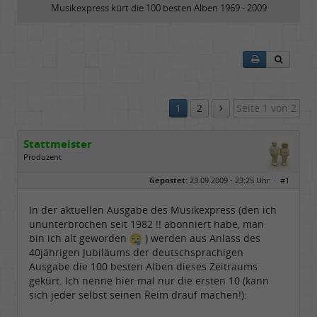
Musikexpress kürt die 100 besten Alben 1969 - 2009
1
2
Seite 1 von 2
Stattmeister
Produzent
Geschlecht:
Gepostet:
23.09.2009 - 23:25 Uhr ·
#1
Herkunft:
Meinerzhagen
Beiträge:
14322
Dabei seit:
08 / 2009
In der aktuellen Ausgabe des Musikexpress (den ich
ununterbrochen seit 1982 !! abonniert habe, man
bin ich alt geworden
) werden aus Anlass des
40jährigen Jubiläums der deutschsprachigen
Ausgabe die 100 besten Alben dieses Zeitraums
gekürt. Ich nenne hier mal nur die ersten 10 (kann
sich jeder selbst seinen Reim drauf machen!):