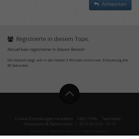
Antworten
Registrierte in diesem Topic
Aktuell kein registrierter in diesem Bereich
Die Statistik zeigt, wer in den letzten 5 Minuten online war. Erneuerung alle
90 Sekunden.
Cookie-Einstellungen verwalten
·
FAQ / Hilfe
·
Teamseite
·
Impressum & Datenschutz
|
09.08.2026 - 08:19
Powered by
CBACK Forum
© 2026
CBACK Software