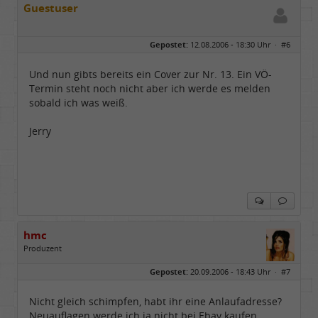
Guestuser
Gepostet:
12.08.2006 - 18:30 Uhr ·
#6
Und nun gibts bereits ein Cover zur Nr. 13. Ein VÖ-
Termin steht noch nicht aber ich werde es melden
sobald ich was weiß.
Jerry
hmc
Produzent
Geschlecht:
Gepostet:
20.09.2006 - 18:43 Uhr ·
#7
Herkunft:
NRW
Alter:
69
Homepage:
youtube.com/@hcsro…
Nicht gleich schimpfen, habt ihr eine Anlaufadresse?
Beiträge:
17571
Neuauflagen werde ich ja nicht bei Ebay kaufen,
Dabei seit:
04 / 2006