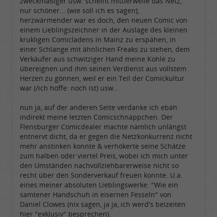
zweckmäßiger usw. scheint mittlerweile das Netz,
nur schöner... (wie soll ich es sagen),
herzwärmender war es doch, den neuen Comic von
einem Lieblingszeichner in der Auslage des kleinen
krukligen Comicladens in Mainz zu erspähen, in
einer Schlange mit ähnlichen Freaks zu stehen, dem
Verkäufer aus schwitziger Hand meine Kohle zu
übereignen und ihm seinen Verdienst aus vollstem
Herzen zu gönnen, weil er ein Teil der Comickultur
war (/ich hoffe: noch ist) usw...
nun ja, auf der anderen Seite verdanke ich ebäh
indirekt meine letzten Comicschnäppchen. Der
Flensburger Comicdealer machte nämlich unlängst
entnervt dicht, da er gegen die Netzkonkurrenz nicht
mehr anstinken konnte & verhökerte seine Schätze
zum halben oder viertel Preis, wobei ich mich unter
den Umständen nachvollziehbarerweise nicht so
recht über den Sonderverkauf freuen konnte. U.a.
eines meiner absoluten Lieblingswerke: "Wie ein
samtener Handschuh in eisernen Fesseln" von
Daniel Clowes (nix sagen, ja ja, ich werd's beizeiten
hier "exklusiv" besprechen).