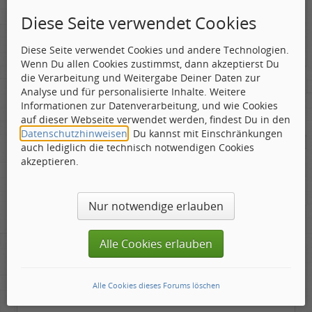
green-brain
Diese Seite verwendet Cookies
Diese Seite verwendet Cookies und andere Technologien.
Gepostet:
20.09.2006 - 19:54 Uhr ·
#9
Wenn Du allen Cookies zustimmst, dann akzeptierst Du
die Verarbeitung und Weitergabe Deiner Daten zur
Analyse und für personalisierte Inhalte. Weitere
Zitat geschrieben von Jerry Garcia
Informationen zur Datenverarbeitung, und wie Cookies
auf dieser Webseite verwendet werden, findest Du in den
Und nun gibts bereits ein Cover zur Nr. 13. Ein VÖ-
Datenschutzhinweisen
. Du kannst mit Einschränkungen
Termin steht noch nicht aber ich werde es melden
sobald ich was weiß.
auch lediglich die technisch notwendigen Cookies
akzeptieren.
Jerry
Nur notwendige erlauben
Alle Cookies erlauben
Super! Auf jeden Fall Bescheid sagen.
Rudi
Alle Cookies dieses Forums löschen