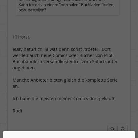
Kann ich das in einem "normalen" Buchladen finden,
bzw. bestellen?
Hi Horst,
eBay natürlich, ja was denn sonst :troete: . Dort
werden auch neue Comics oder Bücher von Profi-
Buchhändlern versandkostenfrei zum Sofortkaufen
angeboten.
Manche Anbieter bieten gleich die komplette Serie
an.
Ich habe die meisten meiner Comics dort gekauft.
Rudi