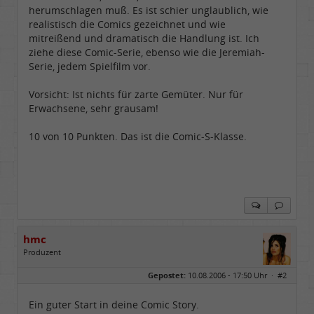
herumschlagen muß. Es ist schier unglaublich, wie
realistisch die Comics gezeichnet und wie
mitreißend und dramatisch die Handlung ist. Ich
ziehe diese Comic-Serie, ebenso wie die Jeremiah-
Serie, jedem Spielfilm vor.
Vorsicht: Ist nichts für zarte Gemüter. Nur für
Erwachsene, sehr grausam!
10 von 10 Punkten. Das ist die Comic-S-Klasse.
hmc
Produzent
Geschlecht:
Gepostet:
10.08.2006 - 17:50 Uhr ·
#2
Herkunft:
NRW
Alter:
69
Homepage:
youtube.com/@hcsro…
Ein guter Start in deine Comic Story.
Beiträge:
17571