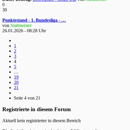
0
30
Punktestand - 1. Bundesliga - …
von
Stattmeister
26.01.2026 - 08:28 Uhr
1
2
3
4
5
…
19
20
21
Seite 4 von 21
Registrierte in diesem Forum
Aktuell kein registrierter in diesem Bereich