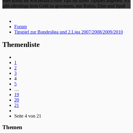
Hier könnt ihr wöchentlich eure Tips für unser Tipspiel abgeben. Es
gibt allerdings kein Geld zu gewinnen, nur Ruhm, Ehre und Spaß
Forum
Tipspiel zur Bundesliga und 2.Liga 2007/2008/2009/2010
Themenliste
1
2
3
4
5
…
19
20
21
Seite 4 von 21
Themen