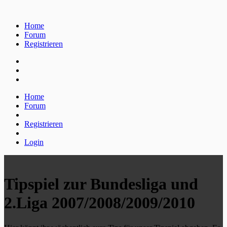
Home
Forum
Registrieren
Home
Forum
Registrieren
Login
Tipspiel zur Bundesliga und
2.Liga 2007/2008/2009/2010