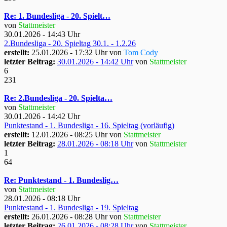
Re: 1. Bundesliga - 20. Spielt…
von
Stattmeister
30.01.2026 - 14:43 Uhr
2.Bundesliga - 20. Spieltag 30.1. - 1.2.26
erstellt:
25.01.2026 - 17:32 Uhr von
Tom Cody
letzter Beitrag:
30.01.2026 - 14:42 Uhr
von
Stattmeister
6
231
Re: 2.Bundesliga - 20. Spielta…
von
Stattmeister
30.01.2026 - 14:42 Uhr
Punktestand - 1. Bundesliga - 16. Spieltag (vorläufig)
erstellt:
12.01.2026 - 08:25 Uhr von
Stattmeister
letzter Beitrag:
28.01.2026 - 08:18 Uhr
von
Stattmeister
1
64
Re: Punktestand - 1. Bundeslig…
von
Stattmeister
28.01.2026 - 08:18 Uhr
Punktestand - 1. Bundesliga - 19. Spieltag
erstellt:
26.01.2026 - 08:28 Uhr von
Stattmeister
letzter Beitrag:
26.01.2026 - 08:28 Uhr
von
Stattmeister