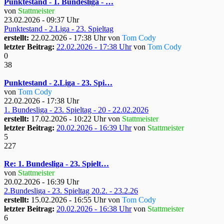
Punktestand - 1. Bundesliga - …
von
Stattmeister
23.02.2026 - 09:37 Uhr
Punktestand - 2.Liga - 23. Spieltag
erstellt:
22.02.2026 - 17:38 Uhr von
Tom Cody
letzter Beitrag:
22.02.2026 - 17:38 Uhr
von
Tom Cody
0
38
Punktestand - 2.Liga - 23. Spi…
von
Tom Cody
22.02.2026 - 17:38 Uhr
1. Bundesliga - 23. Spieltag - 20 - 22.02.2026
erstellt:
17.02.2026 - 10:22 Uhr von
Stattmeister
letzter Beitrag:
20.02.2026 - 16:39 Uhr
von
Stattmeister
5
227
Re: 1. Bundesliga - 23. Spielt…
von
Stattmeister
20.02.2026 - 16:39 Uhr
2.Bundesliga - 23. Spieltag 20.2. - 23.2.26
erstellt:
15.02.2026 - 16:55 Uhr von
Tom Cody
letzter Beitrag:
20.02.2026 - 16:38 Uhr
von
Stattmeister
6