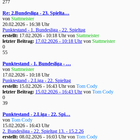
277
Re: 2.Bundesliga - 23. Spielta…
von
Stattmeister
20.02.2026 - 16:38 Uhr
Punktestand - 1. Bundesliga - 22. Spieltag
erstellt:
17.02.2026 - 10:18 Uhr von
Stattmeister
letzter Beitrag:
17.02.2026 - 10:18 Uhr
von
Stattmeister
0
55
Punktestand - 1. Bundesliga - …
von
Stattmeister
17.02.2026 - 10:18 Uhr
Punktestand - 2.Liga - 22. Spieltag
erstellt:
15.02.2026 - 16:43 Uhr von
Tom Cody
letzter Beitrag:
15.02.2026 - 16:43 Uhr
von
Tom Cody
0
39
Punktestand - 2.Liga - 22. Spi…
von
Tom Cody
15.02.2026 - 16:43 Uhr
2. Bundesliga - 22. Spieltag 13. - 15.2.26
erstellt:
08.02.2026 - 16:03 Uhr von
Tom Cody