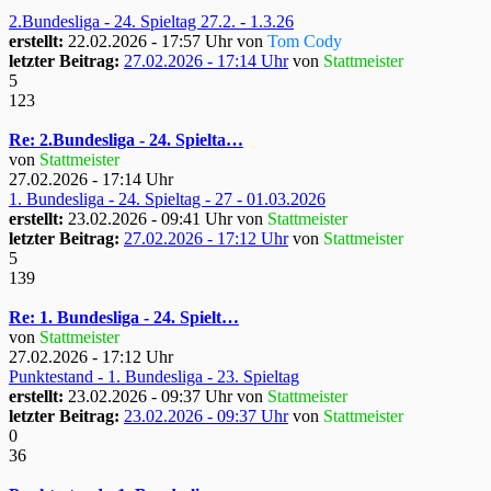
2.Bundesliga - 24. Spieltag 27.2. - 1.3.26
erstellt:
22.02.2026 - 17:57 Uhr von
Tom Cody
letzter Beitrag:
27.02.2026 - 17:14 Uhr
von
Stattmeister
5
123
Re: 2.Bundesliga - 24. Spielta…
von
Stattmeister
27.02.2026 - 17:14 Uhr
1. Bundesliga - 24. Spieltag - 27 - 01.03.2026
erstellt:
23.02.2026 - 09:41 Uhr von
Stattmeister
letzter Beitrag:
27.02.2026 - 17:12 Uhr
von
Stattmeister
5
139
Re: 1. Bundesliga - 24. Spielt…
von
Stattmeister
27.02.2026 - 17:12 Uhr
Punktestand - 1. Bundesliga - 23. Spieltag
erstellt:
23.02.2026 - 09:37 Uhr von
Stattmeister
letzter Beitrag:
23.02.2026 - 09:37 Uhr
von
Stattmeister
0
36