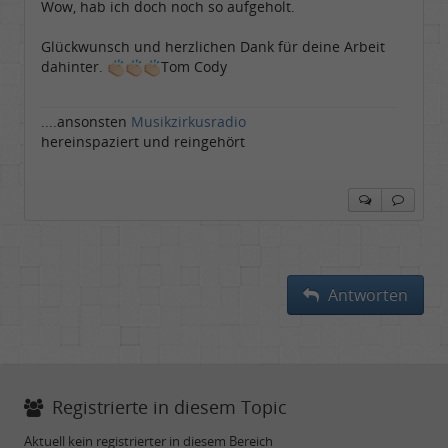
Wow, hab ich doch noch so aufgeholt.
Beiträge:
6540
Dabei seit:
05 / 2006
Glückwunsch und herzlichen Dank für deine Arbeit
dahinter.
Tom Cody
....ansonsten
Musikzirkusradio
hereinspaziert und reingehört
Antworten
Registrierte in diesem Topic
Aktuell kein registrierter in diesem Bereich