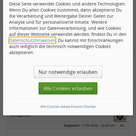
Diese Seite verwendet Cookies und andere Technologien.
Wenn Du allen Cookies zustimmst, dann akzeptierst Du
die Verarbeitung und Weitergabe Deiner Daten zur
Analyse und für personalisierte Inhalte. Weitere
Informationen zur Datenverarbeitung, und wie Cookies
01 Tom Cody 310
auf dieser Webseite verwendet werden, findest Du in den
02 Xanadu 300
Datenschutzhinweisen
. Du kannst mit Einschränkungen
03 Stattmeister 288
auch lediglich die technisch notwendigen Cookies
04 Triskell 285
akzeptieren.
05 Napoleon Wilson 284
06 Maranx 204
Nur notwendige erlauben
Ehe der Hahn zweimal kräht......
Alle Cookies erlauben
Alle Cookies dieses Forums löschen
xanadu
Toningenieur
Geschlecht:
Gepostet:
17.05.2026 - 22:55 Uhr ·
#2
Herkunft:
Rain am Lech (Bayern)
Alter:
54
Homepage:
laut.fm/musikzirku…