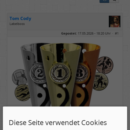
Tom Cody
Labelboss
Geschlecht:
Gepostet:
17.05.2026 - 18:20 Uhr ·
#1
Herkunft:
Dortmund
Alter:
70
Beiträge:
53888
Dabei seit:
11 / 2006
Diese Seite verwendet Cookies