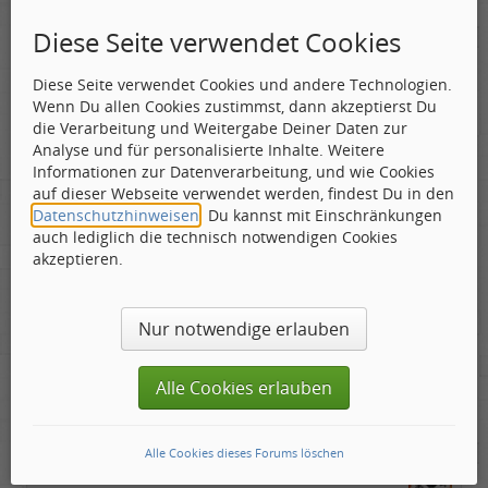
Vinyljunkie
Diese Seite verwendet Cookies
Geschlecht:
keine Angabe
Gepostet:
28.04.2026 - 06:53 Uhr ·
#3
Herkunft:
Dortmund
Alter:
38
Diese Seite verwendet Cookies und andere Technologien.
Beiträge:
498
Arminia Bielefeld - VFL Bochum 2:1
Wenn Du allen Cookies zustimmst, dann akzeptierst Du
Dabei seit:
10 / 2006
SV Elversberg - SC Paderborn 3:1
die Verarbeitung und Weitergabe Deiner Daten zur
Schalke 04 - Fortuna Düsseldorf 3:0
Analyse und für personalisierte Inhalte. Weitere
Dynamo Dresden - 1. FC Kaiserslautern 2:1
Informationen zur Datenverarbeitung, und wie Cookies
SpVgg GreuterFürth - 1. FC Nürnberg 1:1
auf dieser Webseite verwendet werden, findest Du in den
1. FC Magdeburg - Hertha BSC Berlin 1:2
Datenschutzhinweisen
. Du kannst mit Einschränkungen
Karlsruher SC - Darmstadt 98 0:1
auch lediglich die technisch notwendigen Cookies
Hannover 96 - Preußen Münster 1:1
akzeptieren.
Holstein Kiel - Eintracht Braunschweig 1:2
Nur notwendige erlauben
The summer seems longer
Alle Cookies erlauben
xanadu
Alle Cookies dieses Forums löschen
Toningenieur