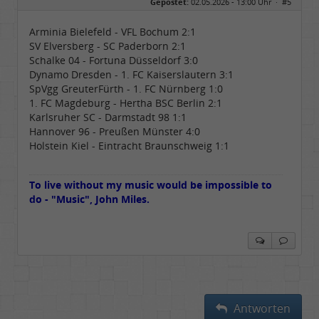
Gepostet:
02.05.2026 - 13:00 Uhr ·
#5
Herkunft:
Meinerzhagen
Beiträge:
14322
Dabei seit:
08 / 2009
Arminia Bielefeld - VFL Bochum 2:1
SV Elversberg - SC Paderborn 2:1
Schalke 04 - Fortuna Düsseldorf 3:0
Dynamo Dresden - 1. FC Kaiserslautern 3:1
SpVgg GreuterFürth - 1. FC Nürnberg 1:0
1. FC Magdeburg - Hertha BSC Berlin 2:1
Karlsruher SC - Darmstadt 98 1:1
Hannover 96 - Preußen Münster 4:0
Holstein Kiel - Eintracht Braunschweig 1:1
To live without my music would be impossible to
do - "Music", John Miles.
Antworten