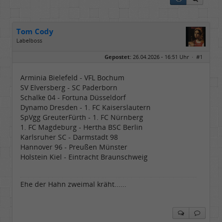
Tom Cody
Labelboss
Geschlecht:
Gepostet:
26.04.2026 - 16:51 Uhr ·
#1
Herkunft:
Dortmund
Alter:
70
Beiträge:
53896
Arminia Bielefeld - VFL Bochum
Dabei seit:
11 / 2006
SV Elversberg - SC Paderborn
Schalke 04 - Fortuna Düsseldorf
Dynamo Dresden - 1. FC Kaiserslautern
SpVgg GreuterFürth - 1. FC Nürnberg
1. FC Magdeburg - Hertha BSC Berlin
Karlsruher SC - Darmstadt 98
Hannover 96 - Preußen Münster
Holstein Kiel - Eintracht Braunschweig
Ehe der Hahn zweimal kräht......