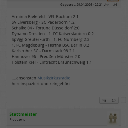
Geschlecht:
Gepostet:
29.04.2026 - 22:21 Uhr ·
#4
Herkunft:
Rain am Lech (Bayern)
Alter:
54
Homepage:
laut.fm/musikzirku…
Arminia Bielefeld - VFL Bochum 2:1
Beiträge:
6540
SV Elversberg - SC Paderborn 1:2
Dabei seit:
05 / 2006
Schalke 04 - Fortuna Düsseldorf 2:0
Dynamo Dresden - 1. FC Kaiserslautern 0:2
SpVgg GreuterFürth - 1. FC Nürnberg 2:3
1. FC Magdeburg - Hertha BSC Berlin 0:2
Karlsruher SC - Darmstadt 98 2:1
Hannover 96 - Preußen Münster 2:0
Holstein Kiel - Eintracht Braunschweig 1:1
....ansonsten
Musikzirkusradio
hereinspaziert und reingehört
Stattmeister
Produzent
Geschlecht: