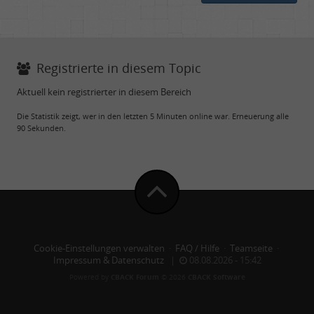
Registrierte in diesem Topic
Aktuell kein registrierter in diesem Bereich
Die Statistik zeigt, wer in den letzten 5 Minuten online war. Erneuerung alle
90 Sekunden.
Cookie-Einstellungen verwalten
·
FAQ / Hilfe
·
Teamseite
·
Impressum & Datenschutz
|
08.08.2026 - 15:42
Powered by
CBACK Forum
© 2026
CBACK Software