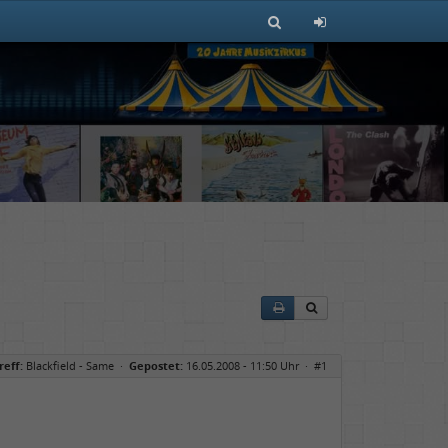
reff:
Blackfield - Same
·
Gepostet:
16.05.2008 - 11:50 Uhr ·
#1