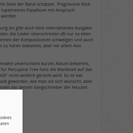
elle Seite der Band schätzen. Progressive Rock
ein lupenreines Popalbum mit Anspruch
u werden.
ung (es gibt auch eine internationale Ausgabe
ten, die Lieder überschreiten oft nur so eben
önheit der Kompositionen schwelgen und auch
um zu hören bekommt, aber vor allem Aviv
in beinahe unverschämt kurzes Album bekommt,
 für Porcupine Tree Fans die Wartezeit auf das
" nicht wirklich gerecht wird. Es ist viel
usik geworden, wie man sie sich wünscht, aber
einem der besten Songschreiber der Neuzeit.
gelingt.
ookies
Daten