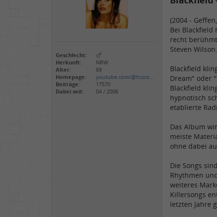
Blackfield
(2004 - Geffen
Bei Blackfield
recht berühmt
Steven Wilson
Geschlecht:
Herkunft:
NRW
Blackfield kl
Alter:
69
Homepage:
youtube.com/@hcsro…
Dream" oder "T
Beiträge:
17570
Blackfield kl
Dabei seit:
04 / 2006
hypnotisch sc
etablierte Ra
Das Album wir
meiste Materi
ohne dabei au
Die Songs sind
Rhythmen und 
weiteres Mark
Killersongs en
letzten Jahre 