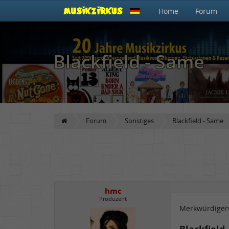
Home
Forum
Blackfield - Same
Forum
Sonstiges
Blackfield - Same
hmc
Produzent
Merkwürdigerw