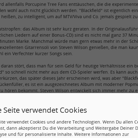
ird allenfalls Porcupine Tree Fans enttäuschen, die die experiment
en wohl auch nicht glücklich werden. "Blackfield" ist eigentlich 
 heißen, zu intelligent, um auf MTV/Viva und Co. jemals gespielt z
stropfen: das Album ist sehr kurz geraten. In der Originalausführ
zlichen Liedern auf einer Bonus-CD) sind es nicht mal ganz 37 Minu
Minuten Marke. Manchmal würde man gern etwas mehr in der Sch
 exzellenten Gitarrensoli von Steven Wilson genießen, die man ka
hl ein Verfechter kurzer Songs sein.
t daran stört, dass man für sein Geld für heutige Verhältnisse e
ld" so schnell nicht mehr aus dem CD-Spieler werfen. Es kann auch
kürzen, das später dieses Jahr erscheinen wird, was aber "Blackfield
Lückenfüller, es ist ein ausgezeichnetes Album mit moderner Popm
n zu hören bekommt. Steven Wilson entwickelt sich immer mehr zu 
h Zeit, dass dem Mann der große Durchbruch in der Öffentlichkeit 
e Seite verwendet Cookies
Zi.
eite verwendet Cookies und andere Technologien. Wenn Du allen C
st, dann akzeptierst Du die Verarbeitung und Weitergabe Deiner 
yse und für personalisierte Inhalte. Weitere Informationen zur