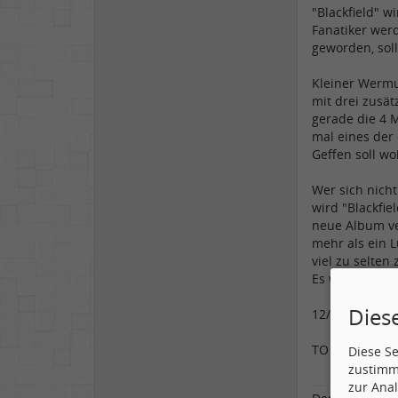
"Blackfield" w
Fanatiker werd
geworden, soll
Kleiner Wermut
mit drei zusät
gerade die 4 
mal eines der
Geffen soll wo
Wer sich nich
wird "Blackfie
neue Album ver
mehr als ein 
viel zu selte
Es wird endlic
Dies
12/15 Punkte
TO für den Mu
Diese S
zustimm
zur Anal