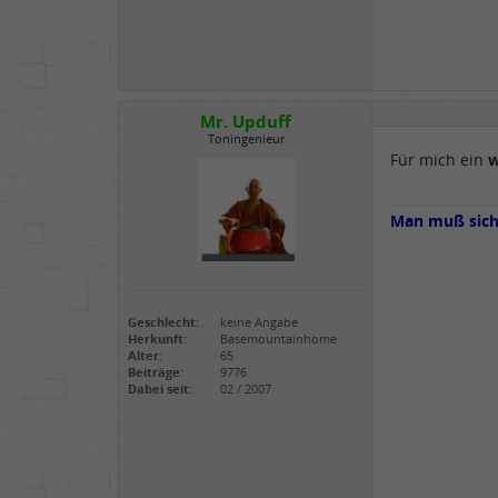
Mr. Upduff
Toningenieur
Für mich ein
w
Man muß sich 
Geschlecht:
keine Angabe
Herkunft:
Basemountainhome
Alter:
65
Beiträge:
9776
Dabei seit:
02 / 2007