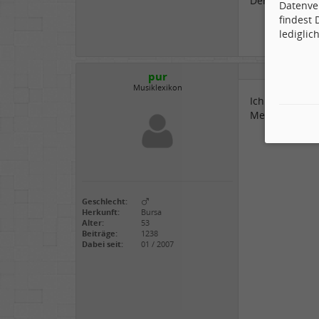
Der Musikzirkus
Datenve
findest
lediglic
pur
Musiklexikon
Ich finde man
Meinung zu sc
Geschlecht:
Herkunft:
Bursa
Alter:
53
Beiträge:
1238
Dabei seit:
01 / 2007