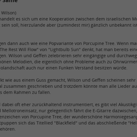
 - Same
, Wilson)
 handelt es sich um eine Kooperation zwischen dem israelischen M
 sein soll, hierzulande aber (zumindest mir) gänzlich unbekannt i
.
ingen dann auch wie eine Popvariante von Porcupine Tree. Wenn man
he Rest Will Flow" von "Lightbulb Sun" denkt, hat man bereits ein
ingen. Wilson und Geffen zelebrieren sehr eingängige und durchwe
hönen Melodien, die eigentlich ohne Probleme auch zu Ohrwürmer
diolandschaft auch nur einen Funken Verstand besitzen würde.
kt wie aus einem Guss gemacht, Wilson und Geffen scheinen sehr 
al zusammen geschrieben und trotzdem könnte man alle Lieder auc
s dem Rahmen zu fallen.
 dabei oft eher zurückhaltend instrumentiert, es gibt viel Akustikg
Mellotroneinsatz, nur gelegentlich fährt die E-Gitarre dazwischen
enzeichen von Porcupine Tree, der wunderschöne Harmoniegesang, 
tpuppen sich das Titellied "Blackfield" und das abschließende "He
gehören.