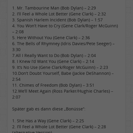
1. Mr. Tambourine Man (Bob Dylan) – 2:29
2. I’ll Feel a Whole Lot Better (Gene Clark) – 2:32
3. Spanish Harlem Incident (Bob Dylan) – 1:57
4. You Won’t Have to Cry (Gene Clark/Roger McGuinn)
– 2:08
5. Here Without You (Gene Clark) – 2:36
6. The Bells of Rhymney (Idris Davies/Pete Seeger) –
3:30
7.All I Really Want to Do (Bob Dylan) – 2:04
8. I Knew I’d Want You (Gene Clark) – 2:14
9. It’s No Use (Gene Clark/Roger McGuinn) – 2:23
10.Don’t Doubt Yourself, Babe (Jackie DeShannon) –
2:54
11. Chimes of Freedom (Bob Dylan) – 3:51
12.We’ll Meet Again (Ross Parker/Hughie Charles) –
2:07
Später gab es dann diese „Bonüsse“:
1. She Has a Way (Gene Clark) – 2:25
2. I’ll Feel a Whole Lot Better (Gene Clark) – 2:28
(alternative Version)