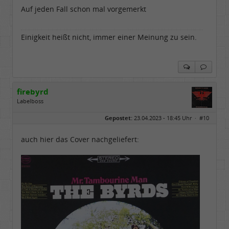
Beiträge:
3344
Auf jeden Fall schon mal vorgemerkt
Dabei seit:
07 / 2008
Einigkeit heißt nicht, immer einer Meinung zu sein.
firebyrd
Labelboss
Geschlecht:
keine Angabe
Gepostet:
23.04.2023 - 18:45 Uhr ·
#10
Herkunft:
Hausgeburt (Ausgeburt?)
Beiträge:
48866
Dabei seit:
05 / 2006
auch hier das Cover nachgeliefert: