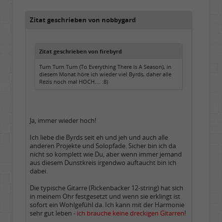
Beiträge:
5970
Dabei seit:
04 / 2007
Zitat geschrieben von nobbygard
Zitat geschrieben von firebyrd
Turn Turn Turn (To Everything There Is A Season), in
diesem Monat höre ich wieder viel Byrds, daher alle
Rezis noch mal HOCH.... :8)
Ja, immer wieder hoch!
Ich liebe die Byrds seit eh und jeh und auch alle
anderen Projekte und Solopfade. Sicher bin ich da
nicht so komplett wie Du, aber wenn immer jemand
aus diesem Dunstkreis irgendwo auftaucht bin ich
dabei.
Die typische Gitarre (Rickenbacker 12-string) hat sich
in meinem Ohr festgesetzt und wenn sie erklingt ist
sofort ein Wohlgefühl da. Ich kann mit der Harmonie
sehr gut leben -
ich brauche keine dreckigen Gitarren
!