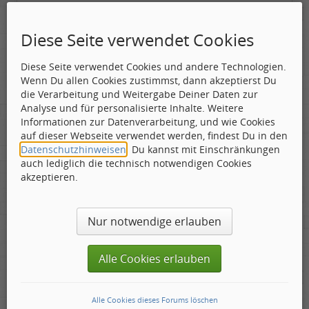
“
aus „Walter Moers - Die Stadt der Träumenden Bücher
Diese Seite verwendet Cookies
Diese Seite verwendet Cookies und andere Technologien.
Eine andere Seite, bei der ich mitarbeite
Wenn Du allen Cookies zustimmst, dann akzeptierst Du
die Verarbeitung und Weitergabe Deiner Daten zur
Analyse und für personalisierte Inhalte. Weitere
Informationen zur Datenverarbeitung, und wie Cookies
auf dieser Webseite verwendet werden, findest Du in den
The Return of Brian J.
Datenschutzhinweisen
. Du kannst mit Einschränkungen
auch lediglich die technisch notwendigen Cookies
akzeptieren.
Gepostet:
15.04.2008 - 13:55 Uhr ·
#4
Mensch, firebyrd.
Nur notwendige erlauben
Genau dieses Debutalbum hab` ich damals gehabt.
Vermutlich zu Weihnachten `65 unterm
Weihnachtsbaum.
Alle Cookies erlauben
Tolles Teil - hundertmal rauf und runter "genudelt".
Irgendwann ging der longplayer in die Sammlung
Alle Cookies dieses Forums löschen