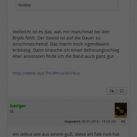
Nobby
Vielleicht ist es das, was mir manchmal bei den
Bryds fehlt. Der Sound ist auf die Dauer zu
einschmeichelnd. Das macht mich irgendwann
kribbelig. Dann brauche ich einen Befreiungsschlag.
Aber ansonsten finde ich die Band auch ganz gut.
http://www.laut.fm/#musikzirkus
badger
DJ
Geschlecht:
Gepostet:
05.07.2012 - 14:23 Uhr ·
#8
Herkunft:
sankt augustin
Alter:
72
Beiträge:
4671
ein debut wie aus einem guß; diese art folk rock hat
Dabei seit:
08 / 2008