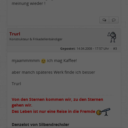
meinung wieder !
Trurl
Konstrukteur & Frikadellenbändiger
Geschlecht:
Gepostet:
14.04.2008 - 17:57 Uhr ·
#3
Alter:
26
Beiträge:
13854
Dabei seit:
05 / 2006
mjaammmmm
ich mag Kaffee!
aber manch späteres Werk finde ich besser
Trurl
Von den Sternen kommen wir, zu den Sternen
gehen wir.
Das Leben ist nur eine Reise in die Fremde
Danzelot von Silbendrechsler