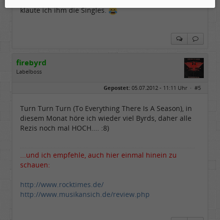
meines Bruders rüber (wie so einige LP`s). Dafür
klaute ich ihm die Singles.
firebyrd
Labelboss
Geschlecht:
keine Angabe
Gepostet:
05.07.2012 - 11:11 Uhr ·
#5
Herkunft:
Hausgeburt (Ausgeburt?)
Beiträge:
48866
Dabei seit:
05 / 2006
Turn Turn Turn (To Everything There Is A Season), in
diesem Monat höre ich wieder viel Byrds, daher alle
Rezis noch mal HOCH.... :8)
...und ich empfehle, auch hier einmal hinein zu
schauen:
http://www.rocktimes.de/
http://www.musikansich.de/review.php