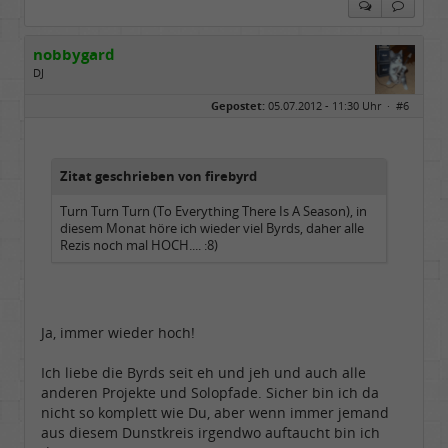
nobbygard
DJ
Geschlecht:
Gepostet:
05.07.2012 - 11:30 Uhr ·
#6
Herkunft:
Schleswig-Holstein
Alter:
76
Homepage:
myspace.com/nobbyg…
Beiträge:
4529
Dabei seit:
10 / 2007
Zitat geschrieben von firebyrd
Turn Turn Turn (To Everything There Is A Season), in
diesem Monat höre ich wieder viel Byrds, daher alle
Rezis noch mal HOCH.... :8)
Ja, immer wieder hoch!
Ich liebe die Byrds seit eh und jeh und auch alle
anderen Projekte und Solopfade. Sicher bin ich da
nicht so komplett wie Du, aber wenn immer jemand
aus diesem Dunstkreis irgendwo auftaucht bin ich