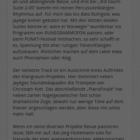
an-und abklingende Bässe, und erst bei „3rd touch-
Suite 2-05“ kommt mit reinen Percussionklängen
Rhythmus auf. Für mich das bis dato Ruhigste, was
jayAge bisher geboten hat. Mit den letzten beiden
Suiten könnte er, wäre er Norweger“ wunderbar ins
Programm von RUNEGRAMMOFON passen, oder
beim PUNKT-Festival mitmachen, so sehr schafft er
es, Spannung mit eher ruhigen Tönen/Klängen
aufzubauen. Ähnliches machen auf dem Label etwa
auch Phonophani oder Alog.
Der vorletzte Track ist ein Ausschnitt eines Auftrittes
des Klangraum-Projektes. Hier dominiert neben
jayAges Soundeskapaden die Trompete von
Christoph Kott. Das abschließende „PianoFinale“ hat
neben zarten Vogelgezwitscher fast schon
dramatische Züge, obwohl nur wenige Töne auf dem
Klavier angeschlagen werden, aber diese mit umso
mehr Hall.
Wenn ich seine diversen Projekte Revue passieren
lasse, fällt mir auf, das Jörg Hüttemann solo für
Freunde der eher avantgardistischen, elektronischen