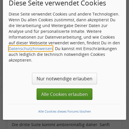
Diese Seite verwendet Cookies
verloren klingende Gesangssamples und
Nonsenstexte von Rudi Behnke.im Titel „Mutter“
Diese Seite verwendet Cookies und andere Technologien.
oder „Vergessen“ . Beide Gedichte übrigens passend
Wenn Du allen Cookies zustimmst, dann akzeptierst Du
zur Musik eher hoffnungslos. Im ersten Text wird
die Verarbeitung und Weitergabe Deiner Daten zur
ständig von „Fischen“ geredet, warum, bleibt das
Analyse und für personalisierte Inhalte. Weitere
Geheimnis der beiden. Das die Suite abschließende
Informationen zur Datenverarbeitung, und wie Cookies
„Vorsicht Glass“ bringt dann auch einmal
auf dieser Webseite verwendet werden, findest Du in den
Sequencerrhythmen, die klingen wie die Talking
Datenschutzhinweisen
. Du kannst mit Einschränkungen
Head mit Brian Eno, aber unter der Aufsicht von
auch lediglich die technisch notwendigen Cookies
jayAge.
akzeptieren.
Warme Flötenklänge aus Südamerika leiten die
darauffolgende Suite ein, gibt es eine kurze
Nur notwendige erlauben
Unterbrechung mit einem jayAge-typischen
verfremdeten Monolog, bevor er sphärisch-schräg
die beiden Teilen „weisbrod uno“ / „weisbrod due“
Alle Cookies erlauben
zum Besten gibt. „Zusammen mit „Uwe trias“ klingen
diese drei Teile ethnisch und sanft, aber von der
Grundstimmung immer noch jenseits allen
Alle Cookies dieses Forums löschen
Wohlklangs.
Die dritte Suite kommt ambientmäßig daher. Sanft