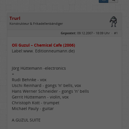
Trurl
Konstrukteur & Frikadellenbändiger
Geschlecht:
Gepostet:
09.12.2007 - 18:09 Uhr ·
#1
Alter:
26
Beiträge:
13854
Dabei seit:
05 / 2006
Oli Guzul – Chemical Cafe (2006)
Label:www. Editionneumann.de)
Jörg Hüttemann -electronics
+
Rudi Behnke - vox
Uschi Reinhard - gongs 'n' bells, vox
Hans Werner Schneider - gongs 'n' bells
Gerrit Hüttemann - violin, vox
Christoph Kott - trumpet
Michael Pauly - guitar
A.GUZUL SUITE