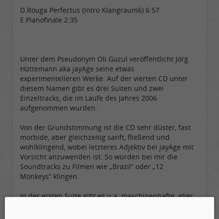
D.Rouga Perfectus (Intro Klangraum6) 6:57
E.Pianofinale 2:35
Unter dem Pseudonym Oli Guzul veröffentlicht Jörg
Hüttemann aka jayAge seine etwas
experimentelleren Werke. Auf der vierten CD unter
diesem Namen gibt es drei Suiten und zwei
Einzeltracks, die im Laufe des Jahres 2006
aufgenommen wurden.
Von der Grundstimmung ist die CD sehr düster, fast
morbide, aber gleichzeitig sanft, fließend und
wohlklingend, wobei letzteres Adjektiv bei jayAge mit
Vorsicht anzuwenden ist. So würden bei mir die
Soundtracks zu Filmen wie „Brazil“ oder „12
Monkeys“ klingen.
In der ersten Suite gibt es u.a. maschinenhafte, aber
sehr dezente Rhythmusstrukturen zu merkwürdigen
Flächensounds („Dandschee“ oder „Gontor-fertig“),