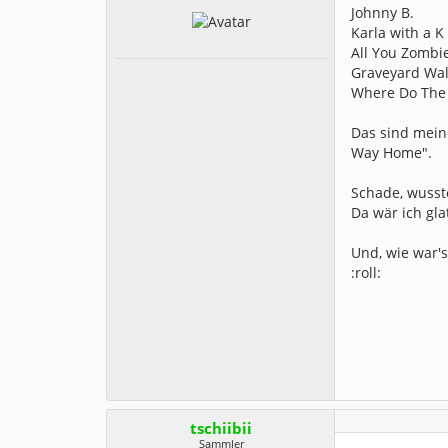
Johnny B.
Karla with a K
All You Zombi
Graveyard Wal
Where Do The 
Das sind meine
Way Home".
Schade, wusst
Da wär ich gl
Und, wie war's
:roll:
tschiibii
Sammler