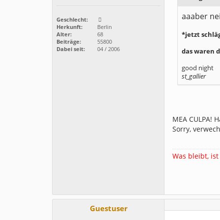
aaaber neii
Geschlecht:
Herkunft:
Berlin
*jetzt schl
Alter:
68
Beiträge:
55800
Dabei seit:
04 / 2006
das waren di
good night
st_gallier
MEA CULPA! Ha
Sorry, verwec
Was bleibt, ist
Guestuser