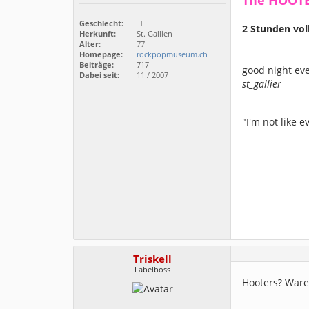
The HOOT
Geschlecht:
2 Stunden vol
Herkunft:
St. Gallien
Alter:
77
Homepage:
rockpopmuseum.ch
Beiträge:
717
good night ev
Dabei seit:
11 / 2007
st_gallier
"I'm not like 
Triskell
Labelboss
Hooters? Ware