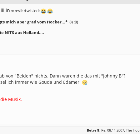
iiiin
:x :evil: :twisted:
ägts mich aber grad vom Hocker...*
:8) :8)
e NITS aus Holland....
b von "Beiden" nichts. Dann waren die das mit "Johnny B"?
hsel ich immer wie Gouda und Edamer!
 die Musik.
Betreff:
Re: 08.11.2007, The Hoo