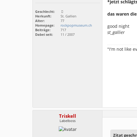
*jetzt schläg
Geschlecht:
das waren die 
Herkunft:
St. Gallien
Alter:
77
Homepage:
rockpopmuseum.ch
good night
Beiträge:
717
st_gallier
Dabei seit:
11 / 2007
"I'm not like 
Triskell
Labelboss
Zitat geschr