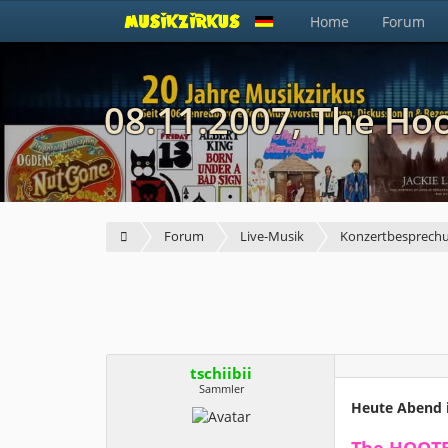
Home
Forum
08.11.2007, The Ho
Forum
Live-Musik
Konzertbesprech
tschiibii
Sammler
Heute Abend i