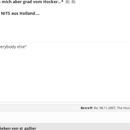
ts mich aber grad vom Hocker...*
:8) :8)
NITS aus Holland....
everybody else"
Betreff:
Re: 08.11.2007, The Hoo
ieben von st_gallier