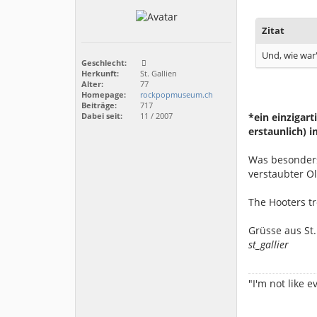
Zitat
Und, wie war'
Geschlecht:
Herkunft:
St. Gallien
Alter:
77
Homepage:
rockpopmuseum.ch
Beiträge:
717
*ein einzigar
Dabei seit:
11 / 2007
erstaunlich) i
Was besonders
verstaubter O
The Hooters t
Grüsse aus St.
st_gallier
"I'm not like 