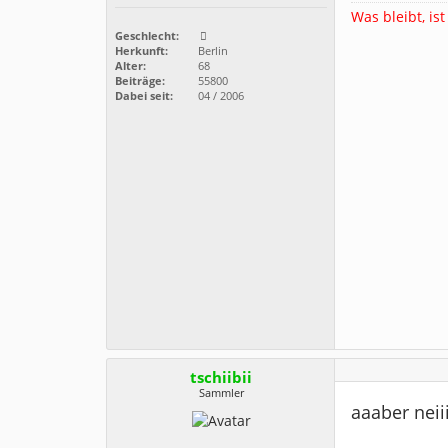
Was bleibt, ist
Geschlecht:
Herkunft:
Berlin
Alter:
68
Beiträge:
55800
Dabei seit:
04 / 2006
tschiibii
Sammler
aaaber neiii