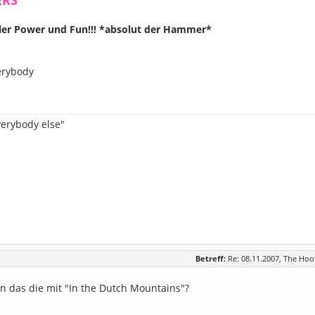
ERS
ler Power und Fun!!! *absolut der Hammer*
erybody
everybody else"
Betreff:
Re: 08.11.2007, The Hoo
n das die mit "In the Dutch Mountains"?