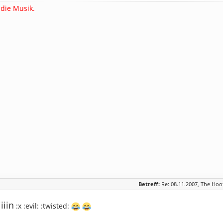
 die Musik.
Betreff:
Re: 08.11.2007, The Hoo
iiin
:x :evil: :twisted: