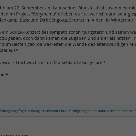
hn am 22. September am Lahnsteiner Bluesfestival zusammen mit R
den im Projekt "Rorymania" erleben durfte, war ich dann sehr gesp
llenkamp, Bass und Dirk Sengotta, Drums) im Albani in Winterthur.
h ein SUPER-Konzert des sympathischen "Jungstars" und seinen wack
 zu geben, doch dann kamen die Zugaben und als er als letzten Tit
" zum Besten gab, da wackelten die Wände des altehrwürdigen Mus
total aus*
uesrock-Nachwuchs ist in Deutschland also gesorgt!
in'*
eitrag angefügte Anhang ist entweder nur im eingeloggten Zustand sichtbar oder die B