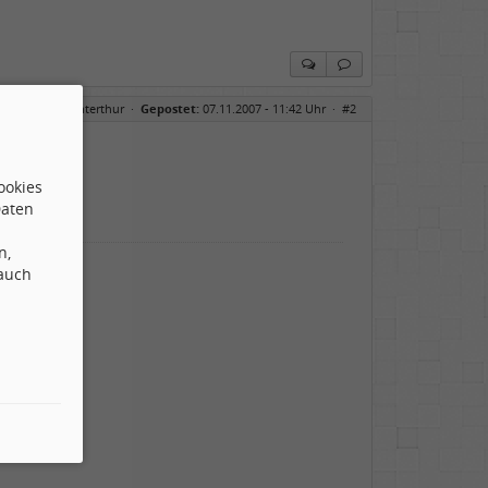
7 im Albani Winterthur
·
Gepostet:
07.11.2007 - 11:42 Uhr ·
#2
n :mrgreen:
ookies
Daten
n,
 auch