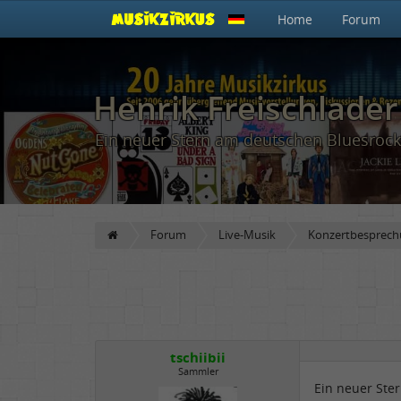
Home
Forum
Henrik Freischlader
Ein neuer Stern am deutschen Bluesrock
Forum
Live-Musik
Konzertbesprec
tschiibii
Sammler
Ein neuer Ste