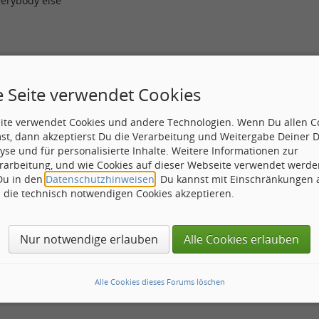
everybody else"
Betreff:
Re: Henrik Freischlader am 11.10.0
e Seite verwendet Cookies
ß es auch Deutsche gibt die in der Schweiz ein gutes Bild abgebe
eite verwendet Cookies und andere Technologien. Wenn Du allen C
 offen halten
st, dann akzeptierst Du die Verarbeitung und Weitergabe Deiner 
yse und für personalisierte Inhalte. Weitere Informationen zur
rarbeitung, und wie Cookies auf dieser Webseite verwendet werde
 Welt ist so gerecht verteilt wie der Verstand;
 Du in den
Datenschutzhinweisen
. Du kannst mit Einschränkungen
er hat genug davon.
h die technisch notwendigen Cookies akzeptieren.
s
Nur notwendige erlauben
Alle Cookies erlauben
eiträge geben nur meine persönliche meinung wieder !
Alle Cookies dieses Forums löschen