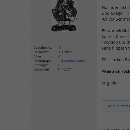
Nachdem ich i
und Gregor Hil
(Oliver Schme
Es war wirklic
kurzes Konzert
"Voodoo Child
Geschlecht:
Fans flippten 
Herkunft:
St. Gallien
Alter:
77
Für starken Bl
Homepage:
rockpopmuseum.ch
Beiträge:
717
Dabei seit:
11 / 2007
*keep on rock
st_gallier
Der an diesem B