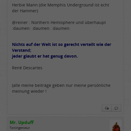
Beiträge:
5769
Herbie Mann (die Memphis Underground ist echt
Dabei seit:
05 / 2006
der Hammer)
@reiner : Northern Hemisphere und überhaupt
:daumen: :daumen: :daumen:
Nichts auf der Welt ist so gerecht verteilt wie der
Verstand;
jeder glaubt er hat genug davon.
René Descartes
(alle meine beiträge geben nur meine persönliche
meinung wieder !
Mr. Upduff
Toningenieur