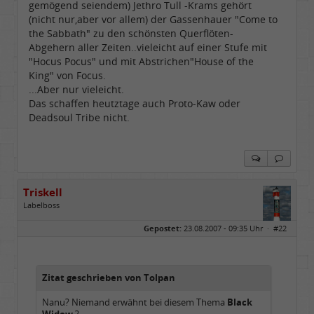
gemögend seiendem) Jethro Tull -Krams gehört
(nicht nur,aber vor allem) der Gassenhauer "Come to
the Sabbath" zu den schönsten Querflöten-
Abgehern aller Zeiten..vieleicht auf einer Stufe mit
"Hocus Pocus" und mit Abstrichen"House of the
King" von Focus.
...Aber nur vieleicht.
Das schaffen heutztage auch Proto-Kaw oder
Deadsoul Tribe nicht.
Triskell
Labelboss
Geschlecht:
Gepostet:
23.08.2007 - 09:35 Uhr ·
#22
Herkunft:
Berlin
Alter:
68
Beiträge:
55800
Dabei seit:
04 / 2006
Zitat geschrieben von Tolpan
Nanu? Niemand erwähnt bei diesem Thema
Black