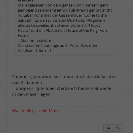
Widow
?
Mal abgesehen von dem ganzen (von mir sehr gern
gemögend seiendem) Jethro Tull -Krams gehört (nicht
nur,aber vor allem) der Gassenhauer "Come to the
Sabbath" zu den schönsten Querflöten-Abgehern
aller Zeiten..vieleicht auf einer Stufe mit "Hocus
Pocus" und mit Abstrichen"House of the King" von
Focus.
...Aber nur vieleicht.
Das schaffen heutztage auch Proto-Kaw oder
Deadsoul Tribe nicht.
Stimmt, irgendwann lässt dann doch das Gedächtnis
nach! :daumen:
...übrigens, gute Idee! Werde ich heute mal wieder
in den Player legen.
Was bleibt, ist die Musik.