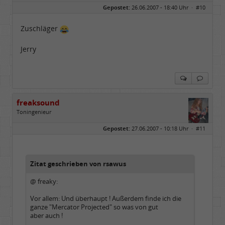
Gepostet:
26.06.2007 - 18:40 Uhr ·
#10
Zuschläger
Jerry
freaksound
Toningenieur
Geschlecht:
Gepostet:
27.06.2007 - 10:18 Uhr ·
#11
Herkunft:
Oberbayern
Alter:
62
Beiträge:
5769
Dabei seit:
05 / 2006
Zitat geschrieben von rsawus
@ freaky:
Vor allem: Und überhaupt ! Außerdem finde ich die
ganze "Mercator Projected" so was von gut
aber auch !