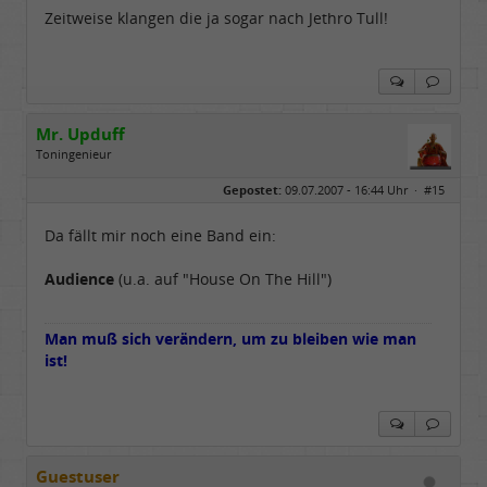
Zeitweise klangen die ja sogar nach Jethro Tull!
Mr. Upduff
Toningenieur
Geschlecht:
keine Angabe
Gepostet:
09.07.2007 - 16:44 Uhr ·
#15
Herkunft:
Basemountainhome
Alter:
65
Beiträge:
9776
Da fällt mir noch eine Band ein:
Dabei seit:
02 / 2007
Audience
(u.a. auf "House On The Hill")
Man muß sich verändern, um zu bleiben wie man
ist!
Guestuser