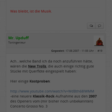
Was bleibt, ist die Musik.
Mr. Upduff
Toningenieur
Geschlecht:
keine Angabe
Gepostet:
17.08.2007 - 11:05 Uhr ·
#19
Herkunft:
Basemountainhome
Alter:
65
Beiträge:
9776
Ach...welche Band ich da noch anzuführen hätte,
Dabei seit:
02 / 2007
wären die
New Trolls
, die auch einige richtig gute
Stücke mit Querflöte eingespielt haben:
Hier einige
Kostproben
:
http://www.youtube.com/watch?v=WdBth68lWMM
-eine neuere
Klassik-Rock
-Aufnahme aus den
2007
des Openers vom (mir bisher noch unbekannten)
Concerto Grosso No. 3