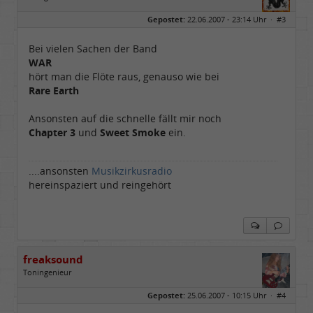
Geschlecht:
Gepostet:
22.06.2007 - 23:14 Uhr ·
#3
Herkunft:
Rain am Lech (Bayern)
Alter:
54
Homepage:
laut.fm/musikzirku…
Bei vielen Sachen der Band
Beiträge:
6537
WAR
Dabei seit:
05 / 2006
hört man die Flöte raus, genauso wie bei
Rare Earth
Ansonsten auf die schnelle fällt mir noch
Chapter 3
und
Sweet Smoke
ein.
....ansonsten
Musikzirkusradio
hereinspaziert und reingehört
freaksound
Toningenieur
Geschlecht:
Gepostet:
25.06.2007 - 10:15 Uhr ·
#4
Herkunft:
Oberbayern
Alter:
62