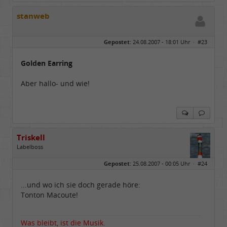
stanweb
Gepostet:
24.08.2007 - 18:01 Uhr ·
#23
Golden Earring
Aber hallo- und wie!
Triskell
Labelboss
Geschlecht:
Gepostet:
25.08.2007 - 00:05 Uhr ·
#24
Herkunft:
Berlin
Alter:
68
Beiträge:
55800
...und wo ich sie doch gerade höre:
Dabei seit:
04 / 2006
Tonton Macoute!
Was bleibt, ist die Musik.