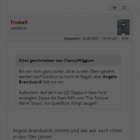
Triskell
Labelboss
Geschlecht:
Gepostet:
10.08.2007 - 19:16 Uhr ·
#18
Herkunft:
Berlin
Alter:
68
Beiträge:
55800
Dabei seit:
04 / 2006
Zitat geschrieben von ClancyWiggum
Bin mir nicht ganz sicher, ob er zu den 70ern gezählt
werden darf (Lexikon zu hoch im Regal), aber
Angelo
Branduardi
fällt mir ein.
Außerdem: Auf der Live-CD "Zappa In New York"
arrangiert Zappa die Start-Riffs von "The Torture
Never Stops" mit Querflöte. Klingt saugeil!
Angelo Branduardi, stimmt und das war auch schon
in den 70er Jahren.