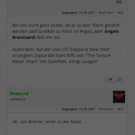
Gepostet:
10.08.2007 - 16:31 Uhr ·
#16
Bin mir nicht ganz sicher, ob er zu den 70ern gezählt
werden darf (Lexikon zu hoch im Regal), aber
Angelo
Branduardi
fällt mir ein.
Außerdem: Auf der Live-CD "Zappa In New York"
arrangiert Zappa die Start-Riffs von "The Torture
Never Stops" mit Querflöte. Klingt saugeil!
firebyrd
Labelboss
Geschlecht:
keine Angabe
Gepostet:
10.08.2007 - 19:13 Uhr ·
#17
Herkunft:
Hausgeburt (Ausgeburt?)
Beiträge:
48847
Dabei seit:
05 / 2006
oh , ein Bremer, einer in der Nähe.........