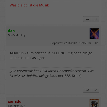
Was bleibt, ist die Musik.
dan
God's Monkey
Geschlecht:
keine Angabe
Gepostet:
22.06.2007 - 19:45 Uhr ·
#2
Beiträge:
4718
Dabei seit:
04 / 2006
GENESIS
- zumindest auf "SELLING..." gibt es einige
sehr schöne Passagen.
„Die Rockmusik hat 1974 ihren Höhepunkt erreicht. Das
ist wissenschaftlich belegt!“
(aus ner BBS-Kritik)
xanadu
Toningenieur