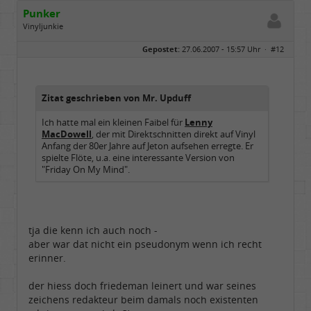
Punker
Vinyljunkie
Geschlecht:
keine Angabe
Gepostet:
27.06.2007 - 15:57 Uhr ·
#12
Herkunft:
Mutter Erde
Beiträge:
446
Dabei seit:
01 / 2007
Zitat geschrieben von Mr. Upduff
Ich hatte mal ein kleinen Faibel für
Lenny
MacDowell
, der mit Direktschnitten direkt auf Vinyl
Anfang der 80er Jahre auf Jeton aufsehen erregte. Er
spielte Flöte, u.a. eine interessante Version von
"Friday On My Mind".
tja die kenn ich auch noch -
aber war dat nicht ein pseudonym wenn ich recht
erinner.
der hiess doch friedeman leinert und war seines
zeichens redakteur beim damals noch existenten