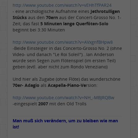
http://www.youtube.com/watch?v=vEHhTfPAR24
- eine archologische Aufnahme eines
Jethrotulligen
Stücks
aus den
70ern
aus der Concert-Grosso No. 1-
Zeit; das fast
5 Minuten lange Querföten-Solo
beginnt bei 3:30 Minuten
http://www.youtube.com/watch?v=AVxgnfBHpw8
-Beide Einsteiger in das Concerto-Grosso No. 2 (ohne
Video- und danach "Le Roi Soleil")...Ian Anderson
würde sein Segen zum Flötenspiel (im ersten Teil)
geben (evtl. aber nicht zum Rondo Veneziano)
Und hier als Zugabe (ohne Flöte) das wunderschöne
70er- Adagio
als
Acapella-Piano-Ve
rsion:
http://www.youtube.com/watch?v=NH_-MBJRQBw
-eingespielt
2007
mit den Old Trolls
Man muß sich verändern, um zu bleiben wie man
ist!