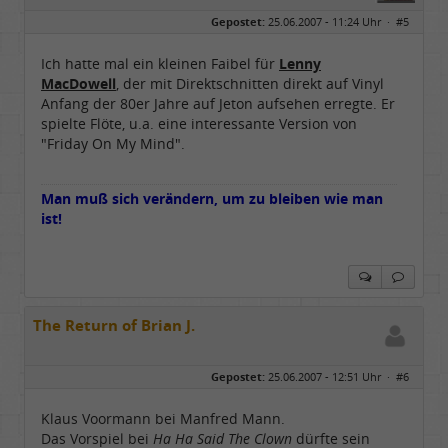
Geschlecht:
keine Angabe
Gepostet:
25.06.2007 - 11:24 Uhr ·
#5
Herkunft:
Basemountainhome
Alter:
65
Beiträge:
9776
Ich hatte mal ein kleinen Faibel für
Lenny
Dabei seit:
02 / 2007
MacDowell
, der mit Direktschnitten direkt auf Vinyl
Anfang der 80er Jahre auf Jeton aufsehen erregte. Er
spielte Flöte, u.a. eine interessante Version von
"Friday On My Mind".
Man muß sich verändern, um zu bleiben wie man
ist!
The Return of Brian J.
Gepostet:
25.06.2007 - 12:51 Uhr ·
#6
Klaus Voormann bei Manfred Mann.
Das Vorspiel bei
Ha Ha Said The Clown
dürfte sein