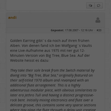
andi
Gepostet:
17.08.2007 - 12:16 Uhr ·
#20
Golden Earring gibt´s da noch auf ihren frühen
Alben. Von denen fand ich bei Wolfgang´s Vaults
eine Live-Aufnahme aus 1975 mit ner gut 12-
Minuten-Version von Big Tree, Blue Sea. Auf der
Website heisst es dazu:
They take their sole break from the Switch material by
diving into "Big Tree, Blue Sea," originally featured on
their self-titled 1970 album and revamped with an
additional flute arrangement. This is a highly
adventurous modular piece, with obvious similarities to
later era Jethro Tull and having a distinct progressive-
rock bent. Initially mixing electronics and flute over a
delicate groove, this contains some very sparse sections
where Hay plays the flute through a delay unit creating