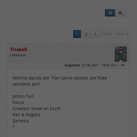
1
2
Seite 1 von 2
Triskell
Labelboss
Geschlecht:
Gepostet:
22.06.2007 - 19:43 Uhr ·
#1
Herkunft:
Berlin
Alter:
68
Beiträge:
55800
Welche Bands der 70er Jahre setzten die Flöte
Dabei seit:
04 / 2006
verstärkt ein?
Jethro Tull
Focus
Greatest Show on Earth
Pan & Regaliz
Genesis
?