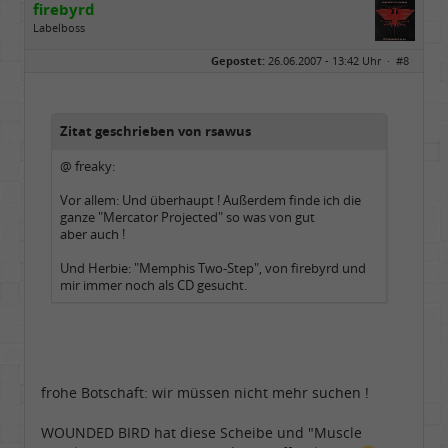
firebyrd
Labelboss
Geschlecht:
keine Angabe
Gepostet:
26.06.2007 - 13:42 Uhr ·
#8
Herkunft:
Hausgeburt (Ausgeburt?)
Beiträge:
48847
Dabei seit:
05 / 2006
Zitat geschrieben von rsawus
@ freaky:
Vor allem: Und überhaupt ! Außerdem finde ich die
ganze "Mercator Projected" so was von gut
aber auch !
Und Herbie: "Memphis Two-Step", von firebyrd und
mir immer noch als CD gesucht.
frohe Botschaft: wir müssen nicht mehr suchen !
WOUNDED BIRD hat diese Scheibe und "Muscle