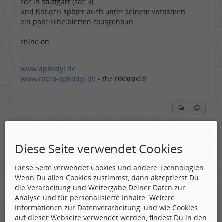
sdr in stuttgart (sdr 3).
und hat den später auch unter seinem vornamen
ein paar scheibletten rausgehaun.
shine on
www.aphodyl.de
www.radio-aphodyl.de
- the rockradio
Mr. Upduff
Toningenieur
Diese Seite verwendet Cookies
Geschlecht:
keine Angabe
Gepostet:
27.06.2007 - 16:13 Uhr ·
#13
Herkunft:
Basemountainhome
Alter:
65
Diese Seite verwendet Cookies und andere Technologien.
Beiträge:
9776
Wenn Du allen Cookies zustimmst, dann akzeptierst Du
Dabei seit:
02 / 2007
die Verarbeitung und Weitergabe Deiner Daten zur
Zitat geschrieben von Punker
Analyse und für personalisierte Inhalte. Weitere
Informationen zur Datenverarbeitung, und wie Cookies
auf dieser Webseite verwendet werden, findest Du in den
aber war dat nicht ein pseudonym wenn ich recht