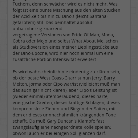
Tüchern, denn schwächer wird es nicht mehr. Was
folgt ist eine bunte Mischung aus den alten Stücken
der Acid-Zeit bis hin zu Dino's (leicht Santana-
gefärbtem) Stil. Das beinhaltet absolut
unbarmherzig knarrend
vorgetragene Versionen von Pride Of Man, Mona,
Cobra oder Mojo und selbst What About Me, schon
als Studioversion eines meiner Lieblingsstücke aus
der Dino-Epoche, wird hier noch einmal um eine
zusätzliche Portion Intensivität erweitert.
Es wird wahrscheinlich nie eindeutig zu klären sein,
ob der beste West Coast-Gitarrist nun Jerry, Barry
Melton, Jorma oder Cipo war/ist (vielleicht muß man
das auch gar nicht klären), aber Cipo's Leistung ist
(wieder einmal) atemberaubend; dieses harte,
energische Greifen, dieses kräftige Schlagen, dieses
kompromislose Ziehen und Biegen der Saiten, mit
dem er dieses unnnachahmlich krängenden Töne
schafft. Da muß Gary Duncan's Klampfe fast
zwangsläufig eine nachgeordnete Rolle spielen;
obwohl auch er bei einigen Soli glänzen darf.