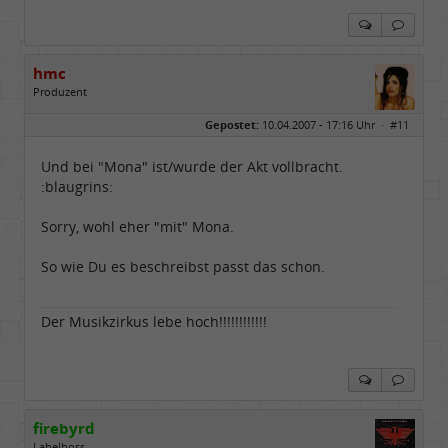
hmc
Produzent
Geschlecht:
Gepostet:
10.04.2007 - 17:16 Uhr ·
#11
Herkunft:
NRW
Alter:
69
Homepage:
youtube.com/@hcsro…
Und bei "Mona" ist/wurde der Akt vollbracht.
Beiträge:
17570
:blaugrins:
Dabei seit:
04 / 2006
Sorry, wohl eher "mit" Mona.
So wie Du es beschreibst passt das schon.
Der Musikzirkus lebe hoch!!!!!!!!!!!!
firebyrd
Labelboss