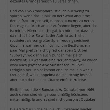
dezentes Grundgeräusch zu verzeichnen.
Und von Live-Atmosphäre ist auch nur wenig zu
spüren, wenn das Publikum bei "What about me"
den Refrain singen soll, ist absolut nichts zu hören.
Das mag natürlich an der Aufnahme liegen, aber das
ist mir als Hörer letzlich egal, ich höre nur, dass ich
da nichts höre. So wirkt der Auftritt auch eher
routiniert als von großer Spielfreude gezeichnet.
Cipollina war hier definitiv nicht in Bestform, ein
paar Mal greift er richtig fett daneben (z.B. bei
"Subway", wo dann auch Duncan mal gleich
nachzieht). Es war halt eine Neujahrsparty, da waren
wohl auch psychoaktive Substanzen im Spiel.
Lediglich bei "Mojo" kommt endlich mal ein wenig
Freude auf, weil Cipppolina da mal richtig loslegt,
aber auch da ist seine Gitarre einfach zu leise.
Bleiben noch die 4 Bonustracks, Outtakes von 1969,
auch davon sind einige soundmäßig höchstens
mittelmäßig. Ja und es sind nicht umsonst Outtakes.
Die erste QMS Scheibe, die ich umgehend wieder