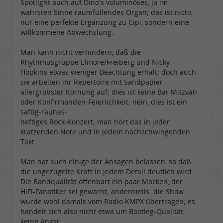
Spotlight auch auf Dino's voluminöses, ja im
wahrsten Sinne raumfüllendes Organ; das ist nicht
nur eine perfekte Ergänzung zu Cipi, sondern eine
willkommene Abwechslung.
Man kann nicht verhindern, daß die
Rhythmusgruppe Elmore/Freiberg und Nicky
Hopkins etwas weniger Beachtung erhält; doch auch
sie arbeiten ihr Repertoire mit Sandpapier
allergröbster Körnung auf; dies ist keine Bar Mitzvah
oder Konfirmanden-Feierlichkeit; nein, dies ist ein
saftig-rauhes-
heftiges Rock-Konzert; man hört das in jeder
kratzenden Note und in jedem nachschwingenden
Takt.
Man hat auch einige der Ansagen belassen, so daß
die ungezügelte Kraft in jedem Detail deutlich wird.
Die Bandqualität offenbart ein paar Macken, der
HiFi-Fanatiker sei gewarnt; andernteils: die Show
wurde wohl damals vom Radio KMPX übertragen; es
handelt sich also nicht etwa um Bootleg-Qualität;
keine Angst.