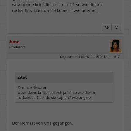
wow, deine kritik liest sich ja 1:1 so wie die im
rockzirkus. hast du sie kopiert? wie originell.
hmc
Produzent
Geschlecht:
Gepostet:
21.06.2010 - 15:07 Uhr ·
#17
Herkunft:
NRW
Alter:
69
Homepage:
youtube.com/@hcsro…
Beiträge:
17570
Dabei seit:
04 / 2006
Zitat
@ musikdiktator
wow, deine kritik liest sich ja 1:1 so wie die im
rockzirkus. hast du sie kopiert? wie originell.
Der Herr ist von uns gegangen.