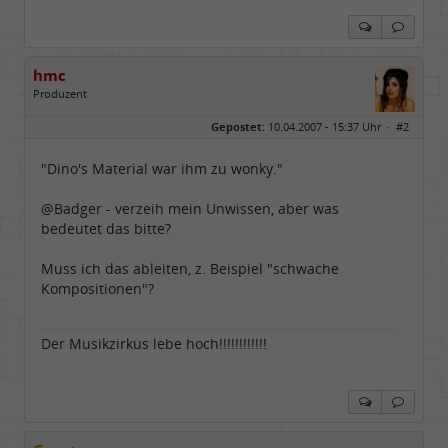
hmc
Produzent
Geschlecht:
Gepostet:
10.04.2007 - 15:37 Uhr ·
#2
Herkunft:
NRW
Alter:
69
Homepage:
youtube.com/@hcsro…
"Dino's Material war ihm zu wonky."
Beiträge:
17570
Dabei seit:
04 / 2006
@Badger - verzeih mein Unwissen, aber was
bedeutet das bitte?
Muss ich das ableiten, z. Beispiel "schwache
Kompositionen"?
Der Musikzirkus lebe hoch!!!!!!!!!!!!