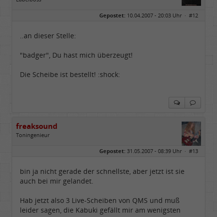
Geschlecht:
keine Angabe
Gepostet:
10.04.2007 - 20:03 Uhr ·
#12
Herkunft:
Hausgeburt (Ausgeburt?)
Beiträge:
48838
Dabei seit:
05 / 2006
..an dieser Stelle:
"badger", Du hast mich überzeugt!
Die Scheibe ist bestellt! :shock:
freaksound
Toningenieur
Geschlecht:
Gepostet:
31.05.2007 - 08:39 Uhr ·
#13
Herkunft:
Oberbayern
Alter:
62
Beiträge:
5769
bin ja nicht gerade der schnellste, aber jetzt ist sie
Dabei seit:
05 / 2006
auch bei mir gelandet.
Hab jetzt also 3 Live-Scheiben von QMS und muß
leider sagen, die Kabuki gefällt mir am wenigsten