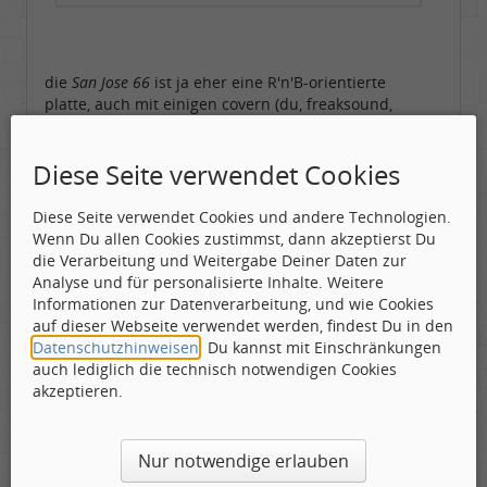
die
San Jose 66
ist ja eher eine R'n'B-orientierte
platte, auch mit einigen covern (du, freaksound,
weißt das, aber vielleicht interessierts die anderen)
und, weil bootleg, sie ist natürlich nicht
Diese Seite verwendet Cookies
soundperfekt.
die
Maiden Of The Cancer Moon
(übrigens auch als
Diese Seite verwendet Cookies und andere Technologien.
Lost Gold And Silver
zusammen mit weiterem
Wenn Du allen Cookies zustimmst, dann akzeptierst Du
zusatzmaterial veröffentlicht) ist dann wohl auf dem
die Verarbeitung und Weitergabe Deiner Daten zur
zenit der kreativität entstanden (wenn schon im
Analyse und für personalisierte Inhalte. Weitere
Fillmore aufgenommen wurde, ist ein teil immer
Informationen zur Datenverarbeitung, und wie Cookies
pflicht);
auf dieser Webseite verwendet werden, findest Du in den
Datenschutzhinweisen
. Du kannst mit Einschränkungen
Kabuki bietet etwas aus den ersten beiden phasen,
auch lediglich die technisch notwendigen Cookies
greift aber auch auf das beste material der 3. phase
akzeptieren.
zu.
ich selbst bin, wie schon gesagt, etwas parteiisch, ich
Nur notwendige erlauben
mag alle drei phasen (obwohl mir die 2. die liebste