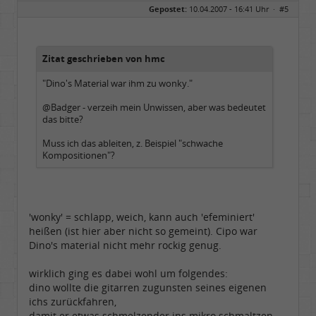
Gepostet:
10.04.2007 - 16:41 Uhr ·
#5
Zitat geschrieben von hmc
"Dino's Material war ihm zu wonky."
@Badger - verzeih mein Unwissen, aber was bedeutet
das bitte?
Muss ich das ableiten, z. Beispiel "schwache
Kompositionen"?
'wonky' = schlapp, weich, kann auch 'efeminiert'
heißen (ist hier aber nicht so gemeint). Cipo war
Dino's material nicht mehr rockig genug.
wirklich ging es dabei wohl um folgendes:
dino wollte die gitarren zugunsten seines eigenen
ichs zurückfahren,
damit er etwas schmelzender ins mikro schmaltzen