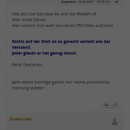
Gepostet:
10.04.2007 - 15:59 Uhr ·
#4
Herkunft:
Oberbayern
Alter:
62
Beiträge:
5769
Hab die Live San Jose 66 und die Maiden of..
Dabei seit:
05 / 2006
Aller erste Sahne.
Hier scheint sich wohl ein neues Pflichtteil aufzutun.
Nichts auf der Welt ist so gerecht verteilt wie der
Verstand;
jeder glaubt er hat genug davon.
René Descartes
(alle meine beiträge geben nur meine persönliche
meinung wieder !
Guestuser