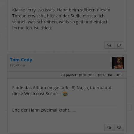
Klasse Jerry...so isses. Habe beim stöbern diesen
Thread erwischt, hier an der Stelle musste ich
schnell was schreiben, weils so geil und einfach
formuliert ist. :idea:
Tom Cody
Labelboss
Geschlecht:
Gepostet:
18.01.2011 - 18:37 Uhr ·
#19
Herkunft:
Dortmund
Alter:
70
Beiträge:
53865
Finde das Album megastark. :8) Na, ja, überhaupt
Dabei seit:
11 / 2006
diese Westcoast Scene...
Ehe der Hahn zweimal kräht......