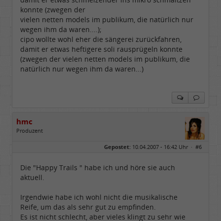
konnte (zwegen der
vielen netten models im publikum, die natürlich nur
wegen ihm da waren....);
cipo wollte wohl eher die sängerei zurückfahren,
damit er etwas heftigere soli rausprügeln konnte
(zwegen der vielen netten models im publikum, die
natürlich nur wegen ihm da waren...)
hmc
Produzent
Geschlecht:
Gepostet:
10.04.2007 - 16:42 Uhr ·
#6
Herkunft:
NRW
Alter:
69
Homepage:
youtube.com/@hcsro…
Die "Happy Trails " habe ich und höre sie auch
Beiträge:
17570
aktuell.
Dabei seit:
04 / 2006
Irgendwie habe ich wohl nicht die musikalische
Reife, um das als sehr gut zu empfinden.
Es ist nicht schlecht, aber vieles klingt zu sehr wie