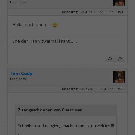
Labelboss
Geschlecht:
Gepostet:
12.04.2012 - 15:13 Uhr ·
#21
Herkunft:
Dortmund
Alter:
70
Beiträge:
53865
Holla, nach oben....
Dabei seit:
11 / 2006
Ehe der Hahn zweimal kräht......
Tom Cody
Labelboss
Geschlecht:
Gepostet:
18.07.2024 - 11:51 Uhr ·
#22
Herkunft:
Dortmund
Alter:
70
Beiträge:
53865
Dabei seit:
11 / 2006
Zitat geschrieben von Guestuser
Schreiben und neugierig machen kannst du wirklich !!!