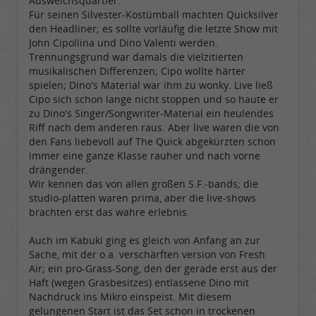
Ausweichsquartier.
Für seinen Silvester-Kostümball machten Quicksilver
den Headliner; es sollte vorläufig die letzte Show mit
John Cipollina und Dino Valenti werden.
Trennungsgrund war damals die vielzitierten
musikalischen Differenzen; Cipo wollte härter
spielen; Dino's Material war ihm zu wonky. Live ließ
Cipo sich schon lange nicht stoppen und so haute er
zu Dino's Singer/Songwriter-Material ein heulendes
Riff nach dem anderen raus. Aber live waren die von
den Fans liebevoll auf The Quick abgekürzten schon
immer eine ganze Klasse rauher und nach vorne
drängender.
Wir kennen das von allen großen S.F.-bands; die
studio-platten waren prima, aber die live-shows
brachten erst das wahre erlebnis.
Auch im Kabuki ging es gleich von Anfang an zur
Sache, mit der o.a. verschärften version von Fresh
Air; ein pro-Grass-Song, den der gerade erst aus der
Haft (wegen Grasbesitzes) entlassene Dino mit
Nachdruck ins Mikro einspeist. Mit diesem
gelungenen Start ist das Set schon in trockenen