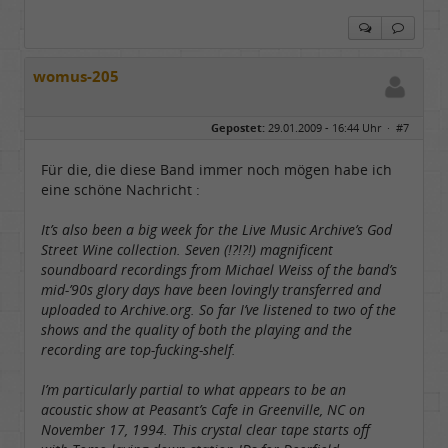
womus-205
Gepostet:
29.01.2009 - 16:44 Uhr ·
#7
Für die, die diese Band immer noch mögen habe ich
eine schöne Nachricht :
It’s also been a big week for the Live Music Archive’s God
Street Wine collection. Seven (!?!?!) magnificent
soundboard recordings from Michael Weiss of the band’s
mid-’90s glory days have been lovingly transferred and
uploaded to Archive.org. So far I’ve listened to two of the
shows and the quality of both the playing and the
recording are top-fucking-shelf.
I’m particularly partial to what appears to be an
acoustic show at Peasant’s Cafe in Greenville, NC on
November 17, 1994. This crystal clear tape starts off