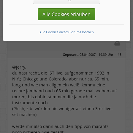
Jerry
Alle Cookies erlauben
Alle Cookies dieses Forums löschen
Guestuser
Gepostet:
05.04.2007 - 19:39 Uhr ·
#5
@jerry,
du hast recht, die IST live, aufgenommen 1992 in
N.Y.; Chicago und Colorado; aber nur ca. 65 min.
lang und wie man allgemein weiß, kommt eine
rechte jamband nach 65 min gerade mal soeben auf
touren; bis dahin stimmen die ja noch die
instrumente nach.
(Phish, z.b. würden nie weniger als einen 3-er live-
set machen).
werde mir also dann auch den tipp von marantz
noch notieren; wie gesagt,