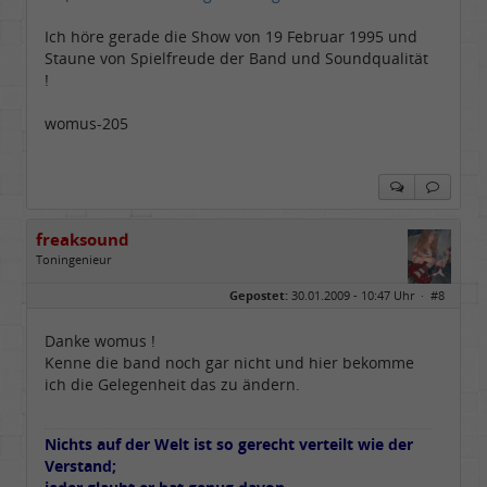
Ich höre gerade die Show von 19 Februar 1995 und
Staune von Spielfreude der Band und Soundqualität
!
womus-205
freaksound
Toningenieur
Geschlecht:
Gepostet:
30.01.2009 - 10:47 Uhr ·
#8
Herkunft:
Oberbayern
Alter:
62
Beiträge:
5769
Danke womus !
Dabei seit:
05 / 2006
Kenne die band noch gar nicht und hier bekomme
ich die Gelegenheit das zu ändern.
Nichts auf der Welt ist so gerecht verteilt wie der
Verstand;