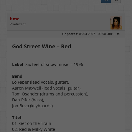
hmc
Produzent
Geschlecht:
Gepostet:
05.04.2007 - 09:50 Uhr ·
#1
Herkunft:
NRW
Alter:
69
Homepage:
youtube.com/@hcsro…
God Street Wine – Red
Beiträge:
17570
Dabei seit:
04 / 2006
Label
. Six feet of snow music – 1996
Band
:
Lo Faber (lead vocals, guitar),
Aaron Maxwell (lead vocals, guitar),
Tom Osander (drums and percussion),
Dan Pifer (bass),
Jon Bevo (keyboards).
Titel
:
01. Get on the Train
02. Red & Milky White