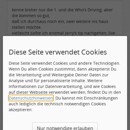
kenne bisher nur die 1. und die Who's Driving; aber
die kommen so gut,
daß ich durchaus noch ein, zwei weitere ins haus
stellen möchte.
vielleicht sollte ich erstmal Jerry's tip nachgehen; live
sind jambands ja fast immer gut drauf; und danach
die Red probieren.
Diese Seite verwendet Cookies
Diese Seite verwendet Cookies und andere Technologien.
Wenn Du allen Cookies zustimmst, dann akzeptierst Du
die Verarbeitung und Weitergabe Deiner Daten zur
Guestuser
Analyse und für personalisierte Inhalte. Weitere
Informationen zur Datenverarbeitung, und wie Cookies
Gepostet:
05.04.2007 - 16:25 Uhr ·
#4
auf dieser Webseite verwendet werden, findest Du in den
Datenschutzhinweisen
. Du kannst mit Einschränkungen
@Badger: Wenn ichs richtig im Kopf habe, ist die
auch lediglich die technisch notwendigen Cookies
"Who's Driving" auch live ist mir eingefallen. Über
akzeptieren.
die "Good to the last drop" hab ich auch gutes
gelesen und ich glaube Mitglied Maranx hat die
daheim.
Nur notwendige erlauben