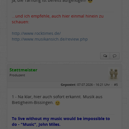
ja, die Tarnung ist bereits aufgeflogen!
...und ich empfehle, auch hier einmal hinein zu
schauen:
http://www.rocktimes.de/
http://www.musikansich.de/review.php
Stattmeister
Produzent
Geschlecht:
Gepostet:
07.07.2026 - 16:21 Uhr ·
#5
Herkunft:
Meinerzhagen
Beiträge:
14317
Dabei seit:
08 / 2009
1 - Na klar, hier auch sofort erkannt. Musik aus
Bietigheim-Bissingen.
To live without my music would be impossible to
do - "Music", John Miles.