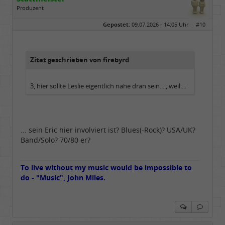
Produzent
Geschlecht:
Gepostet:
09.07.2026 - 14:05 Uhr ·
#10
Herkunft:
Meinerzhagen
Beiträge:
14317
Dabei seit:
08 / 2009
Zitat geschrieben von firebyrd
3, hier sollte Leslie eigentlich nahe dran sein...., weil....
... sein Eric hier involviert ist? Blues(-Rock)? USA/UK?
Band/Solo? 70/80 er?
To live without my music would be impossible to
do - "Music", John Miles.