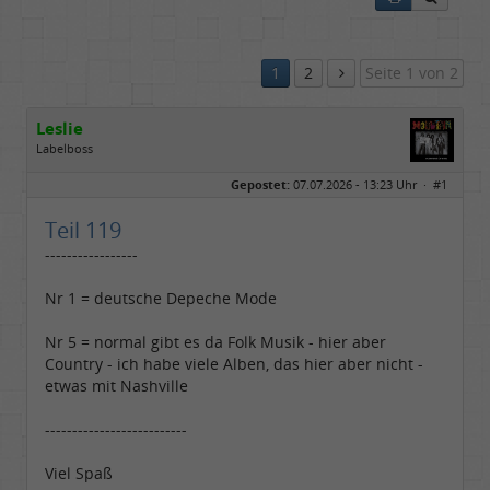
1
2
Seite 1 von 2
Leslie
Labelboss
Geschlecht:
keine Angabe
Gepostet:
07.07.2026 - 13:23 Uhr ·
#1
Herkunft:
in der Mitte zwischen Kölnarena und Festhalle Ffm
Beiträge:
48729
Dabei seit:
07 / 2008
Teil 119
-----------------
Nr 1 = deutsche Depeche Mode
Nr 5 = normal gibt es da Folk Musik - hier aber
Country - ich habe viele Alben, das hier aber nicht -
etwas mit Nashville
--------------------------
Viel Spaß