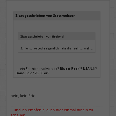
Beiträge:
48842
Dabei seit:
05 / 2006
Zitat geschrieben von Stattmeister
Zitat geschrieben von firebyrd
3, hier sollte Leslie eigentlich nahe dran sein...., weil....
... sein Eric hier involviert ist?
Blues(-Rock
)?
USA
/UK?
Band
/Solo?
70
/80
er
?
nein, kein Eric
...und ich empfehle, auch hier einmal hinein zu
schauen: