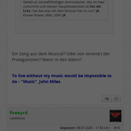
Gehalt an schwefelhaltigen Aminosäuren, das im Haar
vorkommt und dessen Hauptbestandteil ist.
Um die
Ecke
: hat das was mit dem Musical Hair zu tun?
JA
Flower Power, 60er, USA?
JA
Ein Song aus dem Musical? Oder von einem(r) der
Protagonisten? Wann in den 60ern?
To live without my music would be impossible to
do - "Music", John Miles.
firebyrd
Labelboss
Geschlecht:
keine Angabe
Gepostet:
09.07.2026 - 17:54 Uhr ·
#16
Herkunft:
Hausgeburt (Ausgeburt?)