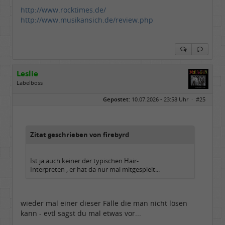
http://www.rocktimes.de/
http://www.musikansich.de/review.php
Leslie
Labelboss
Geschlecht:
keine Angabe
Gepostet:
10.07.2026 - 23:58 Uhr ·
#25
Herkunft:
in der Mitte zwischen Kölnarena und Festhalle Ffm
Beiträge:
48729
Dabei seit:
07 / 2008
Zitat geschrieben von firebyrd
Ist ja auch keiner der typischen Hair-
Interpreten , er hat da nur mal mitgespielt...
wieder mal einer dieser Fälle die man nicht lösen
kann - evtl sagst du mal etwas vor...