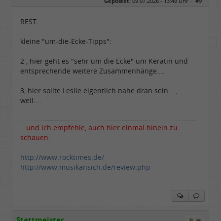
Gepostet:
09.07.2026 - 13:49 Uhr ·
#9
Herkunft:
Hausgeburt (Ausgeburt?)
Beiträge:
48842
Dabei seit:
05 / 2006
REST:
kleine "um-die-Ecke-Tipps":
2 , hier geht es "sehr um die Ecke" um Keratin und
entsprechende weitere Zusammenhänge....
3, hier sollte Leslie eigentlich nahe dran sein....,
weil....
...und ich empfehle, auch hier einmal hinein zu
schauen:
http://www.rocktimes.de/
http://www.musikansich.de/review.php
Stattmeister