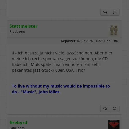
Stattmeister
Produzent
Geschlecht:
Gepostet:
07.07.2026 - 16:26 Uhr ·
#6
Herkunft:
Meinerzhagen
Beiträge:
14317
Dabei seit:
08 / 2009
4 - Ich besitze ja nicht viele Jazz-Scheiben. Aber hier
meine ich recht spontan sagen zu können, die CD
habe ich. Muß später mal reinhören. Ein sehr
bekanntes Jazz-Stück? 60er, USA, Trio?
To live without my music would be impossible to
do - "Music", John Miles.
firebyrd
Labelboss