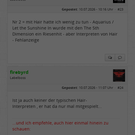
Geschlecht:
keine Angabe
Gepostet:
10.07.2026 - 10:16 Uhr ·
#23
Herkunft:
in der Mitte zwischen Kölnarena und Festhalle Ffm
Beiträge:
48729
Dabei seit:
07 / 2008
Nr 2 = mit Hair hatte ich wenig zu tun - Aquarius /
Let the Sunshine In wurde mit den The 5th
Dimension ein Riesenhit - aber Interpreten von Hair
- Fehlanzeige
firebyrd
Labelboss
Geschlecht:
keine Angabe
Gepostet:
10.07.2026 - 11:07 Uhr ·
#24
Herkunft:
Hausgeburt (Ausgeburt?)
Beiträge:
48842
Dabei seit:
05 / 2006
Ist ja auch keiner der typischen Hair-
Interpreten , er hat da nur mal mitgespielt...
...und ich empfehle, auch hier einmal hinein zu
schauen: