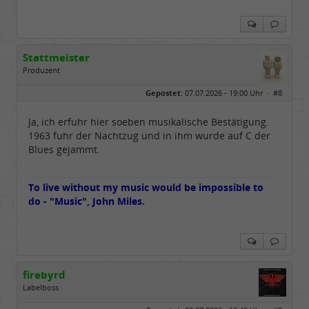
Stattmeister
Produzent
Geschlecht:
Gepostet:
07.07.2026 - 19:00 Uhr ·
#8
Herkunft:
Meinerzhagen
Beiträge:
14317
Dabei seit:
08 / 2009
Ja, ich erfuhr hier soeben musikalische Bestätigung.
1963 fuhr der Nachtzug und in ihm wurde auf C der
Blues gejammt.
To live without my music would be impossible to
do - "Music", John Miles.
firebyrd
Labelboss
Geschlecht:
keine Angabe