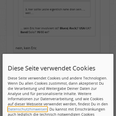
3, hier sollte Leslie eigentlich nahe dran sein....,
weil....
... sein Eric hier involviert ist?
Blues(-Rock
)?
USA
/UK?
Band
/Solo?
70
/80
er
?
nein, kein Eric
Diese Seite verwendet Cookies
Wann in den 70ern? Seit wann gab es die Band?
Noch aktiv? Eventuell ein Link zu Mountain oder dem
Diese Seite verwendet Cookies und andere Technologien.
wahren Leslie?
Wenn Du allen Cookies zustimmst, dann akzeptierst Du
die Verarbeitung und Weitergabe Deiner Daten zur
Analyse und für personalisierte Inhalte. Weitere
To live without my music would be impossible to
Informationen zur Datenverarbeitung, und wie Cookies
do - "Music", John Miles.
auf dieser Webseite verwendet werden, findest Du in den
Datenschutzhinweisen
. Du kannst mit Einschränkungen
auch lediglich die technisch notwendigen Cookies