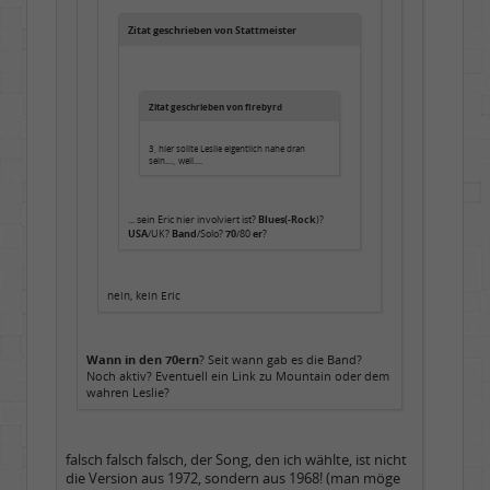
Zitat geschrieben von Stattmeister
Zitat geschrieben von firebyrd
3, hier sollte Leslie eigentlich nahe dran
sein...., weil....
... sein Eric hier involviert ist?
Blues(-Rock
)?
USA
/UK?
Band
/Solo?
70
/80
er
?
nein, kein Eric
Wann in den 70ern
? Seit wann gab es die Band?
Noch aktiv? Eventuell ein Link zu Mountain oder dem
wahren Leslie?
falsch falsch falsch, der Song, den ich wählte, ist nicht
die Version aus 1972, sondern aus 1968! (man möge