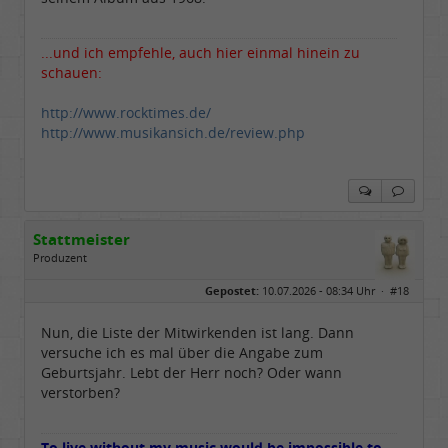
...und ich empfehle, auch hier einmal hinein zu
schauen:
http://www.rocktimes.de/
http://www.musikansich.de/review.php
Stattmeister
Produzent
Geschlecht:
Gepostet:
10.07.2026 - 08:34 Uhr ·
#18
Herkunft:
Meinerzhagen
Beiträge:
14317
Dabei seit:
08 / 2009
Nun, die Liste der Mitwirkenden ist lang. Dann
versuche ich es mal über die Angabe zum
Geburtsjahr. Lebt der Herr noch? Oder wann
verstorben?
To live without my music would be impossible to