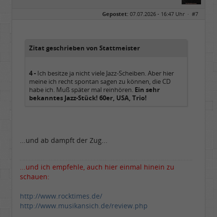
Geschlecht:
keine Angabe
Gepostet:
07.07.2026 - 16:47 Uhr ·
#7
Herkunft:
Hausgeburt (Ausgeburt?)
Beiträge:
48842
Dabei seit:
05 / 2006
Zitat geschrieben von Stattmeister
4 -
Ich besitze ja nicht viele Jazz-Scheiben. Aber hier
meine ich recht spontan sagen zu können, die CD
habe ich. Muß später mal reinhören.
Ein sehr
bekanntes Jazz-Stück!
60er, USA, Trio!
...und ab dampft der Zug...
...und ich empfehle, auch hier einmal hinein zu
schauen:
http://www.rocktimes.de/
http://www.musikansich.de/review.php