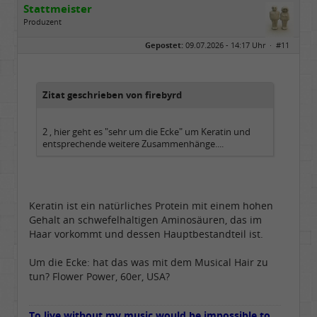
Stattmeister
Produzent
Geschlecht:
Gepostet:
09.07.2026 - 14:17 Uhr ·
#11
Herkunft:
Meinerzhagen
Beiträge:
14317
Dabei seit:
08 / 2009
Zitat geschrieben von firebyrd
2 , hier geht es "sehr um die Ecke" um Keratin und
entsprechende weitere Zusammenhänge....
Keratin ist ein natürliches Protein mit einem hohen
Gehalt an schwefelhaltigen Aminosäuren, das im
Haar vorkommt und dessen Hauptbestandteil ist.
Um die Ecke: hat das was mit dem Musical Hair zu
tun? Flower Power, 60er, USA?
To live without my music would be impossible to