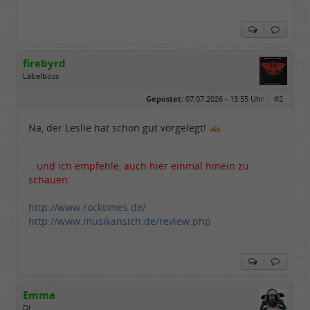
firebyrd
Labelboss
Geschlecht:
keine Angabe
Gepostet:
07.07.2026 - 13:55 Uhr ·
#2
Herkunft:
Hausgeburt (Ausgeburt?)
Beiträge:
48842
Dabei seit:
05 / 2006
Na, der Leslie hat schon gut vorgelegt!
...und ich empfehle, auch hier einmal hinein zu
schauen:
http://www.rocktimes.de/
http://www.musikansich.de/review.php
Emma
DJ