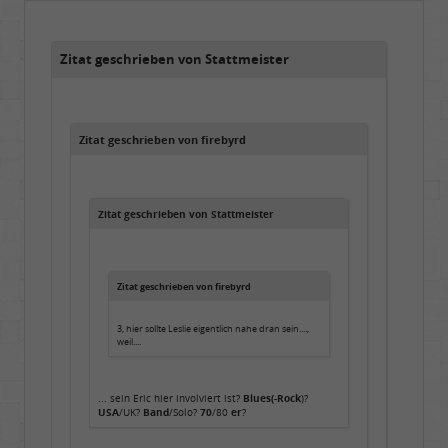
Beiträge:
48842
Dabei seit:
05 / 2006
Zitat geschrieben von Stattmeister
Zitat geschrieben von firebyrd
Zitat geschrieben von Stattmeister
Zitat geschrieben von firebyrd
3, hier sollte Leslie eigentlich nahe dran sein....,
weil....
... sein Eric hier involviert ist?
Blues(-Rock
)?
USA
/UK?
Band
/Solo?
70
/80
er
?