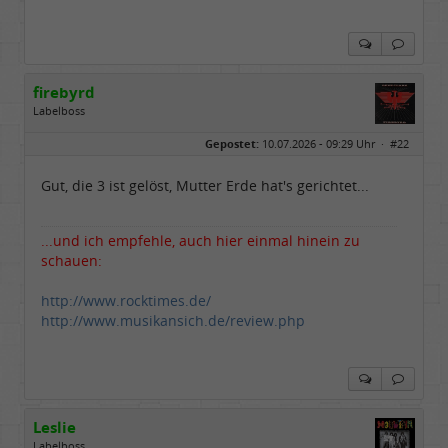
firebyrd
Labelboss
Geschlecht:
keine Angabe
Gepostet:
10.07.2026 - 09:29 Uhr ·
#22
Herkunft:
Hausgeburt (Ausgeburt?)
Beiträge:
48842
Dabei seit:
05 / 2006
Gut, die 3 ist gelöst, Mutter Erde hat's gerichtet...
...und ich empfehle, auch hier einmal hinein zu
schauen:
http://www.rocktimes.de/
http://www.musikansich.de/review.php
Leslie
Labelboss