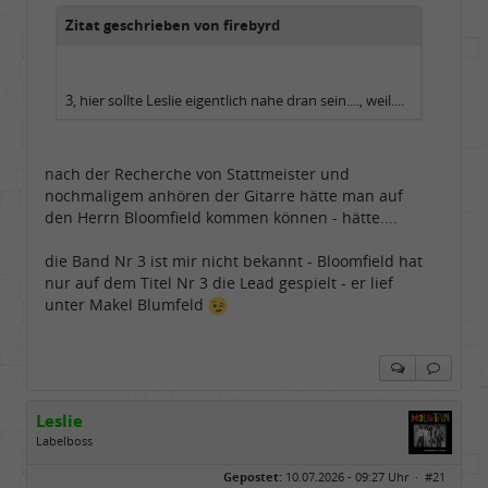
Zitat geschrieben von firebyrd
3, hier sollte Leslie eigentlich nahe dran sein...., weil....
nach der Recherche von Stattmeister und
nochmaligem anhören der Gitarre hätte man auf
den Herrn Bloomfield kommen können - hätte....
die Band Nr 3 ist mir nicht bekannt - Bloomfield hat
nur auf dem Titel Nr 3 die Lead gespielt - er lief
unter Makel Blumfeld
Leslie
Labelboss
Geschlecht:
keine Angabe
Gepostet:
10.07.2026 - 09:27 Uhr ·
#21
Herkunft:
in der Mitte zwischen Kölnarena und Festhalle Ffm