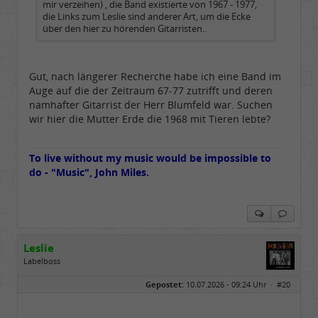
mir verzeihen) , die Band existierte von 1967 - 1977,
die Links zum Leslie sind anderer Art, um die Ecke
über den hier zu hörenden Gitarristen..
Gut, nach längerer Recherche habe ich eine Band im
Auge auf die der Zeitraum 67-77 zutrifft und deren
namhafter Gitarrist der Herr Blumfeld war. Suchen
wir hier die Mutter Erde die 1968 mit Tieren lebte?
To live without my music would be impossible to
do - "Music", John Miles.
Leslie
Labelboss
Geschlecht:
keine Angabe
Gepostet:
10.07.2026 - 09:24 Uhr ·
#20
Herkunft:
in der Mitte zwischen Kölnarena und Festhalle Ffm
Beiträge:
48729
Dabei seit:
07 / 2008