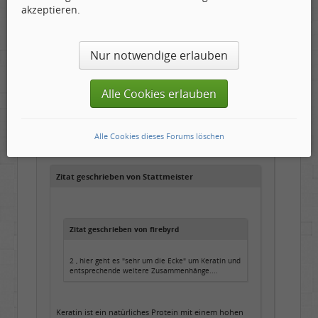
akzeptieren.
Stattmeister
Produzent
Nur notwendige erlauben
Geschlecht:
Gepostet:
09.07.2026 - 16:48 Uhr ·
#15
Herkunft:
Meinerzhagen
Beiträge:
14317
Alle Cookies erlauben
Dabei seit:
08 / 2009
Zitat geschrieben von firebyrd
Alle Cookies dieses Forums löschen
Zitat geschrieben von Stattmeister
Zitat geschrieben von firebyrd
2 , hier geht es "sehr um die Ecke" um Keratin und
entsprechende weitere Zusammenhänge....
Keratin ist ein natürliches Protein mit einem hohen