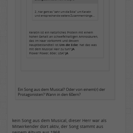
2 , hier geht es "sehr um die Ecke" um Keratin
und entsprechende weitere Zusammenhänge....
Keratin ist ein natürliches Protein mit einem
hohen Gehalt an schwefelhaltigen Aminosäuren,
das im Haar vorkommt und dessen
Hauptbestandteil ist.
Um die Ecke
: hat das was
mit dem Musical Hair zu tun?
JA
Flower Power, 60er, USA?
JA
Ein Song aus dem Musical? Oder von einem(r) der
Protagonisten? Wann in den 60ern?
kein Song aus dem Musical, dieser Herr war als
Mitwirkender dort aktiv, der Song stammt aus
seinem Album aus 1968.