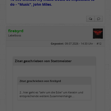
do - "Music", John Miles.
firebyrd
Labelboss
Geschlecht:
keine Angabe
Gepostet:
09.07.2026 - 14:33 Uhr ·
#12
Herkunft:
Hausgeburt (Ausgeburt?)
Beiträge:
48842
Dabei seit:
05 / 2006
Zitat geschrieben von Stattmeister
Zitat geschrieben von firebyrd
2 , hier geht es "sehr um die Ecke" um Keratin und
entsprechende weitere Zusammenhänge....