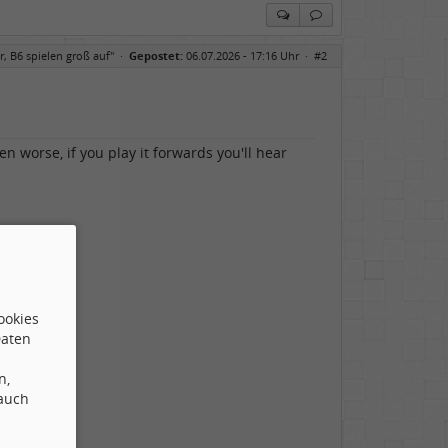
r, B6 spielen groß auf"
·
Gepostet:
06.07.2026 - 17:16 Uhr ·
#2
n worse, if you play it forwards you'll hear
ookies
Daten
n,
 auch