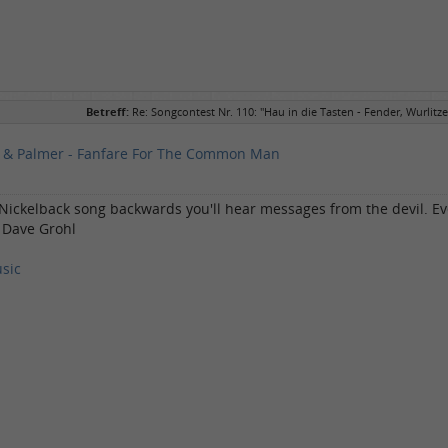
Betreff:
Re: Songcontest Nr. 110: "Hau in die Tasten - Fender, Wurlitze
 & Palmer - Fanfare For The Common Man
a Nickelback song backwards you'll hear messages from the devil. Eve
- Dave Grohl
sic