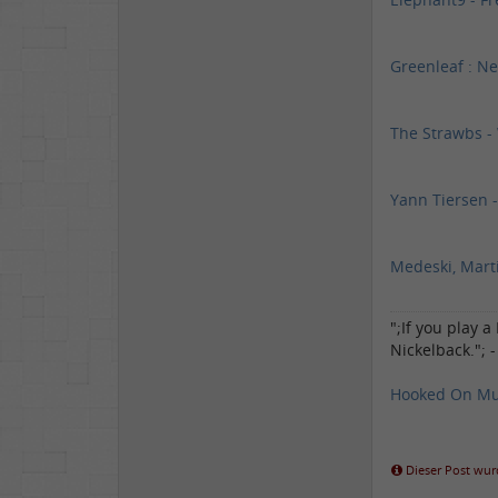
Greenleaf : Ne
The Strawbs -
Yann Tiersen 
Medeski, Mart
";If you play 
Nickelback."; 
Hooked On Mu
Dieser Post wurd