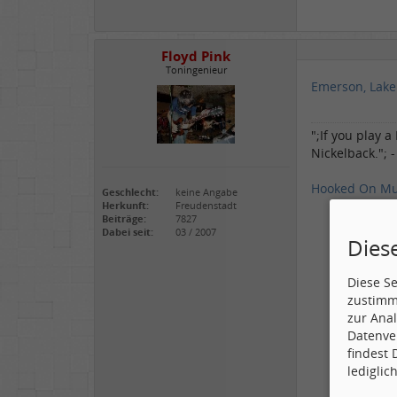
Floyd Pink
Toningenieur
Emerson, Lake
";If you play 
Nickelback."; 
Hooked On Mu
Geschlecht:
keine Angabe
Herkunft:
Freudenstadt
Beiträge:
7827
Dabei seit:
03 / 2007
Dies
Diese S
zustimm
zur Anal
Datenve
findest
lediglic