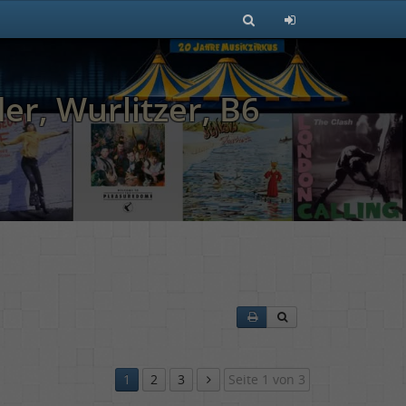
er, Wurlitzer, B6
1
2
3
Seite 1 von 3