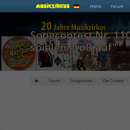
Home
Forum
Songcontest Nr. 110:
spielen groß auf"
Forum
Songcontest
Der Contest