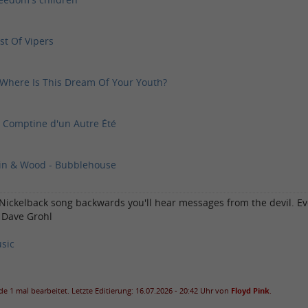
st Of Vipers
 Where Is This Dream Of Your Youth?
- Comptine d'un Autre Été
in & Wood - Bubblehouse
a Nickelback song backwards you'll hear messages from the devil. Eve
- Dave Grohl
sic
e 1 mal bearbeitet. Letzte Editierung: 16.07.2026 - 20:42 Uhr von
Floyd Pink
.