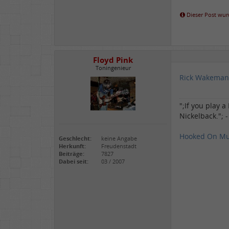
Dieser Post wurd
Floyd Pink
Toningenieur
Rick Wakeman
";If you play 
Nickelback."; 
Hooked On Mu
Geschlecht:
keine Angabe
Herkunft:
Freudenstadt
Beiträge:
7827
Dabei seit:
03 / 2007