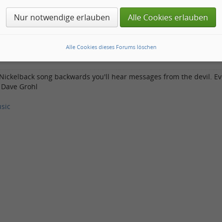
Nur notwendige erlauben
Alle Cookies erlauben
Betreff:
Re: Songcontest Nr. 110: "Hau in die Tasten - Fender, Wurlitze
Alle Cookies dieses Forums löschen
Group - Frankenstein
a Nickelback song backwards you'll hear messages from the devil. Eve
- Dave Grohl
sic