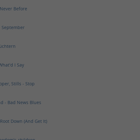
 Never Before
In September
Nüchtern
What'd I Say
per, Stills - Stop
nd - Bad News Blues
Root Down (And Get It)
reedom's children