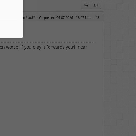
r, B6 spielen groß auf"
·
Gepostet:
06.07.2026 - 18:27 Uhr ·
#3
n worse, if you play it forwards you'll hear