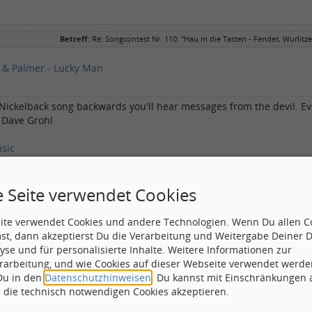
Betreff:
Re: Songcontest Nr. 110: "Hau in die Tasten - Fender, Wurlitze
 & Palmer - Lucky Man
a Nickelback song backwards you'll hear messages from the devil. Eve
- Dave Grohl
sic
e Seite verwendet Cookies
eite verwendet Cookies und andere Technologien. Wenn Du allen C
st, dann akzeptierst Du die Verarbeitung und Weitergabe Deiner 
yse und für personalisierte Inhalte. Weitere Informationen zur
rarbeitung, und wie Cookies auf dieser Webseite verwendet werde
 Du in den
Datenschutzhinweisen
. Du kannst mit Einschränkungen
h die technisch notwendigen Cookies akzeptieren.