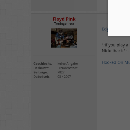
Floyd Pink
Toningenieur
Edgar Winter 
";If you play 
Nickelback."; 
Hooked On Mu
Geschlecht:
keine Angabe
Herkunft:
Freudenstadt
Beiträge:
7827
Dabei seit:
03 / 2007