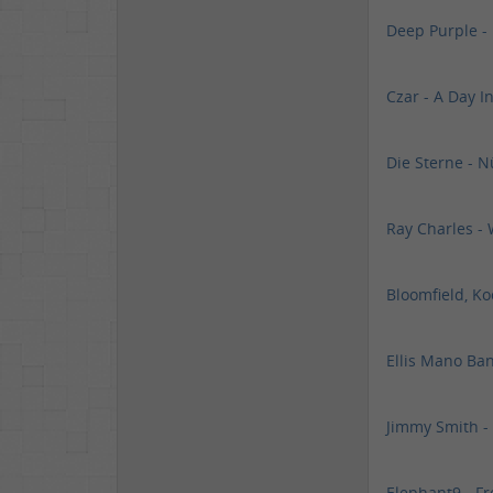
Deep Purple -
Czar - A Day 
Die Sterne - 
Ray Charles - 
Bloomfield, Koo
Ellis Mano Ba
Jimmy Smith - 
Elephant9 - F