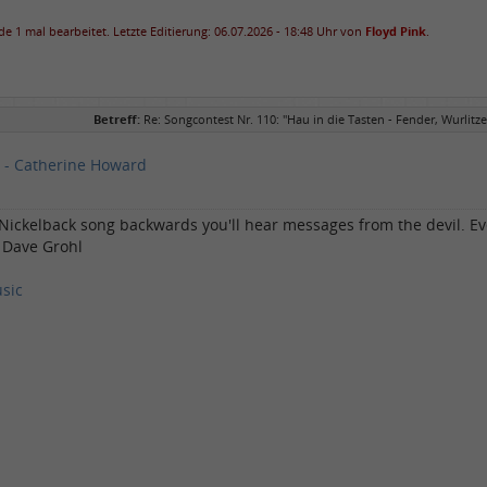
e 1 mal bearbeitet. Letzte Editierung: 06.07.2026 - 18:48 Uhr von
Floyd Pink
.
Betreff:
Re: Songcontest Nr. 110: "Hau in die Tasten - Fender, Wurlitze
 - Catherine Howard
a Nickelback song backwards you'll hear messages from the devil. Eve
- Dave Grohl
sic