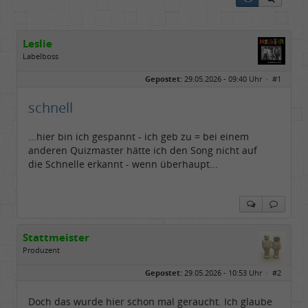
Leslie
Labelboss
Geschlecht:
keine Angabe
Gepostet:
29.05.2026 - 09:40 Uhr ·
#1
Herkunft:
in der Mitte zwischen Kölnarena und Festhalle Ffm
Beiträge:
48741
Dabei seit:
07 / 2008
schnell
...hier bin ich gespannt - ich geb zu = bei einem
anderen Quizmaster hätte ich den Song nicht auf
die Schnelle erkannt - wenn überhaupt...
Stattmeister
Produzent
Geschlecht:
Gepostet:
29.05.2026 - 10:53 Uhr ·
#2
Herkunft:
Meinerzhagen
Beiträge:
14322
Dabei seit:
08 / 2009
Doch das wurde hier schon mal geraucht. Ich glaube