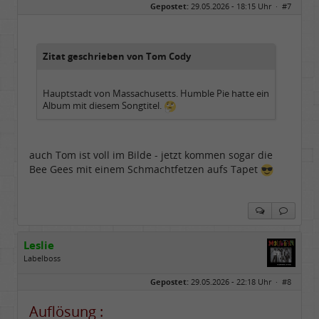
Gepostet:
29.05.2026 - 18:15 Uhr ·
#7
Herkunft:
in der Mitte zwischen Kölnarena und Festhalle Ffm
Beiträge:
48741
Dabei seit:
07 / 2008
Zitat geschrieben von Tom Cody
Hauptstadt von Massachusetts. Humble Pie hatte ein
Album mit diesem Songtitel.
auch Tom ist voll im Bilde - jetzt kommen sogar die
Bee Gees mit einem Schmachtfetzen aufs Tapet
Leslie
Labelboss
Geschlecht:
keine Angabe
Gepostet:
29.05.2026 - 22:18 Uhr ·
#8
Herkunft:
in der Mitte zwischen Kölnarena und Festhalle Ffm
Beiträge:
48741
Dabei seit:
07 / 2008
Auflösung :