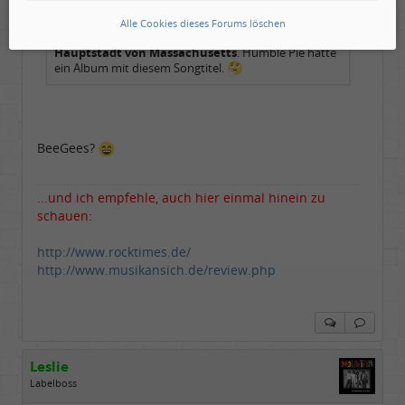
Zitat geschrieben von Tom Cody
Alle Cookies dieses Forums löschen
Hauptstadt von Massachusetts
. Humble Pie hatte
ein Album mit diesem Songtitel.
BeeGees?
...und ich empfehle, auch hier einmal hinein zu
schauen:
http://www.rocktimes.de/
http://www.musikansich.de/review.php
Leslie
Labelboss
Geschlecht:
keine Angabe