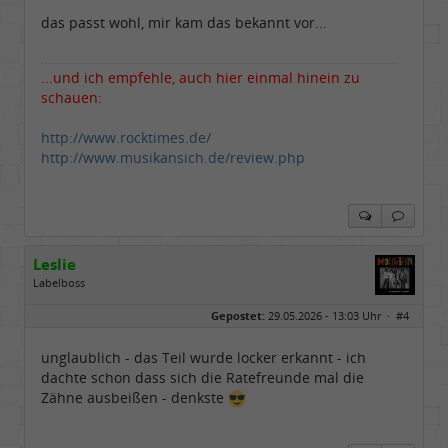
das passt wohl, mir kam das bekannt vor...
...und ich empfehle, auch hier einmal hinein zu
schauen:
http://www.rocktimes.de/
http://www.musikansich.de/review.php
Leslie
Labelboss
Geschlecht:
keine Angabe
Gepostet:
29.05.2026 - 13:03 Uhr ·
#4
Herkunft:
in der Mitte zwischen Kölnarena und Festhalle Ffm
Beiträge:
48741
Dabei seit:
07 / 2008
unglaublich - das Teil wurde locker erkannt - ich
dachte schon dass sich die Ratefreunde mal die
Zähne ausbeißen - denkste