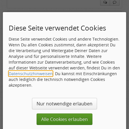
Tom Cody
Labelboss
Diese Seite verwendet Cookies
Geschlecht:
Gepostet:
29.05.2026 - 15:34 Uhr ·
#5
Herkunft:
Dortmund
Alter:
70
Diese Seite verwendet Cookies und andere Technologien.
Beiträge:
53896
Hauptstadt von Massachusetts. Humble Pie hatte ein
Wenn Du allen Cookies zustimmst, dann akzeptierst Du
Dabei seit:
11 / 2006
Album mit diesem Songtitel.
die Verarbeitung und Weitergabe Deiner Daten zur
Analyse und für personalisierte Inhalte. Weitere
Informationen zur Datenverarbeitung, und wie Cookies
Ehe der Hahn zweimal kräht......
auf dieser Webseite verwendet werden, findest Du in den
Datenschutzhinweisen
. Du kannst mit Einschränkungen
auch lediglich die technisch notwendigen Cookies
akzeptieren.
firebyrd
Labelboss
Nur notwendige erlauben
Geschlecht:
keine Angabe
Gepostet:
29.05.2026 - 16:26 Uhr ·
#6
Herkunft:
Hausgeburt (Ausgeburt?)
Beiträge:
48861
Alle Cookies erlauben
Dabei seit:
05 / 2006