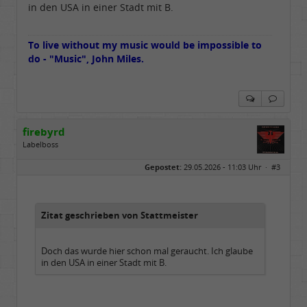
in den USA in einer Stadt mit B.
To live without my music would be impossible to
do - "Music", John Miles.
firebyrd
Labelboss
Geschlecht:
keine Angabe
Gepostet:
29.05.2026 - 11:03 Uhr ·
#3
Herkunft:
Hausgeburt (Ausgeburt?)
Beiträge:
48861
Dabei seit:
05 / 2006
Zitat geschrieben von Stattmeister
Doch das wurde hier schon mal geraucht. Ich glaube
in den USA in einer Stadt mit B.