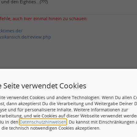
 und den Eighties...(???)
fehle, auch hier einmal hinein zu schauen:
cktimes.de/
sikansich.de/review.php
e Seite verwendet Cookies
eite verwendet Cookies und andere Technologien. Wenn Du allen C
st, dann akzeptierst Du die Verarbeitung und Weitergabe Deiner 
yse und für personalisierte Inhalte. Weitere Informationen zur
Betreff:
rarbeitung, und wie Cookies auf dieser Webseite verwendet werde
 Du in den
Datenschutzhinweisen
. Du kannst mit Einschränkungen
atz = das Original dürfte jeder kennen - kein UK und keine Eighties
h die technisch notwendigen Cookies akzeptieren.