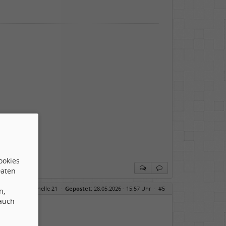
ookies
Daten
Re: auf die Schnelle 21
·
Gepostet:
28.05.2026 - 15:57 Uhr ·
#5
n,
 auch
 -