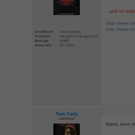
...und ich emp
http://www.ro
http://www.mu
Geschlecht:
keine Angabe
Herkunft:
Hausgeburt (Ausgeburt?)
Beiträge:
48869
Dabei seit:
05 / 2006
Tom Cody
Labelboss
Ratlos, kann h