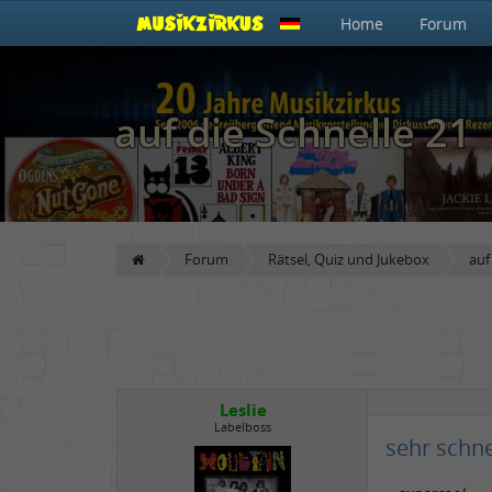
Home
Forum
auf die Schnelle 21
Forum
Rätsel, Quiz und Jukebox
auf
Leslie
Labelboss
sehr schne