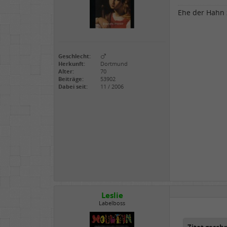
Ehe der Hahn z
Geschlecht:
Herkunft:
Dortmund
Alter:
70
Beiträge:
53902
Dabei seit:
11 / 2006
Leslie
Labelboss