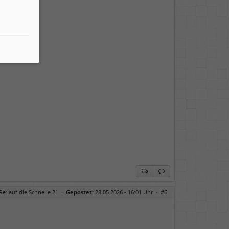
Re: auf die Schnelle 21
·
Gepostet:
28.05.2026 - 16:01 Uhr ·
#6