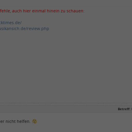
fehle, auch hier einmal hinein zu schauen:
cktimes.de/
sikansich.de/review.php
Betreff:
ier nicht helfen.