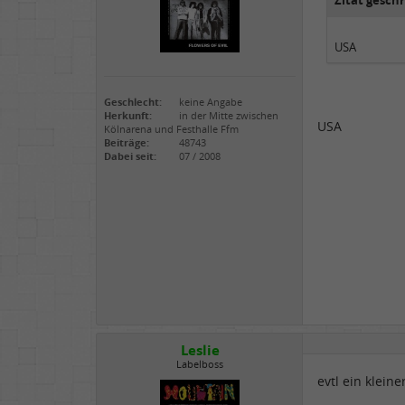
Zitat gesch
USA
Geschlecht:
keine Angabe
Herkunft:
in der Mitte zwischen
USA
Kölnarena und Festhalle Ffm
Beiträge:
48743
Dabei seit:
07 / 2008
Leslie
Labelboss
evtl ein kleine