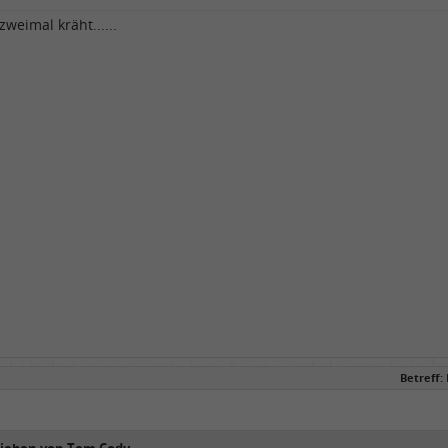
weimal kräht......
Betreff: