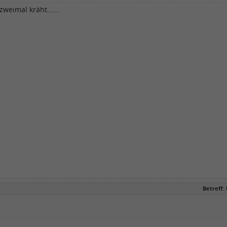
weimal kräht......
Betreff: