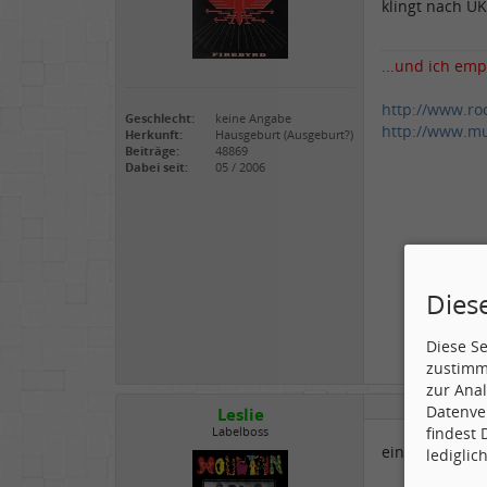
klingt nach UK
...und ich emp
http://www.ro
Geschlecht:
keine Angabe
http://www.mu
Herkunft:
Hausgeburt (Ausgeburt?)
Beiträge:
48869
Dabei seit:
05 / 2006
Dies
Diese S
zustimm
zur Anal
Datenve
Leslie
findest
Labelboss
ein erster Ans
lediglic