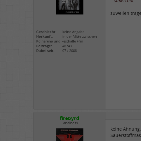
...supercool...
zuweilen trag
Geschlecht:
keine Angabe
Herkunft:
in der Mitte zwischen
Kölnarena und Festhalle Ffm
Beiträge:
48743
Dabei seit:
07 / 2008
firebyrd
Labelboss
keine Ahnung, 
Sauerstoffmas