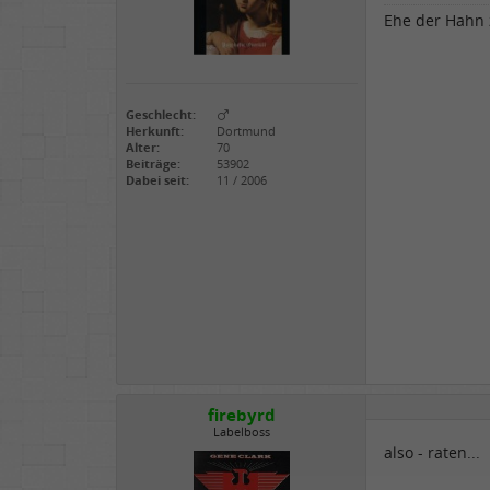
Ehe der Hahn z
Geschlecht:
Herkunft:
Dortmund
Alter:
70
Beiträge:
53902
Dabei seit:
11 / 2006
firebyrd
Labelboss
also - raten...