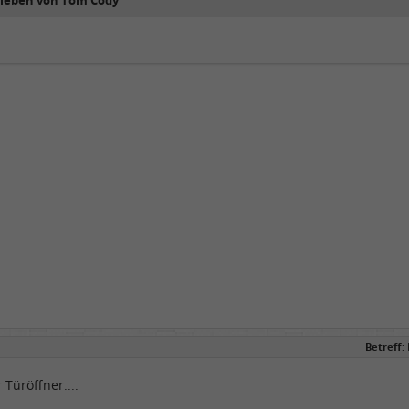
rieben von Tom Cody
Betreff:
r Türöffner....