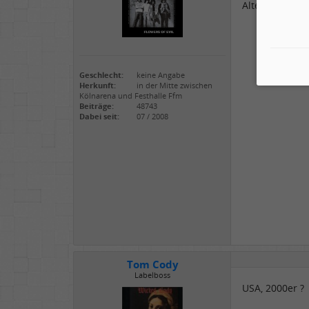
Alternative M
Geschlecht:
keine Angabe
Herkunft:
in der Mitte zwischen
Kölnarena und Festhalle Ffm
Beiträge:
48743
Dabei seit:
07 / 2008
Tom Cody
Labelboss
USA, 2000er ?