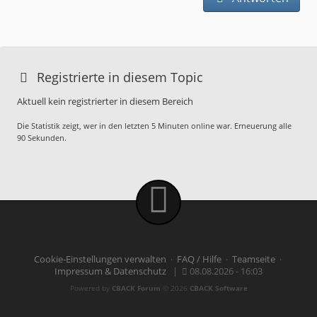
Registrierte in diesem Topic
Aktuell kein registrierter in diesem Bereich
Die Statistik zeigt, wer in den letzten 5 Minuten online war. Erneuerung alle
90 Sekunden.
Cookie-Einstellungen verwalten
·
FAQ / Hilfe
·
Teamseite
·
Impressum & Datenschutz
|
08.08.2026 - 16:03
Powered by
CBACK Forum
© 2026
CBACK Software