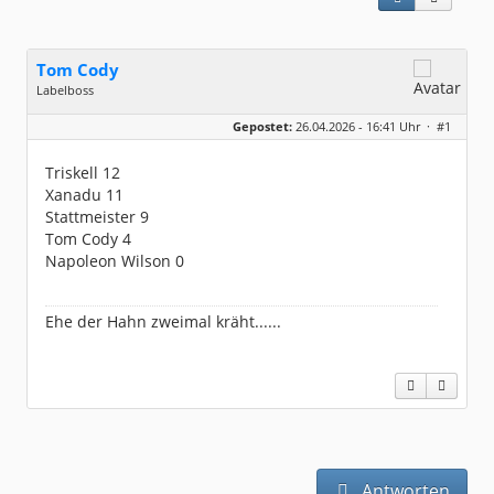
Tom Cody
Labelboss
Geschlecht:
Gepostet:
26.04.2026 - 16:41 Uhr ·
#1
Herkunft:
Dortmund
Alter:
70
Beiträge:
53896
Triskell 12
Dabei seit:
11 / 2006
Xanadu 11
Stattmeister 9
Tom Cody 4
Napoleon Wilson 0
Ehe der Hahn zweimal kräht......
Antworten