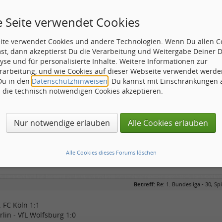
rkusen - FC Augsburg 2:1
m - Borussia Dortmund 1:2
e Seite verwendet Cookies
n - Hamburger SV 1:2
kfurt - RB Leipzig 1:2
eite verwendet Cookies und andere Technologien. Wenn Du allen C
1. FC Heidenheim 1:2
st, dann akzeptierst Du die Verarbeitung und Weitergabe Deiner 
chen - VfB Stuttgart 2:1
yse und für personalisierte Inhalte. Weitere Informationen zur
ladbach - FSV Mainz 05 0:2
rarbeitung, und wie Cookies auf dieser Webseite verwendet werde
 Du in den
Datenschutzhinweisen
. Du kannst mit Einschränkungen
eems longer
h die technisch notwendigen Cookies akzeptieren.
Nur notwendige erlauben
Alle Cookies erlauben
Alle Cookies dieses Forums löschen
Betreff:
Re: 1. Bundesliga - 30, Spi
1. FC Köln 1:1
rlin - VfL Wolfsburg 1:0