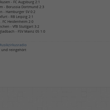
rkusen - FC Augsburg 2:1
m - Borussia Dortmund 2:3
n - Hamburger SV 0:2
kfurt - RB Leipzig 2:1
1. FC Heidenheim 2:0
chen - VfB Stuttgart 3:2
ladbach - FSV Mainz 05 1:0
Musikzirkusradio
t und reingehört