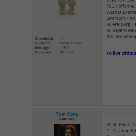
TSG Hoffenhei
Werder Breme
Eintracht Fran
SC Freiburg -
FC Bayern Mün
Bor. Möncheng
Geschlecht:
Herkunft:
Meinerzhagen
Beiträge:
14322
Dabei seit:
08 / 2009
To live witho
Tom Cody
Labelboss
FC St. Pauli - 
1. FC Union Be