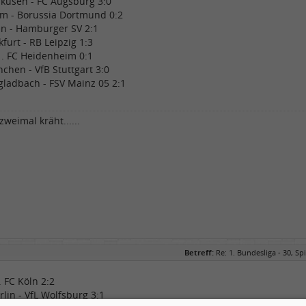
rkusen - FC Augsburg 3:0
m - Borussia Dortmund 0:2
n - Hamburger SV 2:1
kfurt - RB Leipzig 1:3
1. FC Heidenheim 0:1
chen - VfB Stuttgart 3:0
ladbach - FSV Mainz 05 2:1
weimal kräht......
Betreff:
Re: 1. Bundesliga - 30, Spi
1. FC Köln 2:2
rlin - VfL Wolfsburg 3:1