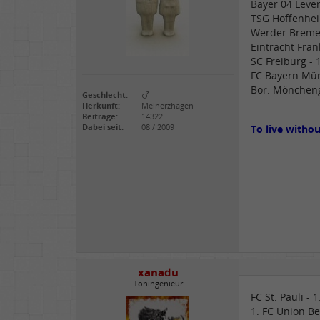
Bayer 04 Leve
TSG Hoffenhei
Werder Breme
Eintracht Fran
SC Freiburg - 
FC Bayern Mün
Bor. Möncheng
Geschlecht:
Herkunft:
Meinerzhagen
Beiträge:
14322
Dabei seit:
08 / 2009
To live witho
xanadu
Toningenieur
FC St. Pauli - 
1. FC Union Be