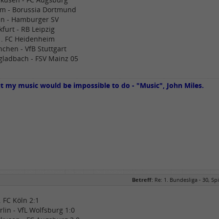
m - Borussia Dortmund
n - Hamburger SV
kfurt - RB Leipzig
 1. FC Heidenheim
chen - VfB Stuttgart
ladbach - FSV Mainz 05
ut my music would be impossible to do - "Music", John Miles.
Betreff:
Re: 1. Bundesliga - 30, Spi
1. FC Köln 2:1
rlin - VfL Wolfsburg 1:0