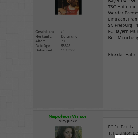
Bayer 04 Leve
TSG Hoffenhei
Werder Breme
Eintracht Fran
SC Freiburg - 
FC Bayern Mün
Geschlecht:
Herkunft:
Dortmund
Bor. Möncheng
Alter:
70
Beiträge:
53898
Dabei seit:
11 / 2006
Ehe der Hahn z
Napoleon Wilson
Vinyljunkie
FC St. Pauli - 
1. FC Union Be