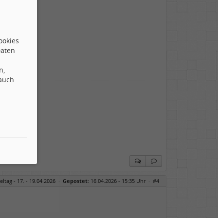
ookies
Daten
n,
 auch
eltag - 17. - 19.04.2026
·
Gepostet:
16.04.2026 - 15:35 Uhr ·
#4