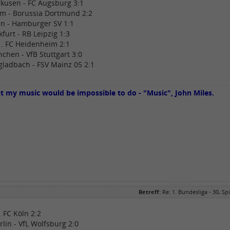
rkusen - FC Augsburg 3:1
m - Borussia Dortmund 2:2
n - Hamburger SV 1:1
kfurt - RB Leipzig 1:3
1. FC Heidenheim 2:1
chen - VfB Stuttgart 3:0
ladbach - FSV Mainz 05 2:1
ut my music would be impossible to do - "Music", John Miles.
Betreff:
Re: 1. Bundesliga - 30, Spi
1. FC Köln 2:2
rlin - VfL Wolfsburg 2:0