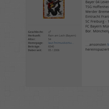
Bayer 04 Leve
TSG Hoffenhei
Werder Breme
Eintracht Fran
SC Freiburg - 
FC Bayern Mün
Bor. Möncheng
Geschlecht:
Herkunft:
Rain am Lech (Bayern)
Alter:
54
Homepage:
laut.fm/musikzirku…
....ansonsten
Beiträge:
6540
hereinspazier
Dabei seit:
05 / 2006