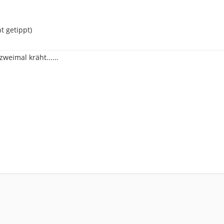
t getippt)
weimal kräht......