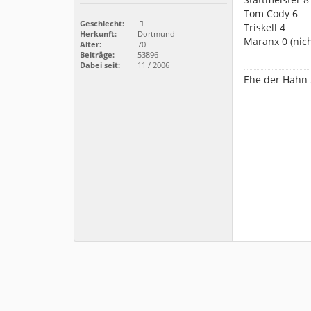
Tom Cody 6
Geschlecht:
Triskell 4
Herkunft:
Dortmund
Maranx 0 (nich
Alter:
70
Beiträge:
53896
Dabei seit:
11 / 2006
Ehe der Hahn z