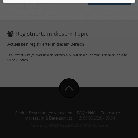
Registrierte in diesem Topic
Aktuell kein registrierter in diesem Bereich
Die Statistik zeigt, wer in den letzten 5 Minuten online war. Erneuerung alle
90 Sekunden.
Cookie-Einstellungen verwalten
·
FAQ / Hilfe
·
Teamseite
·
Impressum & Datenschutz
|
09.08.2026 - 09:34
Powered by
CBACK Forum
© 2026
CBACK Software