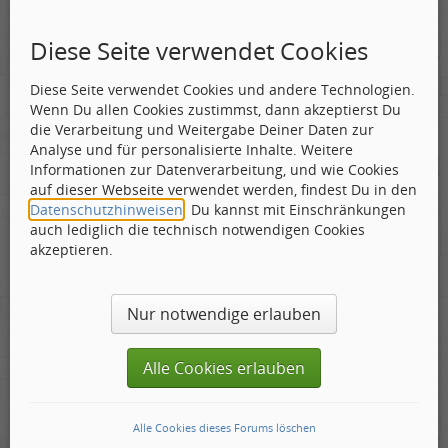
Diese Seite verwendet Cookies
Stattmeister
Produzent
Diese Seite verwendet Cookies und andere Technologien.
Geschlecht:
Wenn Du allen Cookies zustimmst, dann akzeptierst Du
Gepostet:
09.03.2026 - 09:17 Uhr ·
#1
Herkunft:
Meinerzhagen
die Verarbeitung und Weitergabe Deiner Daten zur
Beiträge:
14322
Dabei seit:
08 / 2009
Analyse und für personalisierte Inhalte. Weitere
Tom Cody 16
Informationen zur Datenverarbeitung, und wie Cookies
Stattmeister 15
auf dieser Webseite verwendet werden, findest Du in den
Triskell 11
Datenschutzhinweisen
. Du kannst mit Einschränkungen
Napoleon Wilson 10
auch lediglich die technisch notwendigen Cookies
akzeptieren.
To live without my music would be impossible to
do - "Music", John Miles.
Nur notwendige erlauben
Alle Cookies erlauben
Alle Cookies dieses Forums löschen
Antworten