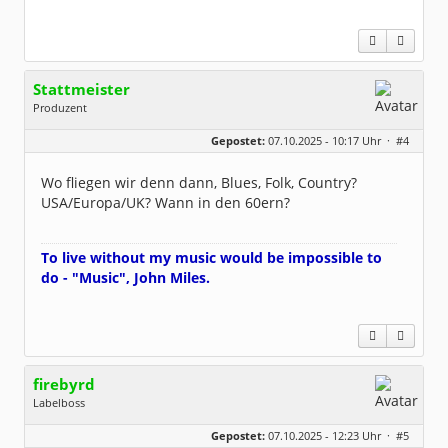
Stattmeister
Produzent
Geschlecht:
Gepostet:
07.10.2025 - 10:17 Uhr ·
#4
Herkunft:
Meinerzhagen
Beiträge:
14321
Dabei seit:
08 / 2009
Wo fliegen wir denn dann, Blues, Folk, Country?
USA/Europa/UK? Wann in den 60ern?
To live without my music would be impossible to
do - "Music", John Miles.
firebyrd
Labelboss
Geschlecht:
keine Angabe
Gepostet:
07.10.2025 - 12:23 Uhr ·
#5
Herkunft:
Hausgeburt (Ausgeburt?)