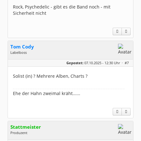
Dabei seit:
07 / 2008
Rock, Psychedelic - gibt es die Band noch - mit
Sicherheit nicht
Tom Cody
Labelboss
Geschlecht:
Gepostet:
07.10.2025 - 12:30 Uhr ·
#7
Herkunft:
Dortmund
Alter:
70
Beiträge:
53878
Solist (in) ? Mehrere Alben, Charts ?
Dabei seit:
11 / 2006
Ehe der Hahn zweimal kräht......
Stattmeister
Produzent
Geschlecht: