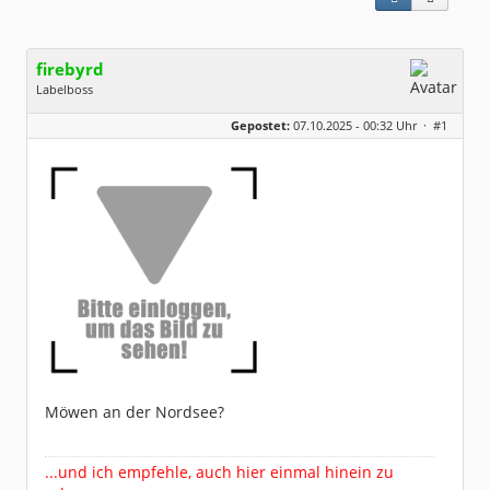
firebyrd
Labelboss
Geschlecht:
keine Angabe
Gepostet:
07.10.2025 - 00:32 Uhr ·
#1
Herkunft:
Hausgeburt (Ausgeburt?)
Beiträge:
48848
Dabei seit:
05 / 2006
Möwen an der Nordsee?
...und ich empfehle, auch hier einmal hinein zu