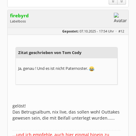
firebyrd
Labelboss
Geschlecht:
keine Angabe
Gepostet:
07.10.2025 - 17:54 Uhr ·
#12
Herkunft:
Hausgeburt (Ausgeburt?)
Beiträge:
48848
Dabei seit:
05 / 2006
Zitat geschrieben von Tom Cody
Ja, genau ! Und es ist nicht Paternoster.
gelöst!
Das Betrugsalbum, nix live, das sollen wohl Outtakes
gewesen sein, die mit Beifall unterlegt wurden......
...und ich empfehle, auch hier einmal hinein zu