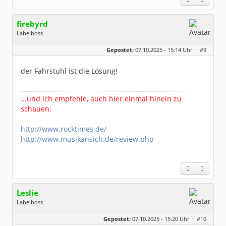
firebyrd
Labelboss
Geschlecht:
keine Angabe
Gepostet:
07.10.2025 - 15:14 Uhr ·
#9
Herkunft:
Hausgeburt (Ausgeburt?)
Beiträge:
48848
Dabei seit:
05 / 2006
der Fahrstuhl ist die Lösung!
...und ich empfehle, auch hier einmal hinein zu
schauen:
http://www.rocktimes.de/
http://www.musikansich.de/review.php
Leslie
Labelboss
Geschlecht:
keine Angabe
Gepostet:
07.10.2025 - 15:20 Uhr ·
#10
Herkunft:
in der Mitte zwischen Kölnarena und Festhalle Ffm