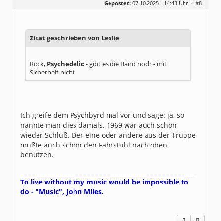
Gepostet:
07.10.2025 - 14:43 Uhr ·
#8
Herkunft:
Meinerzhagen
Beiträge:
14321
Dabei seit:
08 / 2009
Zitat geschrieben von Leslie
Rock,
Psychedelic
- gibt es die Band noch - mit
Sicherheit nicht
Ich greife dem Psychbyrd mal vor und sage: ja, so
nannte man dies damals. 1969 war auch schon
wieder Schluß. Der eine oder andere aus der Truppe
mußte auch schon den Fahrstuhl nach oben
benutzen.
To live without my music would be impossible to
do - "Music", John Miles.