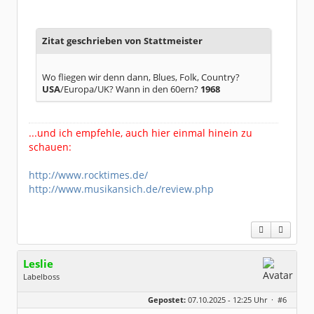
Beiträge:
48848
Dabei seit:
05 / 2006
Zitat geschrieben von Stattmeister
Wo fliegen wir denn dann, Blues, Folk, Country?
USA
/Europa/UK? Wann in den 60ern?
1968
...und ich empfehle, auch hier einmal hinein zu
schauen:
http://www.rocktimes.de/
http://www.musikansich.de/review.php
Leslie
Labelboss
Geschlecht:
keine Angabe
Gepostet:
07.10.2025 - 12:25 Uhr ·
#6
Herkunft:
in der Mitte zwischen Kölnarena und Festhalle Ffm
Beiträge:
48734