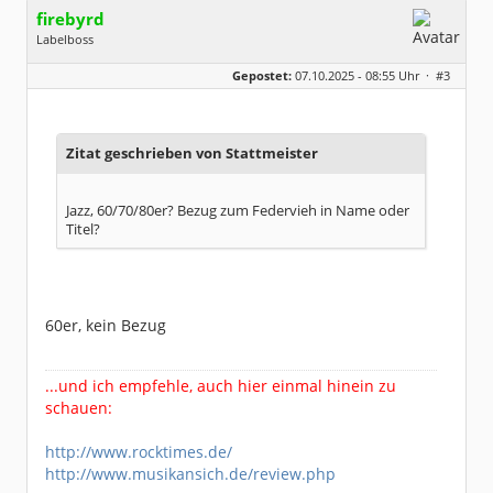
firebyrd
Labelboss
Geschlecht:
keine Angabe
Gepostet:
07.10.2025 - 08:55 Uhr ·
#3
Herkunft:
Hausgeburt (Ausgeburt?)
Beiträge:
48848
Dabei seit:
05 / 2006
Zitat geschrieben von Stattmeister
Jazz, 60/70/80er? Bezug zum Federvieh in Name oder
Titel?
60er, kein Bezug
...und ich empfehle, auch hier einmal hinein zu
schauen:
http://www.rocktimes.de/
http://www.musikansich.de/review.php