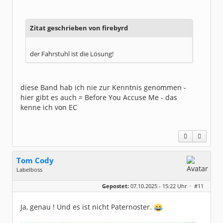
Beiträge:
48734
Dabei seit:
07 / 2008
Zitat geschrieben von firebyrd
der Fahrstuhl ist die Lösung!
diese Band hab ich nie zur Kenntnis genommen -
hier gibt es auch = Before You Accuse Me - das
kenne ich von EC
Tom Cody
Labelboss
Geschlecht:
Gepostet:
07.10.2025 - 15:22 Uhr ·
#11
Herkunft:
Dortmund
Alter:
70
Beiträge:
53878
Ja, genau ! Und es ist nicht Paternoster.
Dabei seit:
11 / 2006