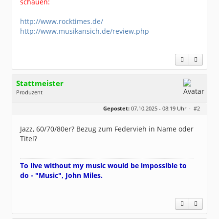
schauen:
http://www.rocktimes.de/
http://www.musikansich.de/review.php
Stattmeister
Produzent
Geschlecht:
Gepostet:
07.10.2025 - 08:19 Uhr ·
#2
Herkunft:
Meinerzhagen
Beiträge:
14321
Dabei seit:
08 / 2009
Jazz, 60/70/80er? Bezug zum Federvieh in Name oder
Titel?
To live without my music would be impossible to
do - "Music", John Miles.