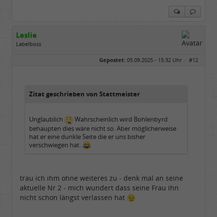
Leslie
Labelboss
Geschlecht:
keine Angabe
Gepostet:
05.09.2025 - 15:32 Uhr ·
#12
Herkunft:
in der Mitte zwischen Kölnarena und Festhalle Ffm
Beiträge:
48741
Dabei seit:
07 / 2008
Zitat geschrieben von Stattmeister
Unglaublich
Wahrscheinlich wird Bohlenbyrd
behaupten dies wäre nicht so. Aber möglicherweise
hat er eine dunkle Seite die er uns bisher
verschwiegen hat.
trau ich ihm ohne weiteres zu - denk mal an seine
aktuelle Nr 2 - mich wundert dass seine Frau ihn
nicht schon längst verlassen hat