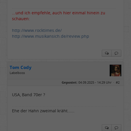
...und ich empfehle, auch hier einmal hinein zu
schauen:
http://www.rocktimes.de/
http://www.musikansich.de/review.php
Tom Cody
Labelboss
Geschlecht:
Gepostet:
04.09.2025 - 14:29 Uhr ·
#2
Herkunft:
Dortmund
Alter:
70
Beiträge:
53888
USA, Band 70er ?
Dabei seit:
11 / 2006
Ehe der Hahn zweimal kräht......