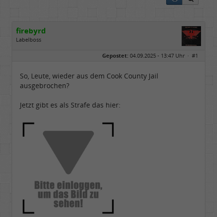
firebyrd
Labelboss
Geschlecht:
keine Angabe
Gepostet:
04.09.2025 - 13:47 Uhr ·
#1
Herkunft:
Hausgeburt (Ausgeburt?)
Beiträge:
48860
Dabei seit:
05 / 2006
So, Leute, wieder aus dem Cook County Jail
ausgebrochen?
Jetzt gibt es als Strafe das hier: