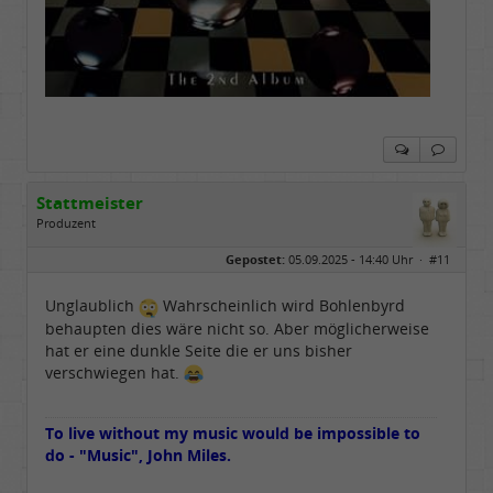
Stattmeister
Produzent
Geschlecht:
Gepostet:
05.09.2025 - 14:40 Uhr ·
#11
Herkunft:
Meinerzhagen
Beiträge:
14322
Dabei seit:
08 / 2009
Unglaublich
Wahrscheinlich wird Bohlenbyrd
behaupten dies wäre nicht so. Aber möglicherweise
hat er eine dunkle Seite die er uns bisher
verschwiegen hat.
To live without my music would be impossible to
do - "Music", John Miles.