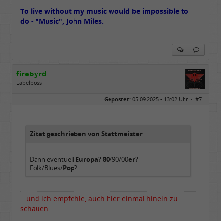
To live without my music would be impossible to
do - "Music", John Miles.
firebyrd
Labelboss
Geschlecht:
keine Angabe
Gepostet:
05.09.2025 - 13:02 Uhr ·
#7
Herkunft:
Hausgeburt (Ausgeburt?)
Beiträge:
48860
Dabei seit:
05 / 2006
Zitat geschrieben von Stattmeister
Dann eventuell
Europa
?
80
/90/00
er
?
Folk/Blues/
Pop
?
...und ich empfehle, auch hier einmal hinein zu
schauen: