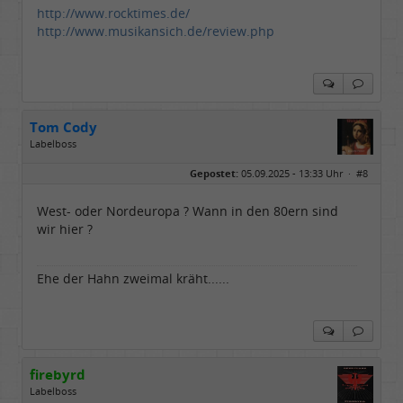
http://www.rocktimes.de/
http://www.musikansich.de/review.php
Tom Cody
Labelboss
Geschlecht:
Gepostet:
05.09.2025 - 13:33 Uhr ·
#8
Herkunft:
Dortmund
Alter:
70
Beiträge:
53888
West- oder Nordeuropa ? Wann in den 80ern sind
Dabei seit:
11 / 2006
wir hier ?
Ehe der Hahn zweimal kräht......
firebyrd
Labelboss