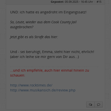
Gepostet:
05.09.2025 - 16:45 Uhr ·
#15
Herkunft:
Hausgeburt (Ausgeburt?)
Beiträge:
48860
Dabei seit:
05 / 2006
UND: ich hatte es angedroht im Eingangssatz!
So, Leute, wieder aus dem Cook County Jail
ausgebrochen?
Jetzt gibt es als Strafe das hier:
Und - sei beruhigt, Emma, steht hier nicht, ehrlich!
(aber ich leihe sie mir gern von Dir aus...)
...und ich empfehle, auch hier einmal hinein zu
schauen:
http://www.rocktimes.de/
http://www.musikansich.de/review.php