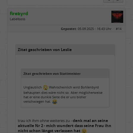
firebyrd
Labelboss
Geschlecht:
keine Angabe
Gepostet:
05.09.2025 - 16:43 Uhr ·
#14
Herkunft:
Hausgeburt (Ausgeburt?)
Beiträge:
48860
Dabei seit:
05 / 2006
Zitat geschrieben von Leslie
Zitat geschrieben von Stattmeister
Unglaublich
Wahrscheinlich wird Bohlenbyrd
behaupten dies wäre nicht so. Aber möglicherweise
hat er eine dunkle Seite die er uns bisher
verschwiegen hat.
trau ich ihm ohne weiteres zu -
denk mal an seine
aktuelle Nr 2 - mich wundert dass seine Frau ihn
nicht schon längst verlassen hat