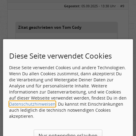
Geschlecht:
keine Angabe
Gepostet:
05.09.2025 - 13:38 Uhr ·
#9
Herkunft:
Hausgeburt (Ausgeburt?)
Beiträge:
48860
Dabei seit:
05 / 2006
Zitat geschrieben von Tom Cody
West- oder Nordeuropa ? Wann in den 80ern sind wir
hier ?
Diese Seite verwendet Cookies
Diese Seite verwendet Cookies und andere Technologien.
Wenn Du allen Cookies zustimmst, dann akzeptierst Du
FÜR MICH: Mitteleuropa, 1985
die Verarbeitung und Weitergabe Deiner Daten zur
Analyse und für personalisierte Inhalte. Weitere
...und ich empfehle, auch hier einmal hinein zu
Informationen zur Datenverarbeitung, und wie Cookies
schauen:
auf dieser Webseite verwendet werden, findest Du in den
Datenschutzhinweisen
. Du kannst mit Einschränkungen
http://www.rocktimes.de/
auch lediglich die technisch notwendigen Cookies
http://www.musikansich.de/review.php
akzeptieren.
Nur notwendige erlauben