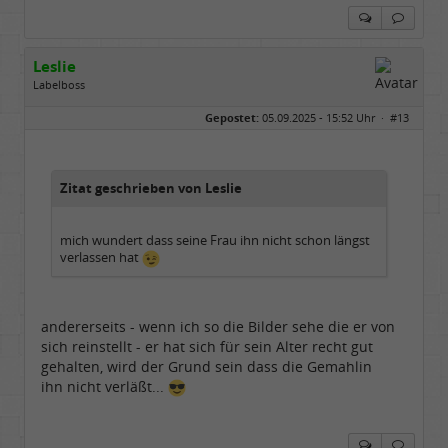
Leslie
Labelboss
Geschlecht:
keine Angabe
Gepostet:
05.09.2025 - 15:52 Uhr ·
#13
Herkunft:
in der Mitte zwischen Kölnarena und Festhalle Ffm
Beiträge:
48741
Dabei seit:
07 / 2008
Zitat geschrieben von Leslie
mich wundert dass seine Frau ihn nicht schon längst
verlassen hat
andererseits - wenn ich so die Bilder sehe die er von
sich reinstellt - er hat sich für sein Alter recht gut
gehalten, wird der Grund sein dass die Gemahlin
ihn nicht verläßt...