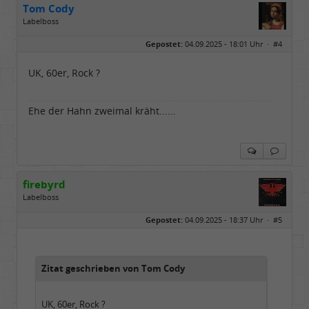
Tom Cody
Labelboss
Geschlecht:
Gepostet:
04.09.2025 - 18:01 Uhr ·
#4
Herkunft:
Dortmund
Alter:
70
Beiträge:
53888
UK, 60er, Rock ?
Dabei seit:
11 / 2006
Ehe der Hahn zweimal kräht......
firebyrd
Labelboss
Geschlecht:
keine Angabe
Gepostet:
04.09.2025 - 18:37 Uhr ·
#5
Herkunft:
Hausgeburt (Ausgeburt?)
Beiträge:
48860
Dabei seit:
05 / 2006
Zitat geschrieben von Tom Cody
UK, 60er, Rock ?