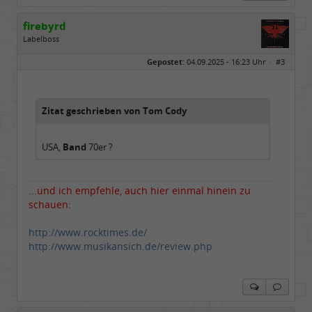
firebyrd
Labelboss
Geschlecht:
keine Angabe
Gepostet:
04.09.2025 - 16:23 Uhr ·
#3
Herkunft:
Hausgeburt (Ausgeburt?)
Beiträge:
48860
Dabei seit:
05 / 2006
Zitat geschrieben von Tom Cody
USA,
Band
70er ?
...und ich empfehle, auch hier einmal hinein zu
schauen:
http://www.rocktimes.de/
http://www.musikansich.de/review.php