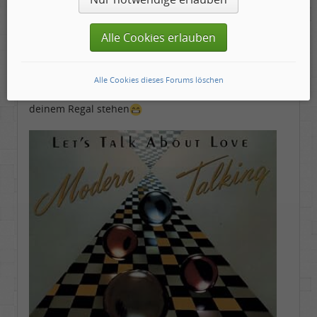
Emma
Alle Cookies erlauben
DJ
Geschlecht:
keine Angabe
Gepostet:
05.09.2025 - 13:57 Uhr ·
#10
Beiträge:
4853
Dabei seit:
01 / 2009
Alle Cookies dieses Forums löschen
Ich hatte schon befürchtet, du hättest sowas in
deinem Regal stehen