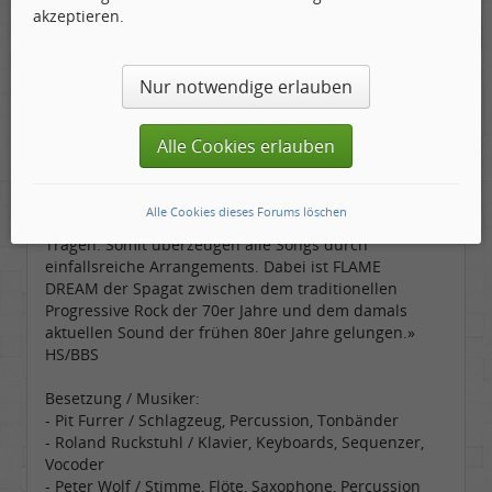
Rezension BBS
akzeptieren.
„Gerade Titel wie der dynamische Opener „Full
Moon“ oder der nachfolgende Song „Nocturnal
Flight“ erwecken durch die Hinzunahme von
Nur notwendige erlauben
Blasinstrumenten ein eigenes Flair und erweitern
die symphonische Komponente um moderate
Jazzelemente. Das Saxophon lässt dann auch
Alle Cookies erlauben
Erinnerung an einen Van der Graaf Generator
aufkommen und erweitert den Sound um eine
düstere Komponente. Dies kommt besonders im
Alle Cookies dieses Forums löschen
dreigeteilten Longtrack „Strange Meeting“ zum
Tragen. Somit überzeugen alle Songs durch
einfallsreiche Arrangements. Dabei ist FLAME
DREAM der Spagat zwischen dem traditionellen
Progressive Rock der 70er Jahre und dem damals
aktuellen Sound der frühen 80er Jahre gelungen.»
HS/BBS
Besetzung / Musiker:
- Pit Furrer / Schlagzeug, Percussion, Tonbänder
- Roland Ruckstuhl / Klavier, Keyboards, Sequenzer,
Vocoder
- Peter Wolf / Stimme, Flöte, Saxophone, Percussion