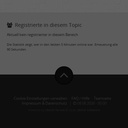
Registrierte in diesem Topic
Aktuell kein registrierter in diesem Bereich
Die Statistik zeigt, wer in den letzten 5 Minuten online war. Erneuerung alle
90 Sekunden.
Cookie-Einstellungen verwalten
·
FAQ / Hilfe
·
Teamseite
·
Impressum & Datenschutz
|
08.08.2026 - 00:00
Powered by
CBACK Forum
© 2026
CBACK Software