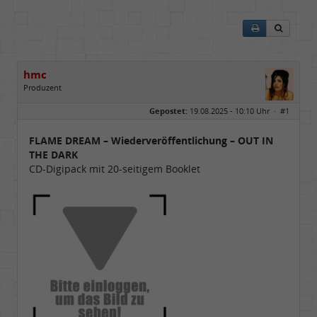
hmc
Produzent
Geschlecht:
Gepostet:
19.08.2025 - 10:10 Uhr ·
#1
Herkunft:
NRW
Alter:
69
Homepage:
youtube.com/@hcsro…
FLAME DREAM – Wiederveröffentlichung – OUT IN
Beiträge:
17571
THE DARK
Dabei seit:
04 / 2006
CD-Digipack mit 20-seitigem Booklet