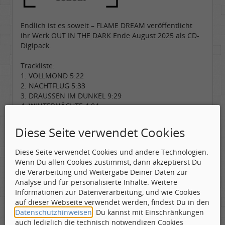
Endlich ist es soweit – FLAME DREAM veröffentlicht
ihr Werk OUT IN THE DARK Ende August 2025 als CD-
Digipack.
Trackliste:
1. VOLLMOND 5:22
2. NACHTFLUG 5:33
3. DRAUSSEN IM DUNKEL 9:29
4. WINTERNÄCHTE 4:04
5. SELTSAME TREFFEN 16:34
Diese Seite verwendet Cookies
Rezensions-Newsletter CARPE DIEM
«Ein durch und durch starkes und überzeugendes
Diese Seite verwendet Cookies und andere Technologien.
Werk. Das über neunminütige Titelstück „Out in the
Wenn Du allen Cookies zustimmst, dann akzeptierst Du
Dark“ zeigt, wie virtuos und geschickt die Musik von
die Verarbeitung und Weitergabe Deiner Daten zur
FLAME DREAM angelegt ist. «Strange Meeting» – eine
Analyse und für personalisierte Inhalte. Weitere
einzigartig gelungene Suite mit einer Gesamtdauer
Informationen zur Datenverarbeitung, und wie Cookies
von über 16 Minuten. Grossartig!»
auf dieser Webseite verwendet werden, findest Du in den
TS/CARPE DIEM
Datenschutzhinweisen
. Du kannst mit Einschränkungen
auch lediglich die technisch notwendigen Cookies