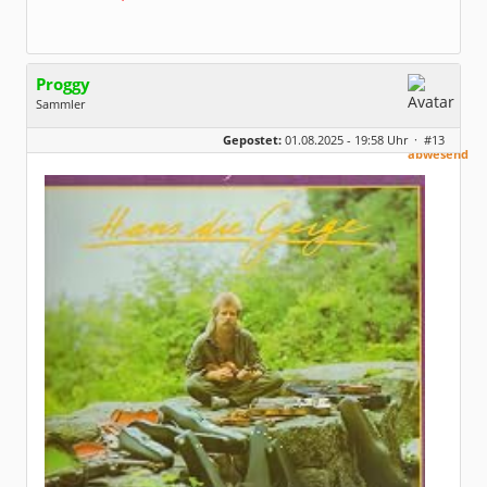
Proggy
Sammler
Geschlecht:
keine Angabe
aktuell
Gepostet:
01.08.2025 - 19:58 Uhr ·
#13
Alter:
26
abwesend
Beiträge:
835
Dabei seit:
01 / 2025