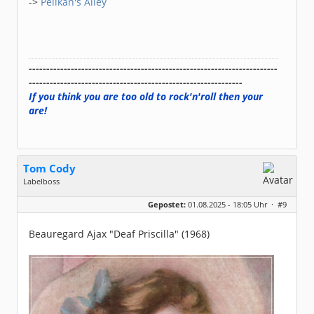
->
Pelikan's Alley
-----------------------------------------------------------------------
-------------------------------------------------------------
If you think you are too old to rock'n'roll then your
are!
Tom Cody
Labelboss
Geschlecht:
Gepostet:
01.08.2025 - 18:05 Uhr ·
#9
Herkunft:
Dortmund
Alter:
70
Beiträge:
53915
Beauregard Ajax "Deaf Priscilla" (1968)
Dabei seit:
11 / 2006