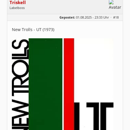
Triskell
Labelboss
Geschlecht:
Gepostet:
01.08.2025 - 23:33 Uhr ·
#18
Herkunft:
Berlin
Alter:
68
Beiträge:
55915
New Trolls - UT (1973)
Dabei seit:
04 / 2006