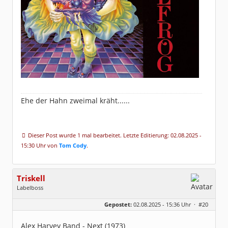
Ehe der Hahn zweimal kräht......
Dieser Post wurde 1 mal bearbeitet. Letzte Editierung: 02.08.2025 -
15:30 Uhr von
Tom Cody
.
Triskell
Labelboss
Geschlecht:
Gepostet:
02.08.2025 - 15:36 Uhr ·
#20
Herkunft:
Berlin
Alter:
68
Beiträge:
55915
Alex Harvey Band - Next (1973)