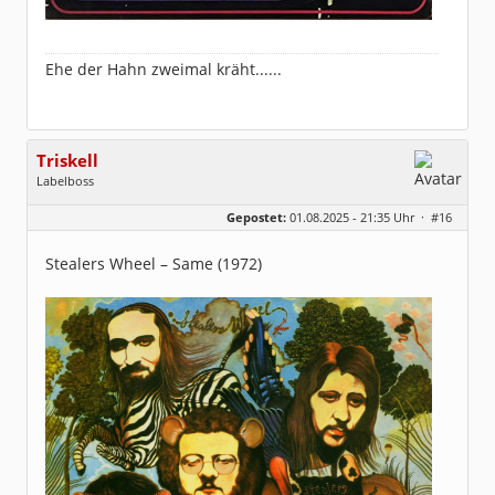
Ehe der Hahn zweimal kräht......
Triskell
Labelboss
Geschlecht:
Gepostet:
01.08.2025 - 21:35 Uhr ·
#16
Herkunft:
Berlin
Alter:
68
Beiträge:
55915
Stealers Wheel – Same (1972)
Dabei seit:
04 / 2006