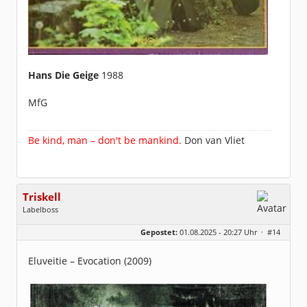
Hans Die Geige
1988
MfG
Be kind, man – don't be mankind.
Don van Vliet
Triskell
Labelboss
Geschlecht:
Gepostet:
01.08.2025 - 20:27 Uhr ·
#14
Herkunft:
Berlin
Alter:
68
Beiträge:
55915
Eluveitie – Evocation (2009)
Dabei seit:
04 / 2006