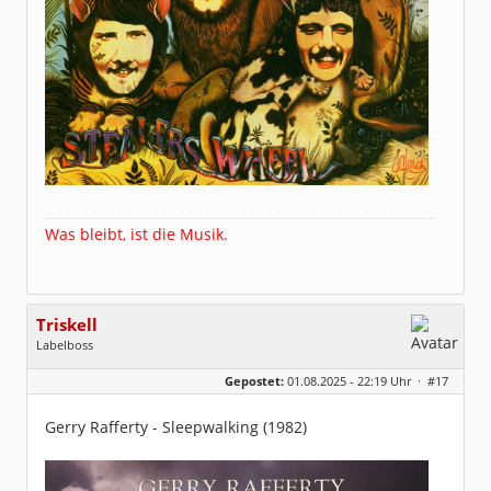
Was bleibt, ist die Musik.
Triskell
Labelboss
Geschlecht:
Gepostet:
01.08.2025 - 22:19 Uhr ·
#17
Herkunft:
Berlin
Alter:
68
Beiträge:
55915
Gerry Rafferty - Sleepwalking (1982)
Dabei seit:
04 / 2006