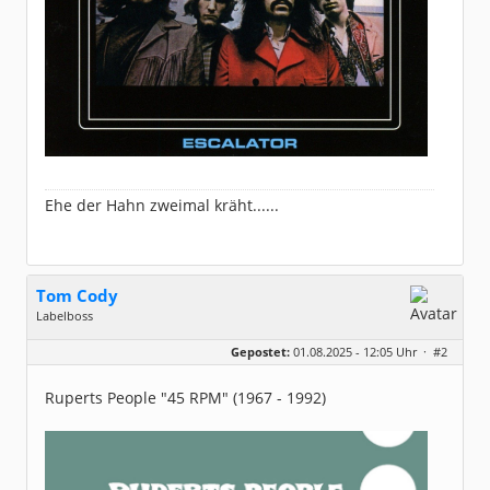
Ehe der Hahn zweimal kräht......
Tom Cody
Labelboss
Geschlecht:
Gepostet:
01.08.2025 - 12:05 Uhr ·
#2
Herkunft:
Dortmund
Alter:
70
Beiträge:
53915
Ruperts People "45 RPM" (1967 - 1992)
Dabei seit:
11 / 2006