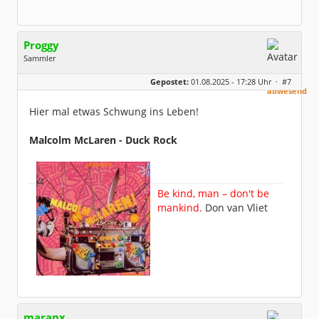
Proggy
Sammler
Geschlecht:
keine Angabe
aktuell
Gepostet:
01.08.2025 - 17:28 Uhr ·
#7
Alter:
26
abwesend
Beiträge:
835
Dabei seit:
01 / 2025
Hier mal etwas Schwung ins Leben!
Malcolm McLaren - Duck Rock
Be kind, man – don't be
mankind.
Don van Vliet
maranx