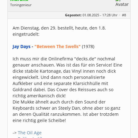
Toningenieur
Geschlecht:
Gepostet:
01.08.2025 - 17:28 Uhr ·
#8
Herkunft:
Hachenburg/Westerwald
Alter:
70
Homepage:
sunnyboytimmi.jimd…
Am Dienstag, den 29. bestellt, heute, den 1.8.
Beiträge:
6910
eingetrudelt:
Dabei seit:
12 / 2006
Jay Days
-
"Between The Swells"
(1978)
Ich muss mir die Onlinefirma "decks.de" nochmal
genauer anschauen. Was ist das für ein Service! Eine
dicke stabile Kartonage, das Vinyl innen noch dick
eingewickelt. Und dann noch personalisierte
Aufkleber und eine separate Klarsichhülle mit
Goldrand dabei. Das Cover des Reissues auch so
richtig amerikanisch dick!
Die Mukke ähnelt auch durch den Sound der
Keyboards schwer an Steely Dan, ohne aber so ganz
an deren Qualität ranzukommen. Ist aber trotzdem
eine richtig geile Scheibe!
->
The Oil Age