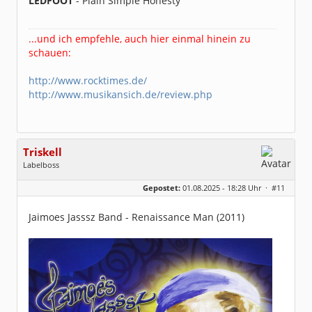
LEDFOOT
- Plain Simple Honesty
...und ich empfehle, auch hier einmal hinein zu
schauen:
http://www.rocktimes.de/
http://www.musikansich.de/review.php
Triskell
Labelboss
Geschlecht:
Gepostet:
01.08.2025 - 18:28 Uhr ·
#11
Herkunft:
Berlin
Alter:
68
Beiträge:
55915
Jaimoes Jasssz Band - Renaissance Man (2011)
Dabei seit:
04 / 2006