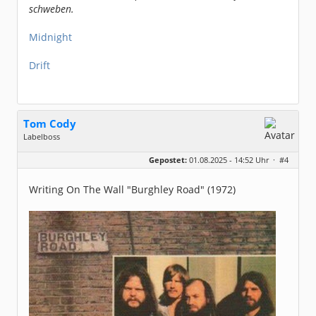
schweben.
Midnight
Drift
Tom Cody
Labelboss
Geschlecht:
Gepostet:
01.08.2025 - 14:52 Uhr ·
#4
Herkunft:
Dortmund
Alter:
70
Beiträge:
53915
Writing On The Wall "Burghley Road" (1972)
Dabei seit:
11 / 2006