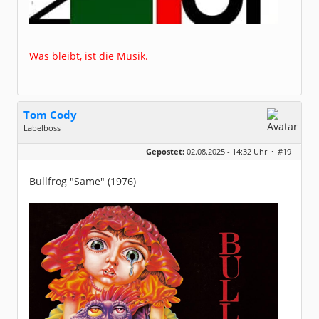
Was bleibt, ist die Musik.
Tom Cody
Labelboss
Geschlecht:
Gepostet:
02.08.2025 - 14:32 Uhr ·
#19
Herkunft:
Dortmund
Alter:
70
Beiträge:
53915
Bullfrog "Same" (1976)
Dabei seit:
11 / 2006