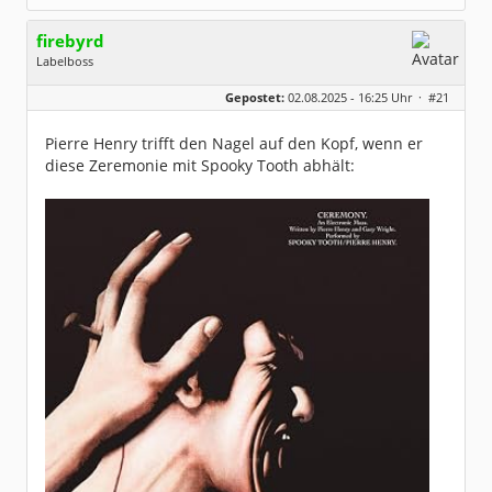
firebyrd
Labelboss
Geschlecht:
keine Angabe
Gepostet:
02.08.2025 - 16:25 Uhr ·
#21
Herkunft:
Hausgeburt (Ausgeburt?)
Beiträge:
48882
Dabei seit:
05 / 2006
Pierre Henry trifft den Nagel auf den Kopf, wenn er
diese Zeremonie mit Spooky Tooth abhält: