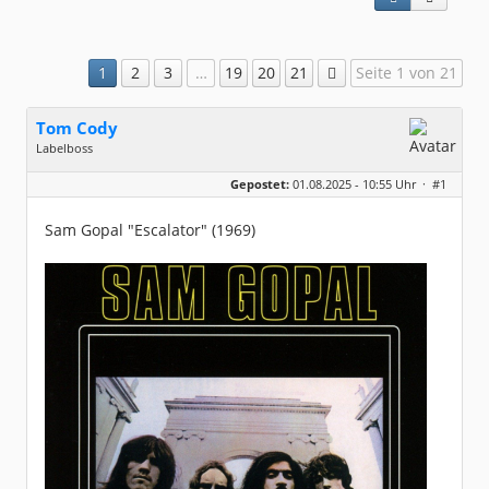
1
2
3
…
19
20
21
Seite 1 von 21
Tom Cody
Labelboss
Geschlecht:
Gepostet:
01.08.2025 - 10:55 Uhr ·
#1
Herkunft:
Dortmund
Alter:
70
Beiträge:
53915
Sam Gopal "Escalator" (1969)
Dabei seit:
11 / 2006