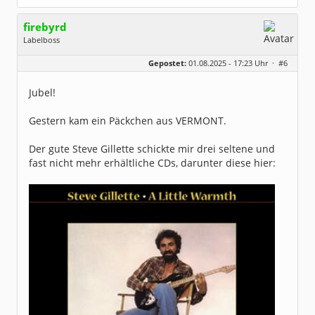
firebyrd
Labelboss
Geschlecht:
keine Angabe
Gepostet:
01.08.2025 - 17:23 Uhr ·
#6
Herkunft:
Hausgeburt (Ausgeburt?)
Beiträge:
48882
Dabei seit:
05 / 2006
Jubel!
Gestern kam ein Päckchen aus VERMONT.
Der gute Steve Gillette schickte mir drei seltene und
fast nicht mehr erhältliche CDs, darunter diese hier: