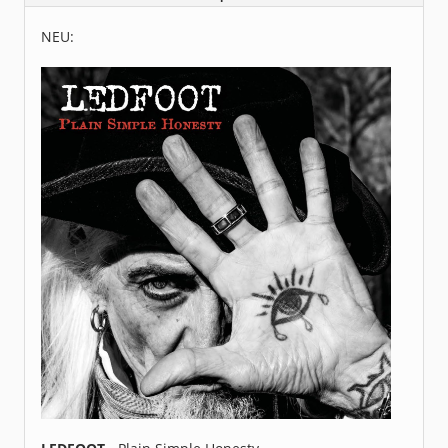
Beiträge:
48882
Dabei seit:
05 / 2006
NEU: