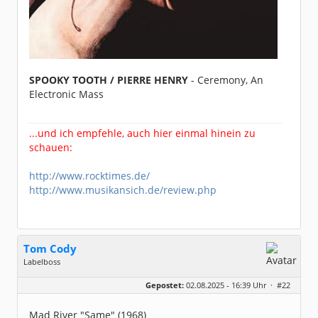
SPOOKY TOOTH / PIERRE HENRY
- Ceremony, An
Electronic Mass
...und ich empfehle, auch hier einmal hinein zu
schauen:
http://www.rocktimes.de/
http://www.musikansich.de/review.php
Tom Cody
Labelboss
Geschlecht:
Gepostet:
02.08.2025 - 16:39 Uhr ·
#22
Herkunft:
Dortmund
Alter:
70
Beiträge:
53915
Mad River "Same" (1968)