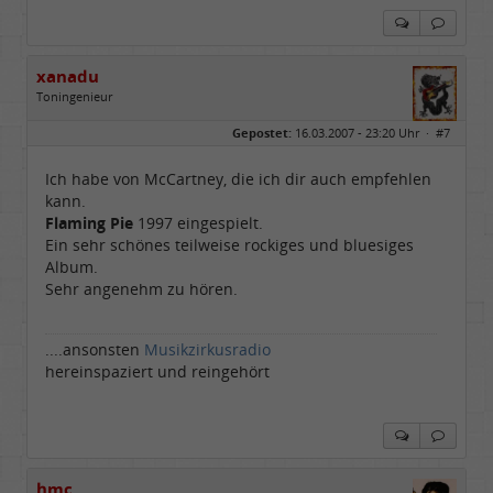
xanadu
Toningenieur
Geschlecht:
Gepostet:
16.03.2007 - 23:20 Uhr ·
#7
Herkunft:
Rain am Lech (Bayern)
Alter:
54
Homepage:
laut.fm/musikzirku…
Ich habe von McCartney, die ich dir auch empfehlen
Beiträge:
6540
kann.
Dabei seit:
05 / 2006
Flaming Pie
1997 eingespielt.
Ein sehr schönes teilweise rockiges und bluesiges
Album.
Sehr angenehm zu hören.
....ansonsten
Musikzirkusradio
hereinspaziert und reingehört
hmc