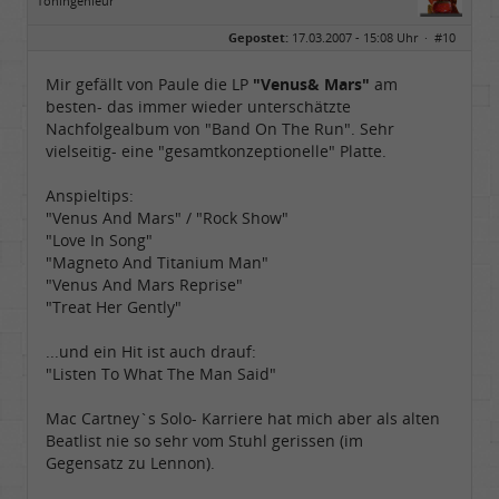
Toningenieur
Geschlecht:
keine Angabe
Gepostet:
17.03.2007 - 15:08 Uhr ·
#10
Herkunft:
Basemountainhome
Alter:
65
Beiträge:
9776
Mir gefällt von Paule die LP
"Venus& Mars"
am
Dabei seit:
02 / 2007
besten- das immer wieder unterschätzte
Nachfolgealbum von "Band On The Run". Sehr
vielseitig- eine "gesamtkonzeptionelle" Platte.
Anspieltips:
"Venus And Mars" / "Rock Show"
"Love In Song"
"Magneto And Titanium Man"
"Venus And Mars Reprise"
"Treat Her Gently"
...und ein Hit ist auch drauf:
"Listen To What The Man Said"
Mac Cartney`s Solo- Karriere hat mich aber als alten
Beatlist nie so sehr vom Stuhl gerissen (im
Gegensatz zu Lennon).