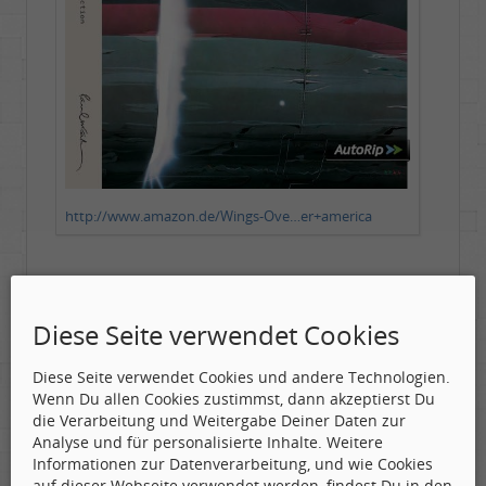
http://www.amazon.de/Wings-Ove…er+america
will ja nix sagen, aber die kostet um die 21
Diese Seite verwendet Cookies
Euronen....
Diese Seite verwendet Cookies und andere Technologien.
Wenn Du allen Cookies zustimmst, dann akzeptierst Du
die Verarbeitung und Weitergabe Deiner Daten zur
Analyse und für personalisierte Inhalte. Weitere
Proggy
Informationen zur Datenverarbeitung, und wie Cookies
auf dieser Webseite verwendet werden, findest Du in den