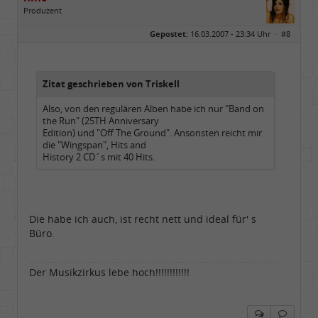
Produzent
Geschlecht:
Gepostet:
16.03.2007 - 23:34 Uhr ·
#8
Herkunft:
NRW
Alter:
69
Homepage:
youtube.com/@hcsro…
Beiträge:
17571
Dabei seit:
04 / 2006
Zitat geschrieben von Triskell
Also, von den regulären Alben habe ich nur "Band on
the Run" (25TH Anniversary
Edition) und "Off The Ground". Ansonsten reicht mir
die "Wingspan", Hits and
History 2 CD´s mit 40 Hits.
Die habe ich auch, ist recht nett und ideal für' s
Büro.
Der Musikzirkus lebe hoch!!!!!!!!!!!!