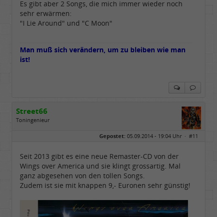
Es gibt aber 2 Songs, die mich immer wieder noch
sehr erwärmen:
"I Lie Around" und "C Moon"
Man muß sich verändern, um zu bleiben wie man
ist!
Street66
Toningenieur
Geschlecht:
keine Angabe
Gepostet:
05.09.2014 - 19:04 Uhr ·
#11
Herkunft:
Nordfriesland
Beiträge:
5506
Dabei seit:
03 / 2009
Seit 2013 gibt es eine neue Remaster-CD von der
Wings over America und sie klingt grossartig. Mal
ganz abgesehen von den tollen Songs.
Zudem ist sie mit knappen 9,- Euronen sehr günstig!