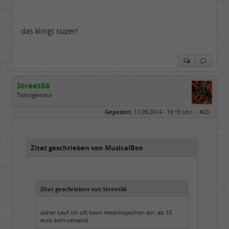
das klingt super!
Street66
Toningenieur
Geschlecht:
keine Angabe
Gepostet:
11.09.2014 - 19:15 Uhr ·
#20
Herkunft:
Nordfriesland
Beiträge:
5506
Dabei seit:
03 / 2009
Zitat geschrieben von MusicalBox
Zitat geschrieben von Street66
daher kauf ich oft beim medimöpschen ein. ab 10
euro kein versand