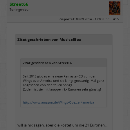
Street66
Toningenieur
Geschlecht:
keine Angabe
Gepostet:
08.09.2014 - 17:03 Uhr ·
#15
Herkunft:
Nordfriesland
Beiträge:
5506
Dabei seit:
03 / 2009
Zitat geschrieben von MusicalBox
Zitat geschrieben von Street66
Seit 2013 gibt es eine neue Remaster-CD von der
Wings over America und sie klingt grossartig. Mal ganz
abgesehen von den tollen Songs.
Zudem ist sie mit knappen 9,- Euronen sehr günstig!
http://www.amazon.de/Wings-Ove…er+america
will ja nix sagen, aber die kostet um die 21 Euronen....