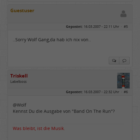
Guestuser
Gepostet:
16.03.2007 - 22:11 Uhr ·
#5
..Sorry Wolf Gang,da hab ich nix von..
Triskell
Labelboss
Geschlecht:
Gepostet:
16.03.2007 - 22:32 Uhr ·
#6
Herkunft:
Berlin
Alter:
68
Beiträge:
55843
@Wolf
Dabei seit:
04 / 2006
Kennst Du die Ausgabe von "Band On The Run"?
Was bleibt, ist die Musik.