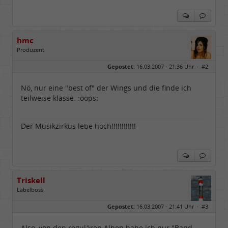
hmc
Produzent
Geschlecht:
Gepostet:
16.03.2007 - 21:36 Uhr ·
#2
Herkunft:
NRW
Alter:
69
Homepage:
youtube.com/@hcsro…
Nö, nur eine "best of" der Wings und die finde ich
Beiträge:
17571
teilweise klasse. :oops:
Dabei seit:
04 / 2006
Der Musikzirkus lebe hoch!!!!!!!!!!!!
Triskell
Labelboss
Geschlecht:
Gepostet:
16.03.2007 - 21:41 Uhr ·
#3
Herkunft:
Berlin
Alter:
68
Beiträge:
55843
Also, von den regulären Alben habe ich nur "Band