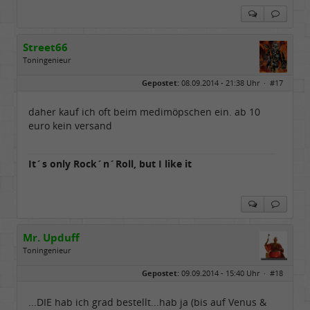
Street66
Toningenieur
Geschlecht:
keine Angabe
Gepostet:
08.09.2014 - 21:38 Uhr ·
#17
Herkunft:
Nordfriesland
Beiträge:
5506
Dabei seit:
03 / 2009
daher kauf ich oft beim medimöpschen ein. ab 10
euro kein versand
It´s only Rock´n´Roll, but I like it
Mr. Upduff
Toningenieur
Geschlecht:
keine Angabe
Gepostet:
09.09.2014 - 15:40 Uhr ·
#18
Herkunft:
Basemountainhome
Alter:
65
Beiträge:
9776
...DIE hab ich grad bestellt...hab ja (bis auf Venus &
Dabei seit:
02 / 2007