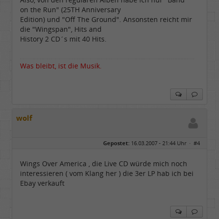
Dabei seit:
04 / 2006
on the Run" (25TH Anniversary
Edition) und "Off The Ground". Ansonsten reicht mir
die "Wingspan", Hits and
History 2 CD´s mit 40 Hits.
Was bleibt, ist die Musik.
wolf
Gepostet:
16.03.2007 - 21:44 Uhr ·
#4
Wings Over America , die Live CD würde mich noch
interessieren ( vom Klang her ) die 3er LP hab ich bei
Ebay verkauft