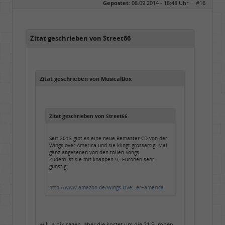
Gepostet:
08.09.2014 - 18:48 Uhr ·
#16
Zitat geschrieben von Street66
Zitat geschrieben von MusicalBox
Zitat geschrieben von Street66
Seit 2013 gibt es eine neue Remaster-CD von der
Wings over America und sie klingt grossartig. Mal
ganz abgesehen von den tollen Songs.
Zudem ist sie mit knappen 9,- Euronen sehr
günstig!
http://www.amazon.de/Wings-Ove…er+america
will ja nix sagen, aber die kostet um die 21 Euronen....