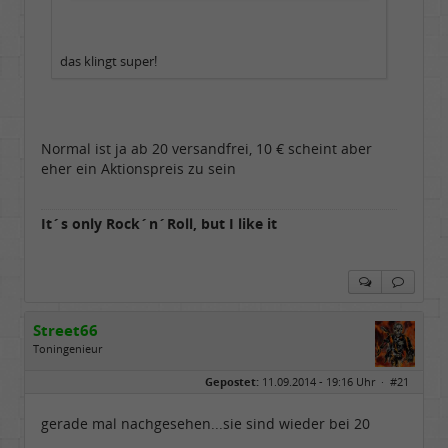
das klingt super!
Normal ist ja ab 20 versandfrei, 10 € scheint aber
eher ein Aktionspreis zu sein
It´s only Rock´n´Roll, but I like it
Street66
Toningenieur
Geschlecht:
keine Angabe
Gepostet:
11.09.2014 - 19:16 Uhr ·
#21
Herkunft:
Nordfriesland
Beiträge:
5506
Dabei seit:
03 / 2009
gerade mal nachgesehen...sie sind wieder bei 20