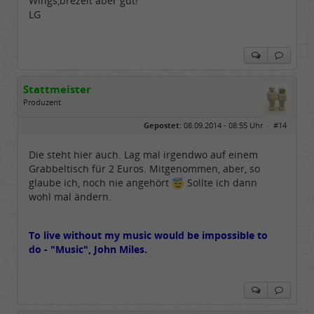
Wings,brezelt aber gut!
LG
Stattmeister
Produzent
Geschlecht:
Gepostet:
08.09.2014 - 08:55 Uhr ·
#14
Herkunft:
Meinerzhagen
Beiträge:
14322
Dabei seit:
08 / 2009
Die steht hier auch. Lag mal irgendwo auf einem
Grabbeltisch für 2 Euros. Mitgenommen, aber, so
glaube ich, noch nie angehört
Sollte ich dann
wohl mal ändern.
To live without my music would be impossible to
do - "Music", John Miles.