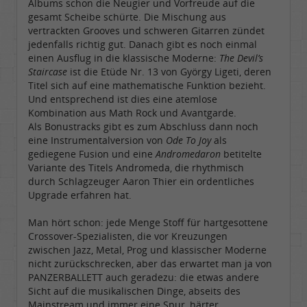
Albums schon die Neugier und Vorfreude auf die
gesamt Scheibe schürte. Die Mischung aus
vertrackten Grooves und schweren Gitarren zündet
jedenfalls richtig gut. Danach gibt es noch einmal
einen Ausflug in die klassische Moderne:
The Devil’s
Staircase
ist die Etüde Nr. 13 von György Ligeti, deren
Titel sich auf eine mathematische Funktion bezieht.
Und entsprechend ist dies eine atemlose
Kombination aus Math Rock und Avantgarde.
Als Bonustracks gibt es zum Abschluss dann noch
eine Instrumentalversion von
Ode To Joy
als
gediegene Fusion und eine
Andromedaron
betitelte
Variante des Titels Andromeda, die rhythmisch
durch Schlagzeuger Aaron Thier ein ordentliches
Upgrade erfahren hat.
Man hört schon: jede Menge Stoff für hartgesottene
Crossover-Spezialisten, die vor Kreuzungen
zwischen Jazz, Metal, Prog und klassischer Moderne
nicht zurückschrecken, aber das erwartet man ja von
PANZERBALLETT auch geradezu: die etwas andere
Sicht auf die musikalischen Dinge, abseits des
Mainstream und immer eine Spur, härter,