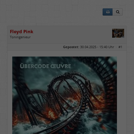
Floyd Pink
Toningenieur
Geschlecht:
keine Angabe
Gepostet:
30.04.2025 - 15:40 Uhr ·
#1
Herkunft:
Freudenstadt
Beiträge:
7827
Dabei seit:
03 / 2007