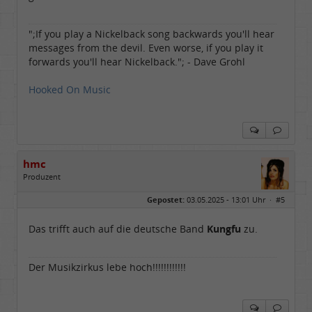
";If you play a Nickelback song backwards you'll hear
messages from the devil. Even worse, if you play it
forwards you'll hear Nickelback."; - Dave Grohl
Hooked On Music
hmc
Produzent
Geschlecht:
Gepostet:
03.05.2025 - 13:01 Uhr ·
#5
Herkunft:
NRW
Alter:
69
Homepage:
youtube.com/@hcsro…
Das trifft auch auf die deutsche Band
Kungfu
zu.
Beiträge:
17571
Dabei seit:
04 / 2006
Der Musikzirkus lebe hoch!!!!!!!!!!!!