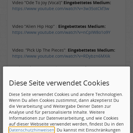
Video “Ode To Joy (Vocal)”:
Eingebettetes Medium:
https://www.youtube.com/watch?v=3w35otCkf3w
Video “Alien Hip Hop” :
Eingebettetes Medium:
https://www.youtube.com/watch?v=nCpIW8o1o9Y
Video: “Pick Up The Pieces”:
Eingebettetes Medium:
https://www.youtube.com/watch?v=RDybzn6MXik
Audio Video “The Devil’s Staircase”:
Eingebettetes
Medium:
https://www.youtube.com/watch?
v=b70lWMWyV4Y
Diese Seite verwendet Cookies
Audio Video “Andromeda”:
Eingebettetes Medium:
Diese Seite verwendet Cookies und andere Technologien.
https://www.youtube.com/watch?v=XGueRu5JImg
Wenn Du allen Cookies zustimmst, dann akzeptierst Du
die Verarbeitung und Weitergabe Deiner Daten zur
Audio Video: “The Four Seasons: Summer”
Analyse und für personalisierte Inhalte. Weitere
Eingebettetes Medium:
Informationen zur Datenverarbeitung, und wie Cookies
https://www.youtube.com/watch?v=duhnDCAnC8A
auf dieser Webseite verwendet werden, findest Du in den
Datenschutzhinweisen
. Du kannst mit Einschränkungen