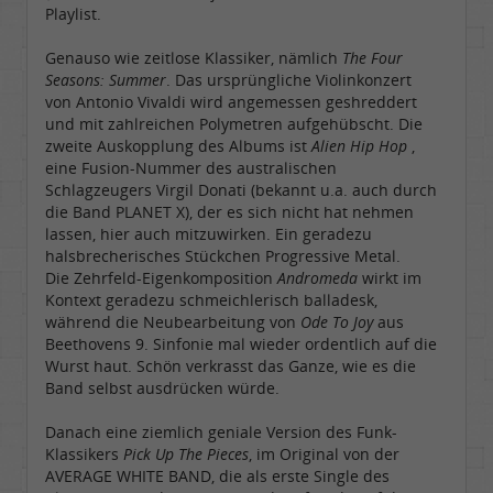
Playlist.
Genauso wie zeitlose Klassiker, nämlich
The Four
Seasons: Summer
. Das ursprüngliche Violinkonzert
von Antonio Vivaldi wird angemessen geshreddert
und mit zahlreichen Polymetren aufgehübscht. Die
zweite Auskopplung des Albums ist
Alien Hip Hop
,
eine Fusion-Nummer des australischen
Schlagzeugers Virgil Donati (bekannt u.a. auch durch
die Band PLANET X), der es sich nicht hat nehmen
lassen, hier auch mitzuwirken. Ein geradezu
halsbrecherisches Stückchen Progressive Metal.
Die Zehrfeld-Eigenkomposition
Andromeda
wirkt im
Kontext geradezu schmeichlerisch balladesk,
während die Neubearbeitung von
Ode To Joy
aus
Beethovens 9. Sinfonie mal wieder ordentlich auf die
Wurst haut. Schön verkrasst das Ganze, wie es die
Band selbst ausdrücken würde.
Danach eine ziemlich geniale Version des Funk-
Klassikers
Pick Up The Pieces
, im Original von der
AVERAGE WHITE BAND, die als erste Single des