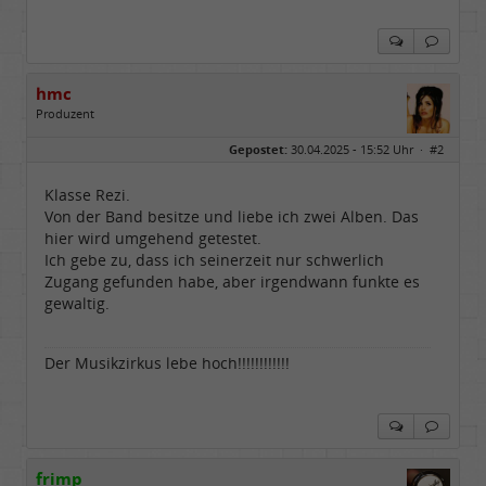
hmc
Produzent
Geschlecht:
Gepostet:
30.04.2025 - 15:52 Uhr ·
#2
Herkunft:
NRW
Alter:
69
Homepage:
youtube.com/@hcsro…
Klasse Rezi.
Beiträge:
17571
Von der Band besitze und liebe ich zwei Alben. Das
Dabei seit:
04 / 2006
hier wird umgehend getestet.
Ich gebe zu, dass ich seinerzeit nur schwerlich
Zugang gefunden habe, aber irgendwann funkte es
gewaltig.
Der Musikzirkus lebe hoch!!!!!!!!!!!!
frimp