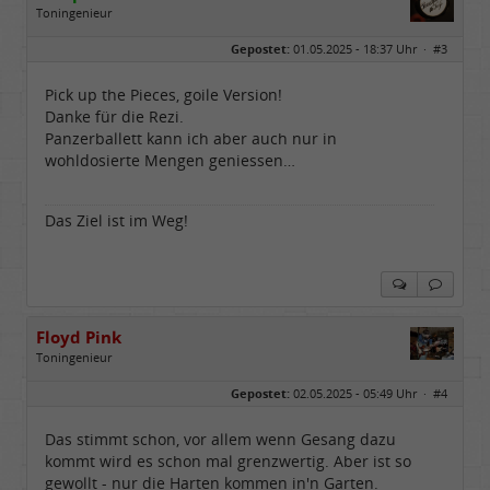
Toningenieur
Geschlecht:
Gepostet:
01.05.2025 - 18:37 Uhr ·
#3
Herkunft:
Hämburch
Alter:
65
Beiträge:
8020
Pick up the Pieces, goile Version!
Dabei seit:
02 / 2012
Danke für die Rezi.
Panzerballett kann ich aber auch nur in
wohldosierte Mengen geniessen…
Das Ziel ist im Weg!
Floyd Pink
Toningenieur
Geschlecht:
keine Angabe
Gepostet:
02.05.2025 - 05:49 Uhr ·
#4
Herkunft:
Freudenstadt
Beiträge:
7827
Dabei seit:
03 / 2007
Das stimmt schon, vor allem wenn Gesang dazu
kommt wird es schon mal grenzwertig. Aber ist so
gewollt - nur die Harten kommen in'n Garten.