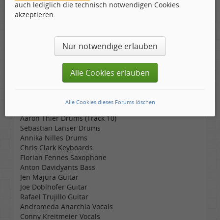
Audio Video “Andromedaron”:
Eingebettetes
auch lediglich die technisch notwendigen Cookies
Medium:
https://www.youtube.com/watch?
akzeptieren.
v=GgfYdeH110E
Nur notwendige erlauben
Panzerballettt
Übercode Œuvre , Hostile City Distribution, 2025
Alle Cookies erlauben
Jan Zehrfeld Guitar & Vocals
Virgil Donati Drums & Synthesizer Programming
Marco Minnemann Drums
Alle Cookies dieses Forums löschen
Morgan Ȧgren Drums
Aaron Thier Drums (Track 10)
Sebastian Lanser Drums
Annika Nilles Drums
Chris Clark Keyboards
Florian Fennes Saxophone
Anton Davidyants Bass
Jen Majura Guitar
Joe Doblhofer Guitar
Rafael Trujillo Guitar
Andromeda Anarchia Vocals
Conny Kreitmeier Vocals