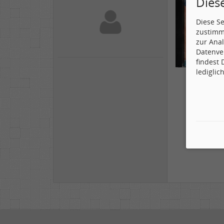
Dies
Diese S
zustimm
zur Anal
Datenve
findest
lediglic