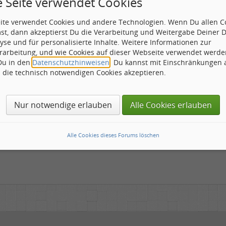
e Seite verwendet Cookies
Jah Wobble (John Joseph Wardle) wurde 1958 in Londo
„Public Image LTD“ kurz PiL, wo er die ersten 2 Jahre 
mehrjährige Zusammenarbeit mit den Musikern Holger C
eite verwendet Cookies und andere Technologien. Wenn Du allen C
einige Veröffentlichungen hervor brachte. Seitdem, un
st, dann akzeptierst Du die Verarbeitung und Weitergabe Deiner 
in der er seine Alkoholsucht in den Griff bekam, bis h
yse und für personalisierte Inhalte. Weitere Informationen zur
Namen auf. Entweder nur als „Jah Wobble“ oder als „Ja
rarbeitung, und wie Cookies auf dieser Webseite verwendet werde
 Du in den
Datenschutzhinweisen
. Du kannst mit Einschränkungen
h die technisch notwendigen Cookies akzeptieren.
Nur notwendige erlauben
Alle Cookies erlauben
Alle Cookies dieses Forums löschen