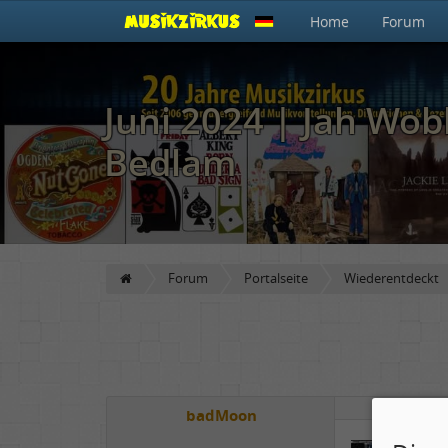
Home
Forum
Juni 2024 | Jah Wobb
Bedlam
Forum
Portalseite
Wiederentdeckt
badMoon