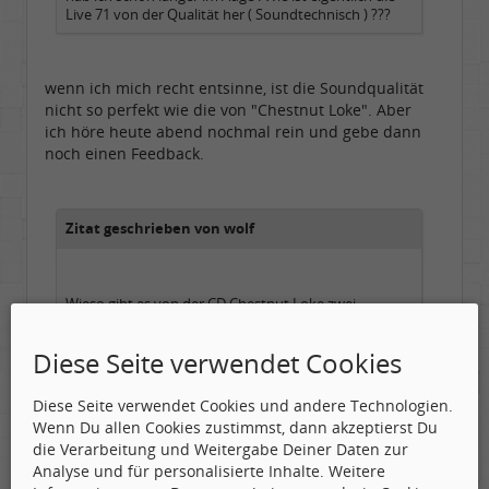
Live 71 von der Qualität her ( Soundtechnisch ) ???
wenn ich mich recht entsinne, ist die Soundqualität
nicht so perfekt wie die von "Chestnut Loke". Aber
ich höre heute abend nochmal rein und gebe dann
noch einen Feedback.
Zitat geschrieben von wolf
Wieso gibt es von der CD Chestnut Loke zwei
verschiedene Versionen
Diese Seite verwendet Cookies
Titel: Chestnut Loke
Label: AUDIO ARCHIVE
EAN: 9990408041518
Diese Seite verwendet Cookies und andere Technologien.
Veröffentlicht: 19.08.2004
Wenn Du allen Cookies zustimmst, dann akzeptierst Du
Kommentar: Previously Unreleased Material
die Verarbeitung und Weitergabe Deiner Daten zur
Medium: CD
Analyse und für personalisierte Inhalte. Weitere