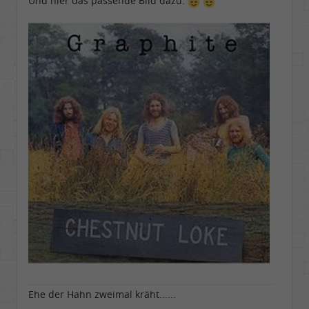
Und hier das passende Bild dazu:
Dabei seit:
11 / 2006
Ehe der Hahn zweimal kräht......