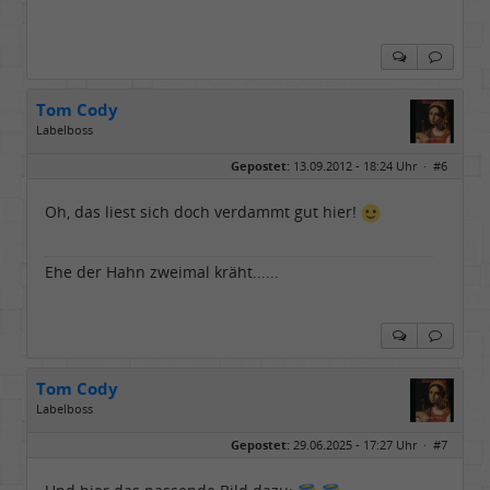
Tom Cody
Labelboss
Geschlecht:
Gepostet:
13.09.2012 - 18:24 Uhr ·
#6
Herkunft:
Dortmund
Alter:
70
Beiträge:
53877
Oh, das liest sich doch verdammt gut hier!
Dabei seit:
11 / 2006
Ehe der Hahn zweimal kräht......
Tom Cody
Labelboss
Geschlecht:
Gepostet:
29.06.2025 - 17:27 Uhr ·
#7
Herkunft:
Dortmund
Alter:
70
Beiträge:
53877