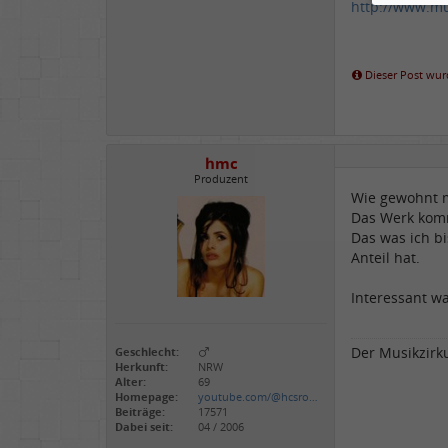
http://www.mu
Dieser Post wurd
hmc
Produzent
Wie gewohnt m
Das Werk komm
Das was ich bi
Anteil hat.
Interessant was 
Der Musikzirkus
Geschlecht:
Herkunft:
NRW
Alter:
69
Homepage:
youtube.com/@hcsro…
Beiträge:
17571
Dabei seit:
04 / 2006