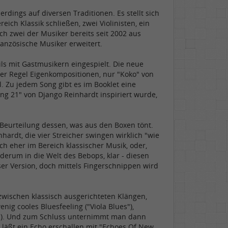
rdings auf diversen Traditionen. Es stellt sich
ich Klassik schließen, zwei Violinisten, ein
ch zwei der Musiker bereits seit 2002 aus
nzösische Musiker erweitert.
ls mit Gastmusikern eingespielt. Die neue
 der Regel Eigenkompositionen, nur "Koko" von
l. Zu jedem Song gibt es im Booklet eine
ing 21" von Django Reinhardt inspiriert wurde,
r Beurteilung dessen, was aus den Boxen tönt.
hardt, die vier Streicher swingen wirklich "wie
ch eher im Bereich klassischer Musik, oder,
derum in die Welt des Bebops, klar - diesen
er Version, doch mittels Fingerschnippen wird
wischen klassisch ausgerichteten Klängen,
nig cooles Bluesfeeling ("Viola Blues"),
e"). Und zum Schluss unternimmt man dann
 läßt ein Echo erschallen mit "Echoes Of New