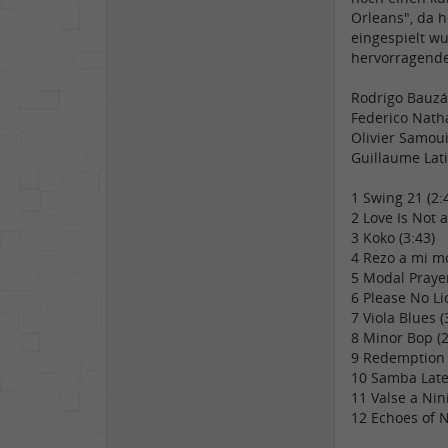
Orleans", da h
eingespielt wu
hervorragende
Rodrigo Bauzá 
Federico Natha
Olivier Samouil
Guillaume Latil
1 Swing 21 (2:
2 Love Is Not 
3 Koko (3:43)
4 Rezo a mi mo
5 Modal Prayer
6 Please No Lic
7 Viola Blues (
8 Minor Bop (2
9 Redemption B
10 Samba Late
11 Valse a Nini
12 Echoes of 