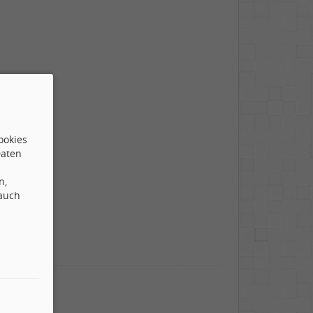
ookies
Daten
n,
 auch