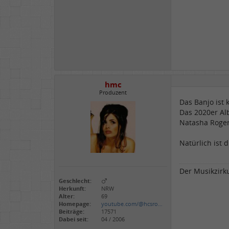
hmc
Produzent
Das Banjo ist
Das 2020er Al
Natasha Roger
Natürlich ist 
Der Musikzirkus
Geschlecht:
Herkunft:
NRW
Alter:
69
Homepage:
youtube.com/@hcsro…
Beiträge:
17571
Dabei seit:
04 / 2006