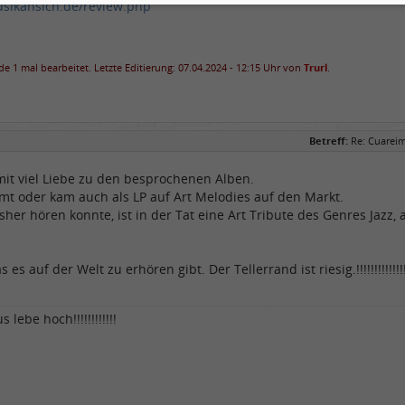
sikansich.de/review.php
e 1 mal bearbeitet. Letzte Editierung: 07.04.2024 - 12:15 Uhr von
Trurl
.
Betreff:
Re: Cuareim
it viel Liebe zu den besprochenen Alben.
t oder kam auch als LP auf Art Melodies auf den Markt.
sher hören konnte, ist in der Tat eine Art Tribute des Genres Jazz,
es auf der Welt zu erhören gibt. Der Tellerrand ist riesig.!!!!!!!!!!!!!!!!!!
 lebe hoch!!!!!!!!!!!!