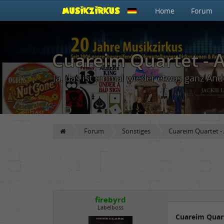
Home
Forum
Cuareim Quartet - A
Ja, das ist einmal wieder etwas ganz And
Forum
Sonstiges
Cuareim Quartet - 
firebyrd
Labelboss
Cuareim Quart