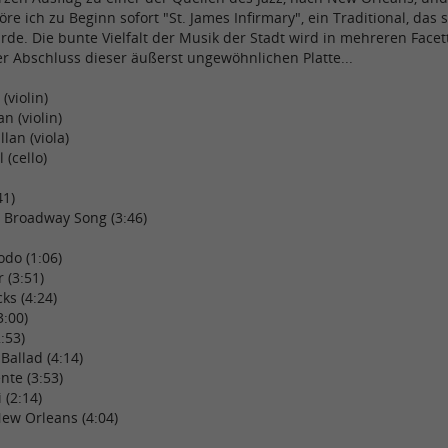
öre ich zu Beginn sofort "St. James Infirmary", ein Traditional, das
rde. Die bunte Vielfalt der Musik der Stadt wird in mehreren Facet
r Abschluss dieser äußerst ungewöhnlichen Platte...
(violin)
n (violin)
lan (viola)
 (cello)
41)
a Broadway Song (3:46)
do (1:06)
 (3:51)
ks (4:24)
3:00)
:53)
allad (4:14)
nte (3:53)
 (2:14)
New Orleans (4:04)