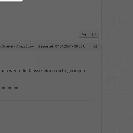
 Quartet - A Jazz Story
·
Gepostet:
07.04.2024 - 09:35 Uhr ·
#2
 auch wenn die Klassik einen nicht geringen
!!!!!!!!!!!