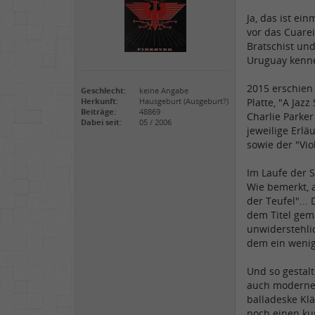
Ja, das ist ei
vor das Cuarei
Bratschist und
Uruguay kenne
2015 erschien
Geschlecht:
keine Angabe
Platte, "A Jaz
Herkunft:
Hausgeburt (Ausgeburt?)
Beiträge:
48869
Charlie Parker
Dabei seit:
05 / 2006
jeweilige Erlä
sowie der "Vio
Im Laufe der S
Wie bemerkt, a
der Teufel"...
dem Titel gemä
unwiderstehli
dem ein wenig
Und so gestal
auch modernere
balladeske Kl
noch einen ku