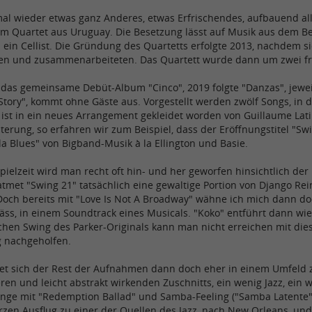
nmal wieder etwas ganz Anderes, etwas Erfrischendes, aufbauend alle
m Quartet aus Uruguay. Die Besetzung lässt auf Musik aus dem Bere
 ein Cellist. Die Gründung des Quartetts erfolgte 2013, nachdem si
n und zusammenarbeiteten. Das Quartett wurde dann um zwei fra
 das gemeinsame Debüt-Album "Cinco", 2019 folgte "Danzas", jewei
z Story", kommt ohne Gäste aus. Vorgestellt werden zwölf Songs, in
 ist in ein neues Arrangement gekleidet worden von Guillaume Lati
uterung, so erfahren wir zum Beispiel, dass der Eröffnungstitel "Sw
la Blues" von Bigband-Musik à la Ellington und Basie.
pielzeit wird man recht oft hin- und her geworfen hinsichtlich de
tmet "Swing 21" tatsächlich eine gewaltige Portion von Django Rein
 Doch bereits mit "Love Is Not A Broadway" wähne ich mich dann do
ss, in einem Soundtrack eines Musicals. "Koko" entführt dann wie
chen Swing des Parker-Originals kann man nicht erreichen mit dies
 nachgeholfen.
tet sich der Rest der Aufnahmen dann doch eher in einem Umfeld z
n und leicht abstrakt wirkenden Zuschnitts, ein wenig Jazz, ein we
änge mit "Redemption Ballad" und Samba-Feeling ("Samba Latent
rzen Ausflug zu einer der Quellen des Jazz, nach New Orleans, und