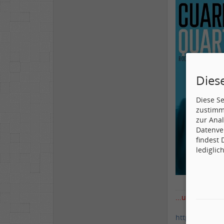
Dies
Diese S
zustimm
zur Anal
Datenve
findest
lediglic
...und ich emp
http://www.ro