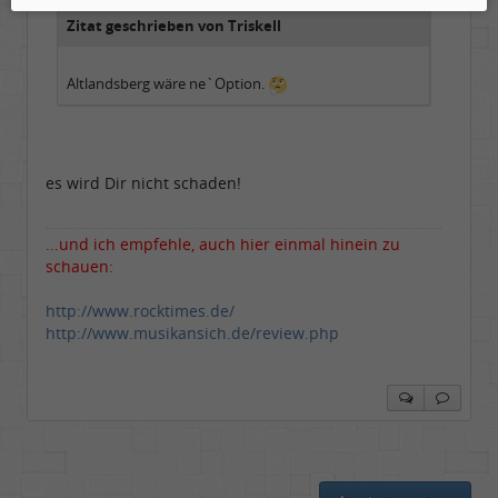
Zitat geschrieben von Triskell
Altlandsberg wäre ne`Option.
es wird Dir nicht schaden!
...und ich empfehle, auch hier einmal hinein zu
schauen:
http://www.rocktimes.de/
http://www.musikansich.de/review.php