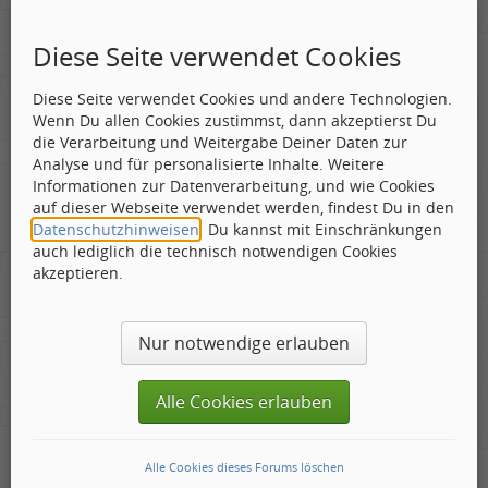
Diese Seite verwendet Cookies
Diese Seite verwendet Cookies und andere Technologien.
Triskell
Wenn Du allen Cookies zustimmst, dann akzeptierst Du
Labelboss
die Verarbeitung und Weitergabe Deiner Daten zur
Geschlecht:
Gepostet:
02.04.2024 - 18:01 Uhr ·
#2
Herkunft:
Berlin
Analyse und für personalisierte Inhalte. Weitere
Alter:
68
Informationen zur Datenverarbeitung, und wie Cookies
Beiträge:
55800
Altlandsberg wäre ne`Option.
auf dieser Webseite verwendet werden, findest Du in den
Dabei seit:
04 / 2006
Datenschutzhinweisen
. Du kannst mit Einschränkungen
auch lediglich die technisch notwendigen Cookies
Was bleibt, ist die Musik.
akzeptieren.
Nur notwendige erlauben
firebyrd
Alle Cookies erlauben
Labelboss
Geschlecht:
keine Angabe
Gepostet:
02.04.2024 - 19:59 Uhr ·
#3
Herkunft:
Hausgeburt (Ausgeburt?)
Beiträge:
48847
Alle Cookies dieses Forums löschen
Dabei seit:
05 / 2006