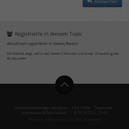
Antworten
Registrierte in diesem Topic
Aktuell kein registrierter in diesem Bereich
Die Statistik zeigt, wer in den letzten 5 Minuten online war. Erneuerung alle
90 Sekunden.
Cookie-Einstellungen verwalten
·
FAQ / Hilfe
·
Teamseite
·
Impressum & Datenschutz
|
06.08.2026 - 21:42
Powered by
CBACK Forum
© 2026
CBACK Software