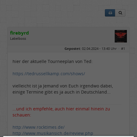
firebyrd
Labelboss
Geschlecht:
keine Angabe
Gepostet:
02.04.2024 - 13:40 Uhr ·
#1
Herkunft:
Hausgeburt (Ausgeburt?)
Beiträge:
48847
Dabei seit:
05 / 2006
hier der aktuelle Tourneeplan von Ted:
https://tedrussellkamp.com/shows/
vielleicht ist ja Jemand von Euch irgendwo dabei,
einige Termine gibt es ja auch in Deutschland...
...und ich empfehle, auch hier einmal hinein zu
schauen:
http://www.rocktimes.de/
http://www.musikansich.de/review.php