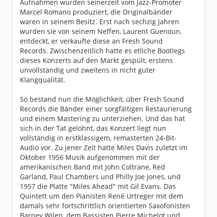
Aufnahmen wurden seinerzeit vom Jazz-Promoter
Marcel Romano produziert, die Originalbänder
waren in seinem Besitz. Erst nach sechzig Jahren
wurden sie von seinem Neffen, Laurent Guenoun,
entdeckt, er verkaufte diese an Fresh Sound
Records. Zwischenzeitlich hatte es etliche Bootlegs
dieses Konzerts auf den Markt gespült, erstens
unvollständig und zweitens in nicht guter
Klangqualität.
So bestand nun die Möglichkeit, über Fresh Sound
Records die Bänder einer sorgfältigen Restaurierung
und einem Mastering zu unterziehen. Und das hat
sich in der Tat gelohnt, das Konzert liegt nun
vollständig in erstklassigem, remasterten 24-Bit-
Audio vor. Zu jener Zeit hatte Miles Davis zuletzt im
Oktober 1956 Musik aufgenommen mit der
amerikanischen Band mit John Coltrane, Red
Garland, Paul Chambers und Philly Joe Jones, und
1957 die Platte "Miles Ahead" mit Gil Evans. Das
Quintett um den Pianisten René Urtreger mit dem
damals sehr fortschrittlich orientierten Saxofonisten
Barney Wilen, dem Bassisten Pierre Michelot und