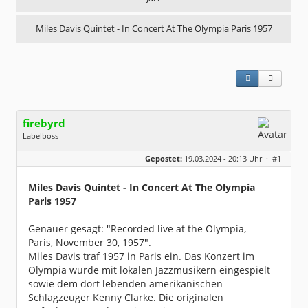
Miles Davis Quintet - In Concert At The Olympia Paris 1957
firebyrd
Labelboss
Geschlecht:
keine Angabe
Gepostet:
19.03.2024 - 20:13 Uhr ·
#1
Herkunft:
Hausgeburt (Ausgeburt?)
Beiträge:
48861
Dabei seit:
05 / 2006
Miles Davis Quintet - In Concert At The Olympia
Paris 1957
Genauer gesagt: "Recorded live at the Olympia,
Paris, November 30, 1957".
Miles Davis traf 1957 in Paris ein. Das Konzert im
Olympia wurde mit lokalen Jazzmusikern eingespielt
sowie dem dort lebenden amerikanischen
Schlagzeuger Kenny Clarke. Die originalen