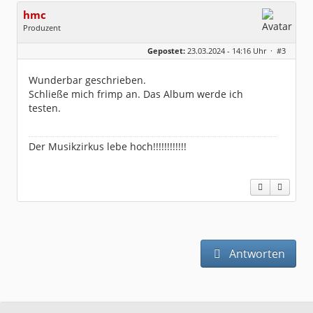
hmc
Produzent
Geschlecht:
Gepostet:
23.03.2024 - 14:16 Uhr ·
#3
Herkunft:
NRW
Alter:
69
Homepage:
youtube.com/@hcsro…
Wunderbar geschrieben.
Beiträge:
17571
Schließe mich frimp an. Das Album werde ich
Dabei seit:
04 / 2006
testen.
Der Musikzirkus lebe hoch!!!!!!!!!!!!
Antworten