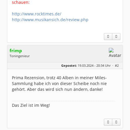
schauen:
http://www.rocktimes.de/
http://www.musikansich.de/review.php
frimp
Toningenieur
Geschlecht:
Gepostet:
19.03.2024 - 20:34 Uhr ·
#2
Herkunft:
Hämburch
Alter:
65
Beiträge:
8019
Prima Rezension, trotz 40 Alben in meiner Miles-
Dabei seit:
02 / 2012
Sammlung habe ich von dieser Scheibe noch nie
gehört. Aber das wird sich nun ändern, danke!
Das Ziel ist im Weg!