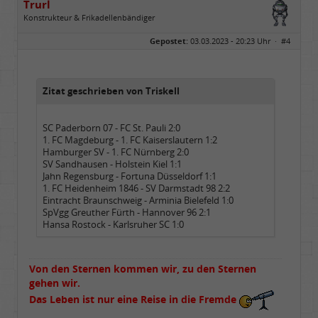
Trurl
Konstrukteur & Frikadellenbändiger
Geschlecht:
Gepostet:
03.03.2023 - 20:23 Uhr ·
#4
Alter:
26
Beiträge:
13854
Dabei seit:
05 / 2006
Zitat geschrieben von Triskell
SC Paderborn 07 - FC St. Pauli 2:0
1. FC Magdeburg - 1. FC Kaiserslautern 1:2
Hamburger SV - 1. FC Nürnberg 2:0
SV Sandhausen - Holstein Kiel 1:1
Jahn Regensburg - Fortuna Düsseldorf 1:1
1. FC Heidenheim 1846 - SV Darmstadt 98 2:2
Eintracht Braunschweig - Arminia Bielefeld 1:0
SpVgg Greuther Fürth - Hannover 96 2:1
Hansa Rostock - Karlsruher SC 1:0
Von den Sternen kommen wir, zu den Sternen
gehen wir.
Das Leben ist nur eine Reise in die Fremde