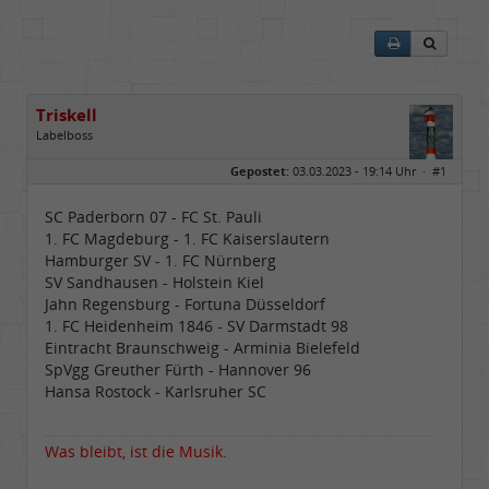
Triskell
Labelboss
Geschlecht:
Gepostet:
03.03.2023 - 19:14 Uhr ·
#1
Herkunft:
Berlin
Alter:
68
Beiträge:
55843
SC Paderborn 07 - FC St. Pauli
Dabei seit:
04 / 2006
1. FC Magdeburg - 1. FC Kaiserslautern
Hamburger SV - 1. FC Nürnberg
SV Sandhausen - Holstein Kiel
Jahn Regensburg - Fortuna Düsseldorf
1. FC Heidenheim 1846 - SV Darmstadt 98
Eintracht Braunschweig - Arminia Bielefeld
SpVgg Greuther Fürth - Hannover 96
Hansa Rostock - Karlsruher SC
Was bleibt, ist die Musik.