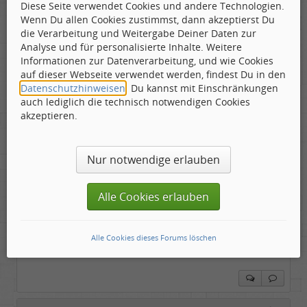
Diese Seite verwendet Cookies und andere Technologien.
Wenn Du allen Cookies zustimmst, dann akzeptierst Du
Tom Cody
die Verarbeitung und Weitergabe Deiner Daten zur
Labelboss
Analyse und für personalisierte Inhalte. Weitere
Geschlecht:
Informationen zur Datenverarbeitung, und wie Cookies
Gepostet:
03.03.2023 - 19:39 Uhr ·
#3
Herkunft:
Dortmund
auf dieser Webseite verwendet werden, findest Du in den
Alter:
70
Beiträge:
53888
Datenschutzhinweisen
. Du kannst mit Einschränkungen
SC Paderborn 07 - FC St. Pauli 3:1
Dabei seit:
11 / 2006
auch lediglich die technisch notwendigen Cookies
1. FC Magdeburg - 1. FC Kaiserslautern 0:1
akzeptieren.
Hamburger SV - 1. FC Nürnberg 2:0
SV Sandhausen - Holstein Kiel 2:1
Jahn Regensburg - Fortuna Düsseldorf 1:0
Nur notwendige erlauben
1. FC Heidenheim 1846 - SV Darmstadt 98 0:0
Eintracht Braunschweig - Arminia Bielefeld 1:2
SpVgg Greuther Fürth - Hannover 96 1:3
Alle Cookies erlauben
Hansa Rostock - Karlsruher SC 2:1
Ehe der Hahn zweimal kräht......
Alle Cookies dieses Forums löschen