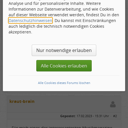
Analyse und für personalisierte Inhalte. Weitere
Informationen zur Datenverarbeitung, und wie Cookies
auf dieser Webseite verwendet werden, findest Du in den
Datenschutzhinweisen
. Du kannst mit Einschränkungen
Mag von einigen der 50 vorgestellten Exemplaren
auch lediglich die technisch notwendigen Cookies
der musikalische Inhalt nicht der Qualität der Hüllen
akzeptieren.
entsprechen,
sehr lesenswert ist der Artikel, so wie überhaupt das
ganze Magazin, auf jeden Fall!
Nur notwendige erlauben
Viel Spaß dabei wünscht Lutz
Alle Cookies erlauben
Without Music the world would B Flat
Alle Cookies dieses Forums löschen
kraut-brain
Gepostet:
17.02.2023 - 15:31 Uhr ·
#2
Für mich eines der interessantesten Musikmagazine,