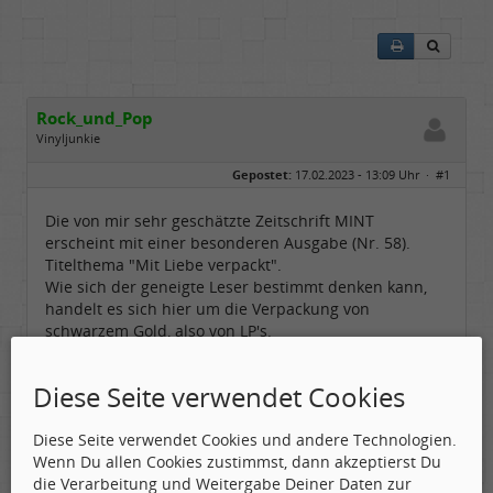
Rock_und_Pop
Vinyljunkie
Geschlecht:
keine Angabe
Gepostet:
17.02.2023 - 13:09 Uhr ·
#1
Alter:
76
Beiträge:
284
Dabei seit:
01 / 2023
Die von mir sehr geschätzte Zeitschrift MINT
erscheint mit einer besonderen Ausgabe (Nr. 58).
Titelthema "Mit Liebe verpackt".
Wie sich der geneigte Leser bestimmt denken kann,
handelt es sich hier um die Verpackung von
schwarzem Gold, also von LP's.
Diese Seite verwendet Cookies
Diese Seite verwendet Cookies und andere Technologien.
Wenn Du allen Cookies zustimmst, dann akzeptierst Du
die Verarbeitung und Weitergabe Deiner Daten zur