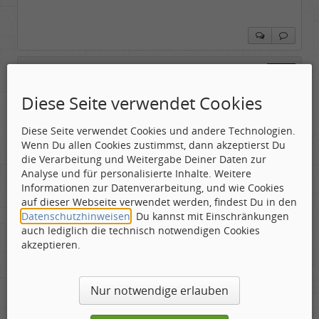
firebyrd
Labelboss
Diese Seite verwendet Cookies
Geschlecht:
keine Angabe
Gepostet:
16.06.2022 - 00:10 Uhr ·
#2
Herkunft:
Hausgeburt (Ausgeburt?)
Beiträge:
48835
Diese Seite verwendet Cookies und andere Technologien.
Dabei seit:
05 / 2006
klingt sehr RETRO, 60's/70's...
Wenn Du allen Cookies zustimmst, dann akzeptierst Du
die Verarbeitung und Weitergabe Deiner Daten zur
Wer steckt dahinter?
Analyse und für personalisierte Inhalte. Weitere
Informationen zur Datenverarbeitung, und wie Cookies
auf dieser Webseite verwendet werden, findest Du in den
...und ich empfehle, auch hier einmal hinein zu
Datenschutzhinweisen
. Du kannst mit Einschränkungen
schauen:
auch lediglich die technisch notwendigen Cookies
akzeptieren.
http://www.rocktimes.de/
http://www.musikansich.de/review.php
Nur notwendige erlauben