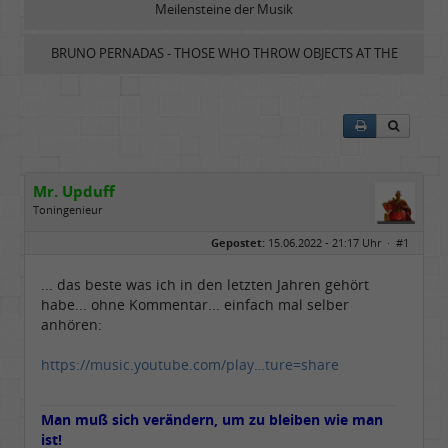
Meilensteine der Musik
BRUNO PERNADAS - THOSE WHO THROW OBJECTS AT THE
CROCODILES W…
Mr. Upduff
Toningenieur
Geschlecht:
keine Angabe
Gepostet:
15.06.2022 - 21:17 Uhr ·
#1
Herkunft:
Basemountainhome
Alter:
65
Beiträge:
9776
... das beste was ich in den letzten Jahren gehört
Dabei seit:
02 / 2007
habe... ohne Kommentar... einfach mal selber
anhören:
https://music.youtube.com/play…ture=share
Man muß sich verändern, um zu bleiben wie man
ist!