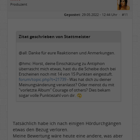
Produzent
Geschlecht:
Gepostet:
29.05.2022 - 12:44 Uhr ·
#11
Herkunft:
NRW
Alter:
69
Homepage:
youtube.com/@hcsro…
Beiträge:
17570
Dabei seit:
04 / 2006
Zitat geschrieben von Stattmeister
@all: Danke für eure Reaktionen und Anmerkungen.
@hmc: Horst, deine Einschätzung zu Antiphon
überrascht mich etwas, hast du die Scheibe doch bei
Erscheinen noch mit 14 von 15 Punkten eingestuft.
forum/topic.php?t=21739
- Was hat dich zu deiner
Meinungsänderung veranlasst? Oder meinst du mit
"vorletzte Album" Courage of others? Dies bekam
sogar volle Punktezahl von dir.
Tatsächlich habe ich nach einigen Hördurchgängen
etwas den Bezug verloren.
Meine Bewertung wäre heute eine andere, was aber