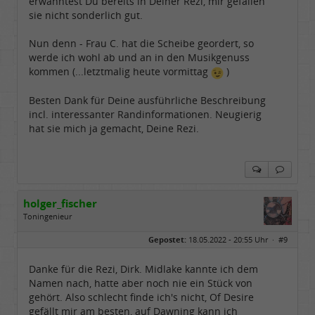
erwähntest Du bereits in Deiner Rezi, mir gefallen
sie nicht sonderlich gut.
Nun denn - Frau C. hat die Scheibe geordert, so
werde ich wohl ab und an in den Musikgenuss
kommen (...letztmalig heute vormittag
)
Besten Dank für Deine ausführliche Beschreibung
incl. interessanter Randinformationen. Neugierig
hat sie mich ja gemacht, Deine Rezi.
holger_fischer
Toningenieur
Geschlecht:
Gepostet:
18.05.2022 - 20:55 Uhr ·
#9
Herkunft:
Meinerzhagen
Alter:
63
Beiträge:
5970
Danke für die Rezi, Dirk. Midlake kannte ich dem
Dabei seit:
04 / 2007
Namen nach, hatte aber noch nie ein Stück von
gehört. Also schlecht finde ich's nicht, Of Desire
gefällt mir am besten, auf Dawning kann ich