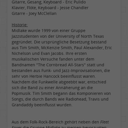
Gitarre, Gesang, Keyboard - Eric Pulido
Klavier, Flöte, Keyboard - Jesse Chandler
Gitarre - Joey McClellan
Historie:
Midlake wurde 1999 von einer Gruppe
Jazzstudenten von der University of North Texas
gegründet. Die ursprüngliche Besetzung bestand
aus Tim Smith, McKenzie Smith, Paul Alexander, Eric
Nichelson und Evan Jacobs. Ihre ersten
musikalischen Versuche fanden unter dem
Bandnamen "The Cornbread All-Stars" statt und
bestanden aus Funk- und Jazz-Improvisationen, die
sehr von Herbie Hancock beeinflusst waren.
Nachdem die Funkwelle abgeebbt war, entschied
sich die Band zu einer Annäherung an die
Popmusik. Tim Smith begann das Komponieren von
Songs, die durch Bands wie Radiohead, Travis und
Grandaddy beeinflusst wurden.
Aus dem Folk-Rock-Bereich gehört neben den
Fleet
Foxes
die Gruppe
Midlake
zu meinen bevorzugten