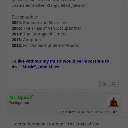
chamäleonhaften Klangvielfalt gewinnt.
Discographie:
2004:
Bamnan and Slivercork
2006:
The Trials of Van Occupanther
2010:
The Courage of Others
2013:
Antiphon
2022:
For the Sake of Bethel Woods
To live without my music would be impossible to
do - "Music", John Miles.
Mr. Upduff
Toningenieur
Geschlecht:
keine Angabe
Gepostet:
29.04.2022 - 09:52 Uhr ·
#2
Herkunft:
Basemountainhome
Alter:
65
Beiträge:
9776
...deren formidables Album "The Trials of Van
Dabei seit:
02 / 2007