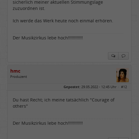
sicherlich meiner aktuellen Stimmungslage
zuzuordnen ist.
Ich werde das Werk heute noch einmal erhören.
Der Musikzirkus lebe hoch!!!!!!!!!!!!
hmc
Produzent
Geschlecht:
Gepostet:
29.05.2022 - 12:45 Uhr ·
#12
Herkunft:
NRW
Alter:
69
Homepage:
youtube.com/@hcsro…
Du hast Recht; ich meine tatsächlich "Courage of
Beiträge:
17570
others"
Dabei seit:
04 / 2006
Der Musikzirkus lebe hoch!!!!!!!!!!!!