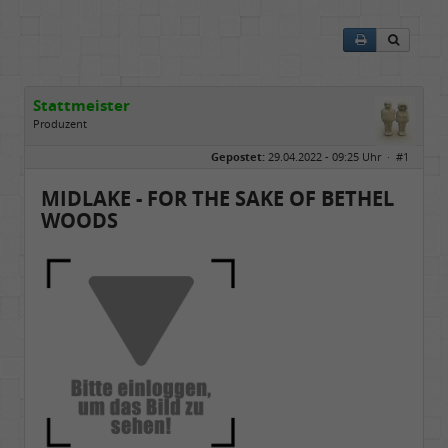
Stattmeister
Produzent
Geschlecht:
Gepostet:
29.04.2022 - 09:25 Uhr ·
#1
Herkunft:
Meinerzhagen
Beiträge:
14317
Dabei seit:
08 / 2009
MIDLAKE - FOR THE SAKE OF BETHEL
WOODS