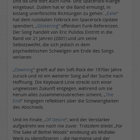
und da und dort auch Funk- und Spacerock-Klänge
eingebaut. Zudem hat er die Band ermutigt, in
bislang unerforschte Richtungen zu gehen: „
Exile
“
hat dem rustikalen Folkrock ein Spacerock-Update
spendiert, „
Glistening
“ offenbart Funk-Referenzen.
Der Song handelt von Eric Pulidos Eintritt in die
Band vor 21 Jahren (2001) und um seine
Selbstzweifel, die sich jedoch in dem
psychedelischen Schwelgen am Ende des Songs
verlieren.
„
Dawning
" greift auf den Soft-Rock der 1970er Jahre
zurück und ist ein weiterer Song auf der Suche nach
Hoffnung. Die Keyboard-Linie streckt sich einer
ungewissen Zukunft entgegen, während um sie
herum alles zusammenzubrechen scheint; „
The
End
" hingegen reflektiert über die Schwierigkeiten
des Abschieds.
Und im Finale, „
Of Desire
“, wird der Verstärker
aufgedreht wie noch nie zuvor. Trotzdem bleibt „For
The Sake of Bethel Woods“ eindeutig als Midlake-
Werk zu identifizieren – die Harmonie und der