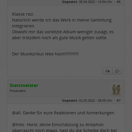
Gepostet:
30.04.2022 - 14:04 Uhr ·
#6
Herkunft:
NRW
Alter:
69
Homepage:
youtube.com/@hcsro…
Klasse rezi.
Beiträge:
17570
Natürlich werde ich das Werk in meine Sammlung
Dabei seit:
04 / 2006
integrieren.
Obwohl mir das vorletzte Album weniger zusagt, es
aber trotzdem noch als gute Musik gelten sollte.
Der Musikzirkus lebe hoch!!!!!!!!!!!!
Stattmeister
Produzent
Geschlecht:
Gepostet:
02.05.2022 - 08:59 Uhr ·
#7
Herkunft:
Meinerzhagen
Beiträge:
14317
Dabei seit:
08 / 2009
@all: Danke für eure Reaktionen und Anmerkungen.
@hmc: Horst, deine Einschätzung zu Antiphon
überrascht mich etwas, hast du die Scheibe doch bei