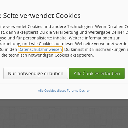
hp?t=31033
e Seite verwendet Cookies
eite verwendet Cookies und andere Technologien. Wenn Du allen C
e haben die Beiden noch, so schrieb mir TOM:
st, dann akzeptierst Du die Verarbeitung und Weitergabe Deiner 
yse und für personalisierte Inhalte. Weitere Informationen zur
e perform at Klosterchen in Herzogenrath on 13 November and 
rarbeitung, und wie Cookies auf dieser Webseite verwendet werde
 Du in den
Datenschutzhinweisen
. Du kannst mit Einschränkungen
inige von Euch interessant???? (badMoon????)
h die technisch notwendigen Cookies akzeptieren.
fehle, auch hier einmal hinein zu schauen:
Nur notwendige erlauben
Alle Cookies erlauben
cktimes.de/
sikansich.de/review.php
Alle Cookies dieses Forums löschen