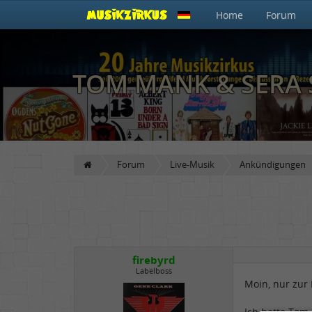
Home
Forum
TOM MANK & SERA 
Forum
Live-Musik
Ankündigungen
firebyrd
Labelboss
Moin, nur zur 
Ich hatte Tom 