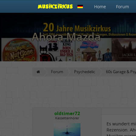
Home
Forum
Ahora Mazda
Forum
Psychedelic
60s Garage & Ps
oldtimer72
Kassettenhörer
Es wundert mi
Rezension. Ah
Musiker ware