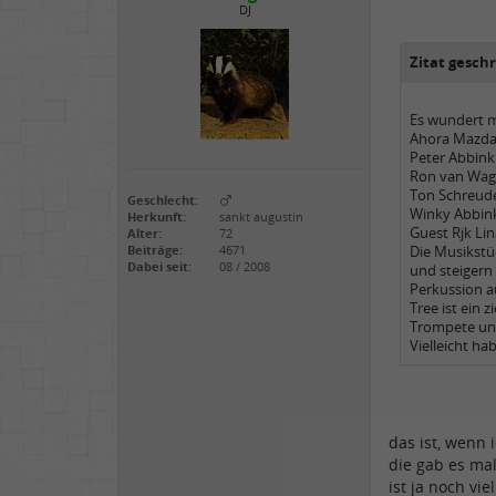
DJ
Zitat gesch
Es wundert m
Ahora Mazda 
Peter Abbink:
Ron van Wagen
Ton Schreude
Geschlecht:
Winky Abbin
Herkunft:
sankt augustin
Guest Rjk Lin
Alter:
72
Beiträge:
4671
Die Musikstüc
Dabei seit:
08 / 2008
und steigern 
Perkussion a
Tree ist ein 
Trompete und
Vielleicht ha
das ist, wenn 
die gab es mal
ist ja noch vie