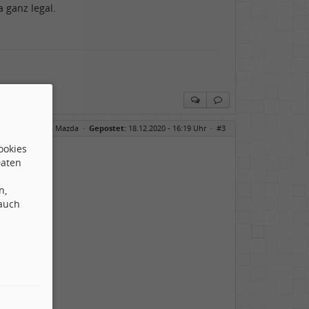
 ganz legal.
reff:
Re: Ahora Mazda
·
Gepostet:
18.12.2020 - 16:19 Uhr ·
#3
ookies
Daten
n,
 auch