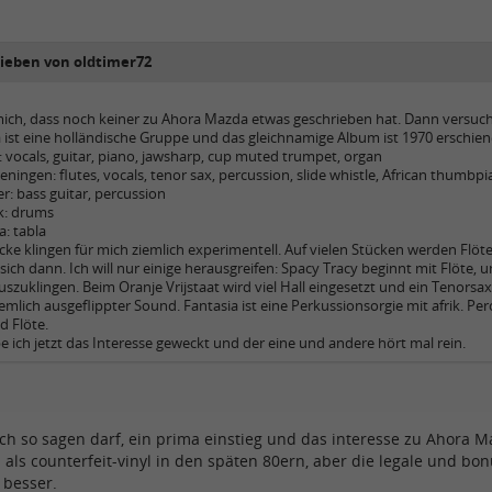
rieben von oldtimer72
ich, dass noch keiner zu Ahora Mazda etwas geschrieben hat. Dann versuch
ist eine holländische Gruppe und das gleichnamige Album ist 1970 erschien
 vocals, guitar, piano, jawsharp, cup muted trumpet, organ
ingen: flutes, vocals, tenor sax, percussion, slide whistle, African thumbp
r: bass guitar, percussion
k: drums
a: tabla
ke klingen für mich ziemlich experimentell. Auf vielen Stücken werden Flöt
sich dann. Ich will nur einige herausgreifen: Spacy Tracy beginnt mit Flöte
uszuklingen. Beim Oranje Vrijstaat wird viel Hall eingesetzt und ein Tenors
ziemlich ausgeflippter Sound. Fantasia ist eine Perkussionsorgie mit afrik. 
 Flöte.
be ich jetzt das Interesse geweckt und der eine und andere hört mal rein.
ich so sagen darf, ein prima einstieg und das interesse zu Ahora M
 als counterfeit-vinyl in den späten 80ern, aber die legale und b
l besser.