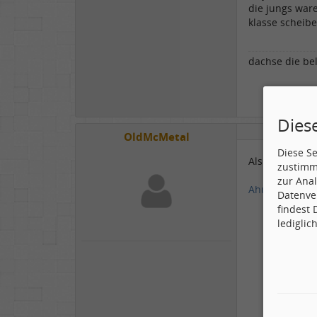
die jungs war
klasse scheibe
dachse die bel
Dies
OldMcMetal
Diese S
Als Ergänzung
zustimm
zur Anal
Ahura Mazda
Datenve
findest
lediglic