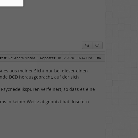
reff:
Re: Ahora Mazda
·
Gepostet:
18.12.2020 - 16:44 Uhr ·
#4
t es aus meiner Sicht nur bei dieser einen
ende DCD herausgebracht, auf der sich
 Psychedelikspuren verfeinert, so dass es eine
ums in keiner Weise abgenutzt hat. Insofern