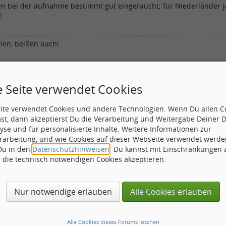
en bei der aufnahme bestimmt gut eingeraucht; für Niederländer ja
!
len, beißen auch!
e Seite verwendet Cookies
Bet
eite verwendet Cookies und andere Technologien. Wenn Du allen C
 zum sehr guten Review
st, dann akzeptierst Du die Verarbeitung und Weitergabe Deiner 
yse und für personalisierte Inhalte. Weitere Informationen zur
rarbeitung, und wie Cookies auf dieser Webseite verwendet werde
 Du in den
Datenschutzhinweisen
. Du kannst mit Einschränkungen
h die technisch notwendigen Cookies akzeptieren.
Nur notwendige erlauben
Alle Cookies erlauben
Alle Cookies dieses Forums löschen