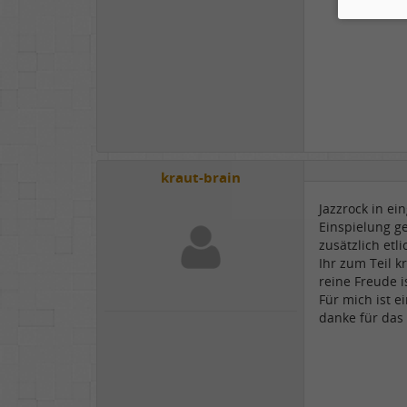
kraut-brain
Jazzrock in ei
Einspielung g
zusätzlich etl
Ihr zum Teil k
reine Freude i
Für mich ist e
danke für das 