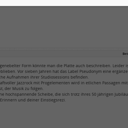
Bet
ngenebelter Form könnte man die Platte auch beschreiben. Leider is
eblieben. Vor sieben Jahren hat das Label Pseudonym eine ergänz
iche Aufnahmen ihrer Studiosessions befinden.
raftvoller Jazzrock mit Progelementen wird in etlichen Passagen mit
st, der Musik zu folgen.
ine hochspannende Scheibe, die sich trotz ihres 50 jährigen Jubilä
Erinnern und deiner Einstiegsrezi.