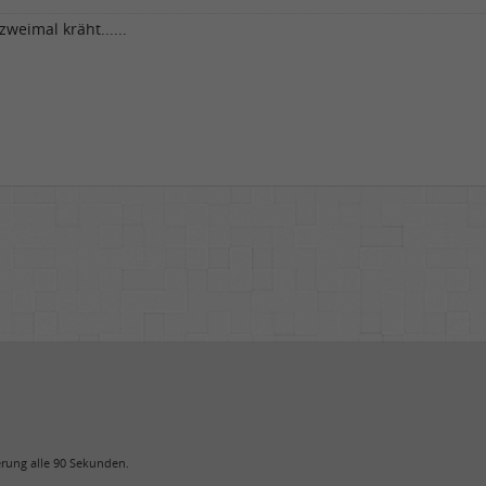
weimal kräht......
uerung alle 90 Sekunden.