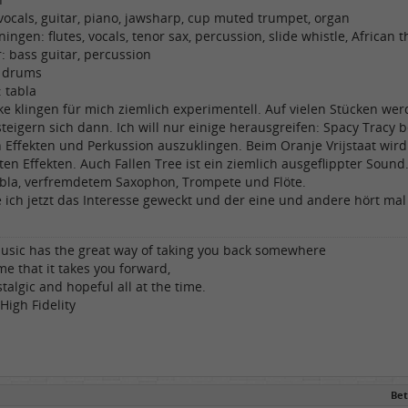
vocals, guitar, piano, jawsharp, cup muted trumpet, organ
ngen: flutes, vocals, tenor sax, percussion, slide whistle, Africa
 bass guitar, percussion
: drums
: tabla
e klingen für mich ziemlich experimentell. Auf vielen Stücken werd
eigern sich dann. Ich will nur einige herausgreifen: Spacy Tracy 
 Effekten und Perkussion auszuklingen. Beim Oranje Vrijstaat wird
en Effekten. Auch Fallen Tree ist ein ziemlich ausgeflippter Sound. 
abla, verfremdetem Saxophon, Trompete und Flöte.
e ich jetzt das Interesse geweckt und der eine und andere hört mal 
usic has the great way of taking you back somewhere
me that it takes you forward,
talgic and hopeful all at the time.
High Fidelity
Bet