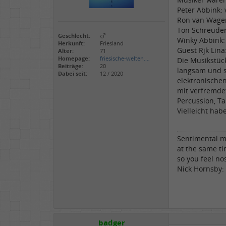
Peter Abbink: 
Ron van Wageni
Ton Schreuder:
Geschlecht:
Winky Abbink
Herkunft:
Friesland
Guest Rjk Lina
Alter:
71
Homepage:
friesische-welten.…
Die Musikstück
Beiträge:
20
langsam und st
Dabei seit:
12 / 2020
elektronischen
mit verfremdet
Percussion, T
Vielleicht hab
Sentimental m
at the same ti
so you feel nos
Nick Hornsby: 
badger