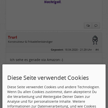
Nachtigall.
Trurl
Konstrukteur & Frikadellenbändiger
Geschlecht:
Gepostet:
18.04.2020 - 21:29 Uhr ·
#4
Alter:
26
Beiträge:
13854
Dabei seit:
05 / 2006
Ich sehe es gerade via Amazon:-)
Trurl
Diese Seite verwendet Cookies
Von den Sternen kommen wir, zu den Sternen
Diese Seite verwendet Cookies und andere Technologien.
gehen wir.
Wenn Du allen Cookies zustimmst, dann akzeptierst Du
Das Leben ist nur eine Reise in die Fremde
die Verarbeitung und Weitergabe Deiner Daten zur
Analyse und für personalisierte Inhalte. Weitere
Danzelot von Silbendrechsler
Informationen zur Datenverarbeitung, und wie Cookies