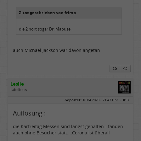
Dabei seit:
07 / 2008
Zitat geschrieben von frimp
die 2 hört sogar Dr. Mabuse...
auch Michael Jackson war davon angetan
Leslie
Labelboss
Geschlecht:
keine Angabe
Gepostet:
10.04.2020 - 21:47 Uhr ·
#13
Herkunft:
in der Mitte zwischen Kölnarena und Festhalle Ffm
Beiträge:
48741
Dabei seit:
07 / 2008
Auflösung :
die Karfreitag Messen sind längst gehalten - fanden
auch ohne Besucher statt....Corona ist überall