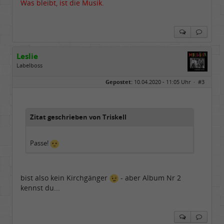
Was bleibt, ist die Musik.
Leslie
Labelboss
Geschlecht:
keine Angabe
Gepostet:
10.04.2020 - 11:05 Uhr ·
#3
Herkunft:
in der Mitte zwischen Kölnarena und Festhalle Ffm
Beiträge:
48741
Dabei seit:
07 / 2008
Zitat geschrieben von Triskell
Passe!
bist also kein Kirchgänger
- aber Album Nr 2
kennst du...