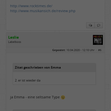
http://www.rocktimes.de/
http://www.musikansich.de/review.php
Leslie
Labelboss
Geschlecht:
keine Angabe
Gepostet:
10.04.2020 - 12:10 Uhr ·
#6
Herkunft:
in der Mitte zwischen Kölnarena und Festhalle Ffm
Beiträge:
48741
Dabei seit:
07 / 2008
Zitat geschrieben von Emma
2. er ist wieder da
ja Emma - eine seltsame Type