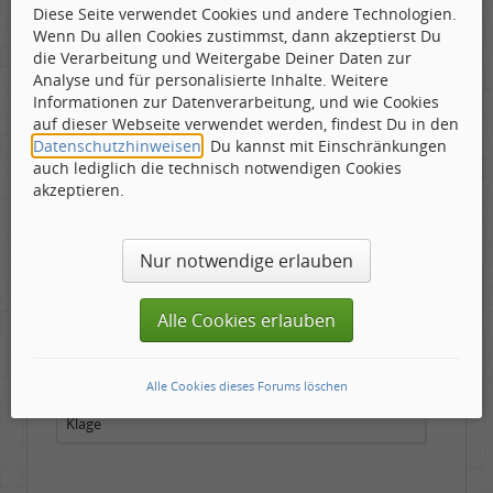
Diese Seite verwendet Cookies und andere Technologien.
Leslie
Wenn Du allen Cookies zustimmst, dann akzeptierst Du
Labelboss
die Verarbeitung und Weitergabe Deiner Daten zur
Geschlecht:
keine Angabe
Analyse und für personalisierte Inhalte. Weitere
Gepostet:
10.04.2020 - 12:30 Uhr ·
#10
Herkunft:
in der Mitte zwischen Kölnarena und Festhalle Ffm
Informationen zur Datenverarbeitung, und wie Cookies
Beiträge:
48741
Dabei seit:
07 / 2008
auf dieser Webseite verwendet werden, findest Du in den
Datenschutzhinweisen
. Du kannst mit Einschränkungen
Zitat geschrieben von Tom Cody
auch lediglich die technisch notwendigen Cookies
akzeptieren.
1) 1969 ???
Nur notwendige erlauben
fast 20 Jahre später...
Alle Cookies erlauben
Zitat geschrieben von kraut-brain
Alle Cookies dieses Forums löschen
1. Die Könige des Metals und hier geht es um ihre
Klage