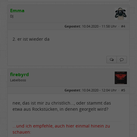
Emma
DJ
Geschlecht:
keine Angabe
Gepostet:
10.04.2020 - 11:58 Uhr ·
#4
Beiträge:
4853
Dabei seit:
01 / 2009
2. er ist wieder da
firebyrd
Labelboss
Geschlecht:
keine Angabe
Gepostet:
10.04.2020 - 12:04 Uhr ·
#5
Herkunft:
Hausgeburt (Ausgeburt?)
Beiträge:
48860
Dabei seit:
05 / 2006
nee, das ist mir zu christlich..., oder stammt das
etwa aus Rockstücken, in denen georgelt wird?
...und ich empfehle, auch hier einmal hinein zu
schauen: