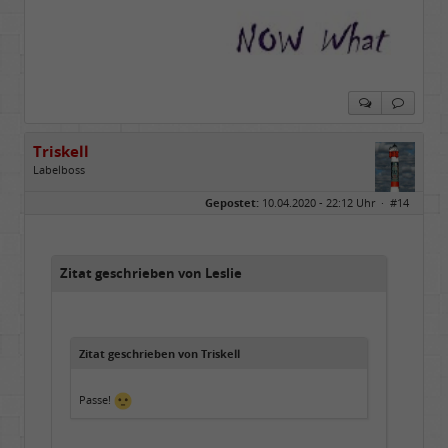
Triskell
Labelboss
Geschlecht:
Gepostet:
10.04.2020 - 22:12 Uhr ·
#14
Herkunft:
Berlin
Alter:
68
Beiträge:
55843
Dabei seit:
04 / 2006
Zitat geschrieben von Leslie
Zitat geschrieben von Triskell
Passe!