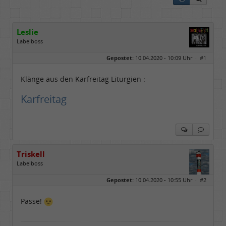
Leslie
Labelboss
Geschlecht:
keine Angabe
Gepostet:
10.04.2020 - 10:09 Uhr ·
#1
Herkunft:
in der Mitte zwischen Kölnarena und Festhalle Ffm
Beiträge:
48741
Dabei seit:
07 / 2008
Klänge aus den Karfreitag Liturgien :
Karfreitag
Triskell
Labelboss
Geschlecht:
Gepostet:
10.04.2020 - 10:55 Uhr ·
#2
Herkunft:
Berlin
Alter:
68
Beiträge:
55843
Passe!
Dabei seit:
04 / 2006