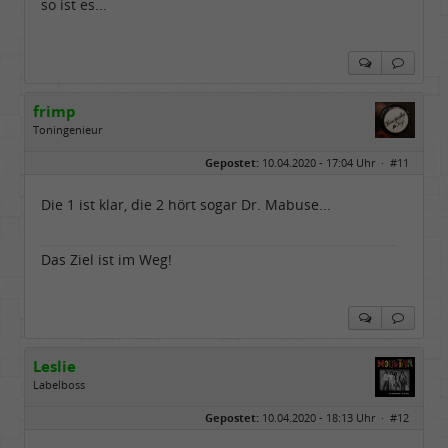
so ist es...
frimp
Toningenieur
Geschlecht:
Gepostet:
10.04.2020 - 17:04 Uhr ·
#11
Herkunft:
Hämburch
Alter:
65
Beiträge:
8018
Die 1 ist klar, die 2 hört sogar Dr. Mabuse...
Dabei seit:
02 / 2012
Das Ziel ist im Weg!
Leslie
Labelboss
Geschlecht:
keine Angabe
Gepostet:
10.04.2020 - 18:13 Uhr ·
#12
Herkunft:
in der Mitte zwischen Kölnarena und Festhalle Ffm
Beiträge:
48741